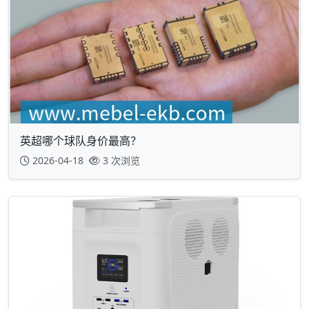
英超哪个球队身价最高？
2026-04-18
3 次浏览