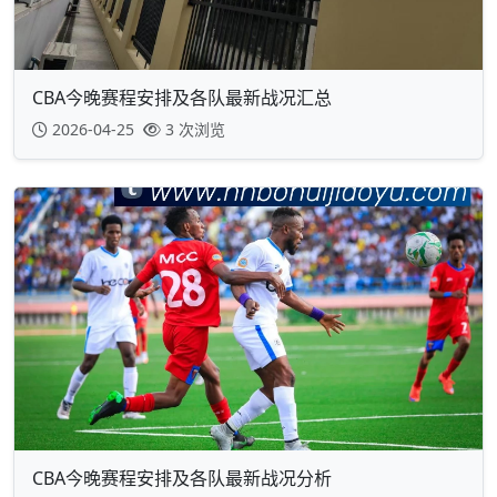
CBA今晚赛程安排及各队最新战况汇总
2026-04-25
3 次浏览
CBA今晚赛程安排及各队最新战况分析