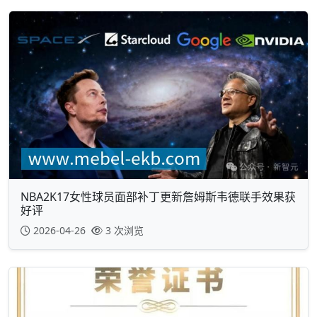
NBA2K17女性球员面部补丁更新詹姆斯韦德联手效果获
好评
2026-04-26
3 次浏览