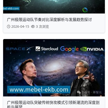
广州极限运动队节奏对比深度解析与发展趋势探讨
2026-04-15
3 次浏览
广州极限运动队突破传统快攻模式引领新潮流的深度剖
析与展望