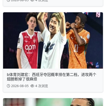
b体育刘建宏：西班牙夺冠概率排在第二档，进攻两个
翅膀断掉了很麻烦
2026-08-05
4 次浏览