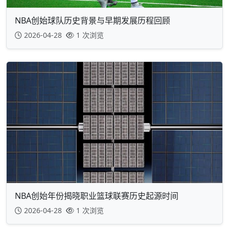
NBA创始球队历史背景与早期发展历程回顾
2026-04-28
1 次浏览
NBA创始年份揭晓职业篮球联赛历史起源时间
2026-04-28
1 次浏览