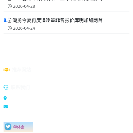
2026-04-28
8.
湖勇今夏再度追逐墨菲曾报价库明加加两首
2026-04-24
推荐网站
联系我们
长沙市雨花区劳动东路54号
contact@mebel-ekb.com