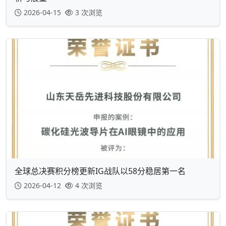
2026-04-15
3 次浏览
全球总决赛积分榜更新IG战队以58分稳居第一名
2026-04-12
4 次浏览