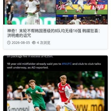
神奇！末轮不帮韩国晋级的8队均无缘16强 韩媒狂喜：
洪明甫的诅咒
2026-08-05
4 次浏览