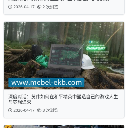
2026-04-17
2 次浏览
深度对话：黄伟如何在和平精英中塑造自己的游戏人生
与梦想追求
2026-04-17
3 次浏览