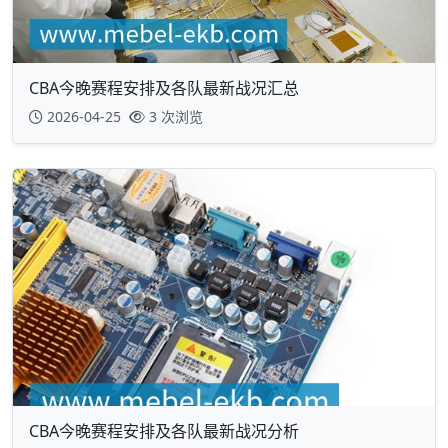
CBA今晚赛程安排及各队最新战况汇总
2026-04-25
3 次浏览
CBA今晚赛程安排及各队最新战况分析