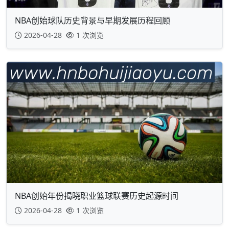
NBA创始球队历史背景与早期发展历程回顾
2026-04-28
1 次浏览
NBA创始年份揭晓职业篮球联赛历史起源时间
2026-04-28
1 次浏览