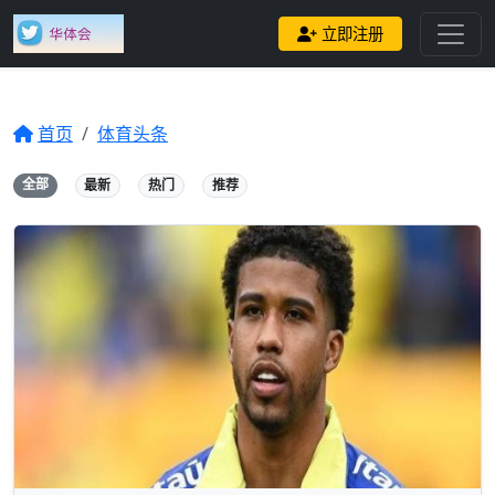
立即注册
首页
体育头条
全部
最新
热门
推荐