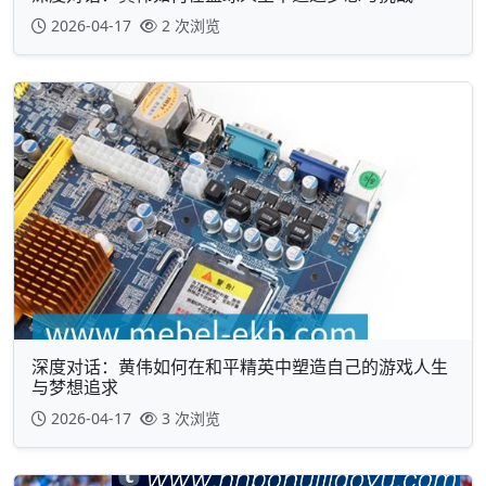
2026-04-17
2 次浏览
深度对话：黄伟如何在和平精英中塑造自己的游戏人生
与梦想追求
2026-04-17
3 次浏览