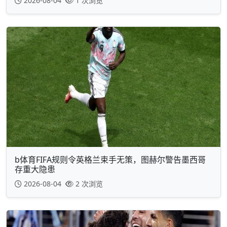
2026-08-04
1 次浏览
b体育FIFA规则令英格兰束手无策，图赫尔警告墨西哥
存重大隐患
2026-08-04
2 次浏览