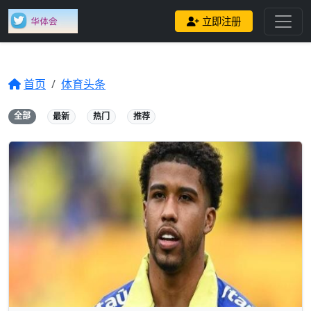
立即注册
首页
体育头条
全部
最新
热门
推荐