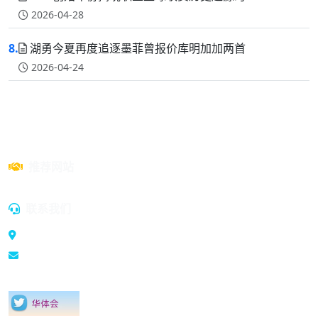
2026-04-28
8.
湖勇今夏再度追逐墨菲曾报价库明加加两首
2026-04-24
推荐网站
联系我们
长沙市雨花区劳动东路54号
contact@mebel-ekb.com