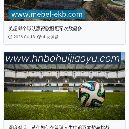
英超哪个球队赢得欧冠冠军次数最多
2026-04-18
4 次浏览
深度对话：黄伟如何在篮球人生中追逐梦想与挑战