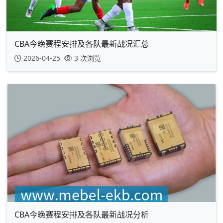
CBA今晚赛程安排及各队最新战况汇总
2026-04-25
3 次浏览
CBA今晚赛程安排及各队最新战况分析