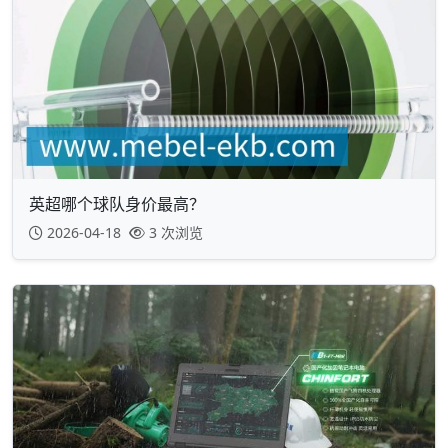
英超哪个球队身价最高？
2026-04-18
3 次浏览