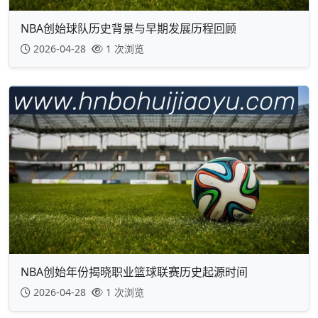
NBA创始球队历史背景与早期发展历程回顾
2026-04-28
1 次浏览
NBA创始年份揭晓职业篮球联赛历史起源时间
2026-04-28
1 次浏览