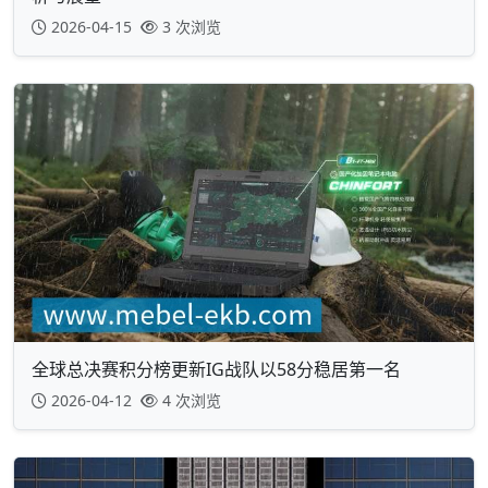
2026-04-15
3 次浏览
全球总决赛积分榜更新IG战队以58分稳居第一名
2026-04-12
4 次浏览