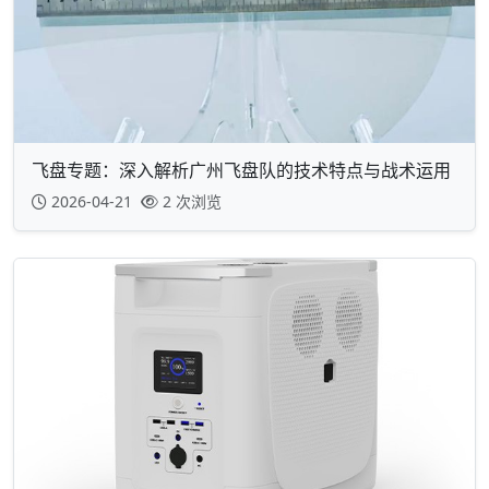
飞盘专题：深入解析广州飞盘队的技术特点与战术运用
2026-04-21
2 次浏览