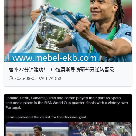
替补27分钟建功！OD拉莫斯导演葡萄牙逆转晋级
2026-08-05
1 次浏览