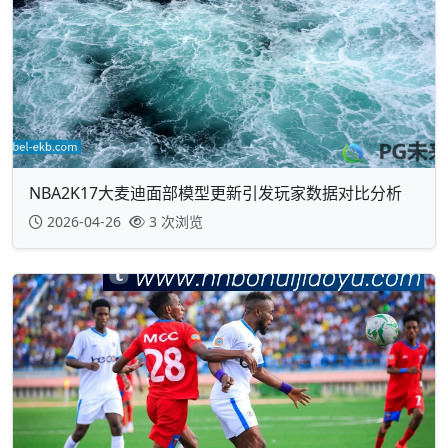
NBA2K17大麦迪面部模型更新引发玩家数据对比分析
2026-04-26
3 次浏览