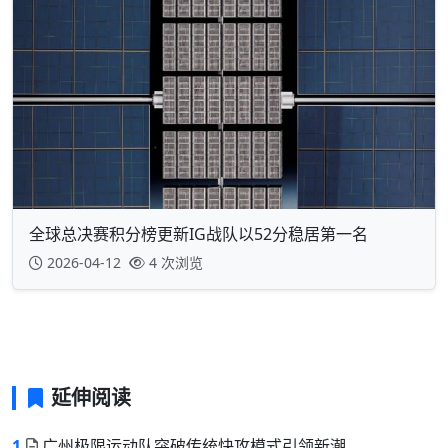
全球总决赛积分榜更新IG战队以52分稳居第一名
2026-04-12
4 次浏览
延伸阅读
1.
广州极限运动队突破传统快攻模式引领新潮