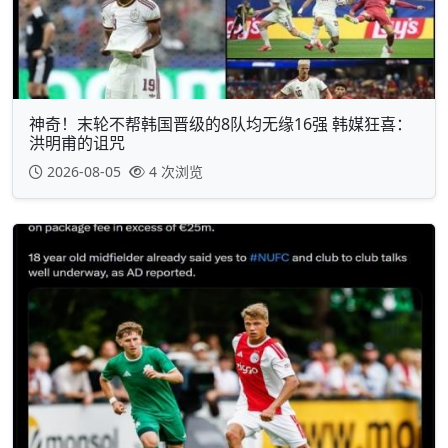
神奇！末轮不帮韩国晋级的8队均无缘16强 韩媒狂喜：
洪明甫的诅咒
2026-08-05
4 次浏览