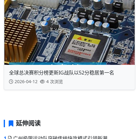
全球总决赛积分榜更新IG战队以52分稳居第一名
2026-04-12
4 次浏览
延伸阅读
1.
广州极限运动队突破传统快攻模式引领新潮