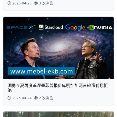
2026-04-25
3 次浏览
湖勇今夏再度追逐墨菲曾报价库明加加两首轮遭鹈鹕拒
绝
2026-04-24
2 次浏览