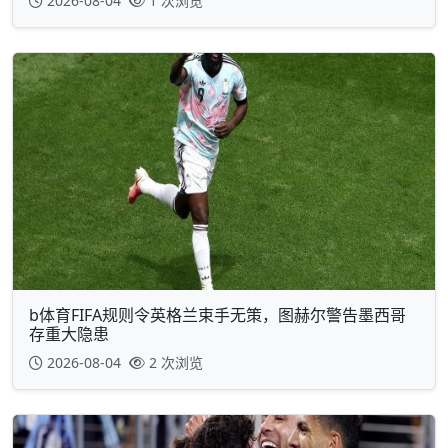
2026-08-04
1 次浏览
b体育FIFA规则令英格兰束手无策，图赫尔警告墨西哥
存重大隐患
2026-08-04
2 次浏览