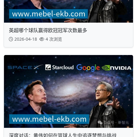
英超哪个球队赢得欧冠冠军次数最多
2026-04-18
4 次浏览
深度对话：黄伟如何在篮球人生中追逐梦想与挑战