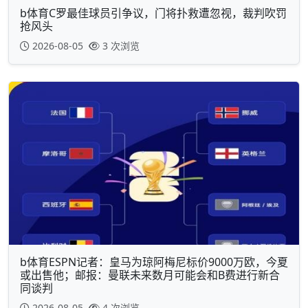
b体育C罗最佳球员引争议，门将扑救遭忽视，裁判吹罚
抢风头
2026-08-05
3 次浏览
b体育ESPN记者：皇马为琼阿梅尼标价9000万欧，今夏
或出售他；邮报：曼联未来数月可能会和B费进行新合
同谈判
2026-08-05
4 次浏览