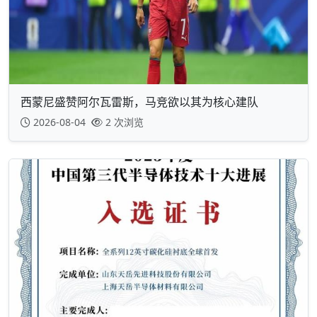
西蒙尼盛赞阿尔瓦雷斯，马竞欲以其为核心建队
2026-08-04
2 次浏览