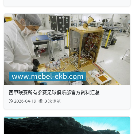
西甲联赛所有参赛足球俱乐部官方资料汇总
2026-04-19
3 次浏览