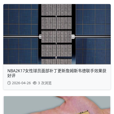
NBA2K17女性球员面部补丁更新詹姆斯韦德联手效果获
好评
2026-04-26
3 次浏览