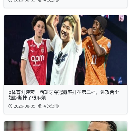
b体育刘建宏：西班牙夺冠概率排在第二档，进攻两个
翅膀断掉了很麻烦
2026-08-05
4 次浏览