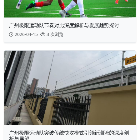
广州极限运动队节奏对比深度解析与发展趋势探讨
2026-04-15
3 次浏览
广州极限运动队突破传统快攻模式引领新潮流的深度剖
析与展望