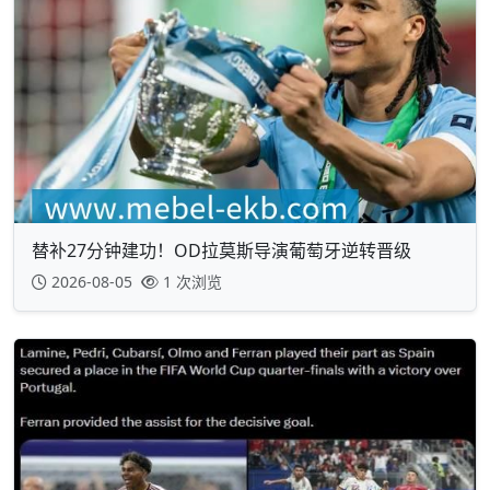
替补27分钟建功！OD拉莫斯导演葡萄牙逆转晋级
2026-08-05
1 次浏览