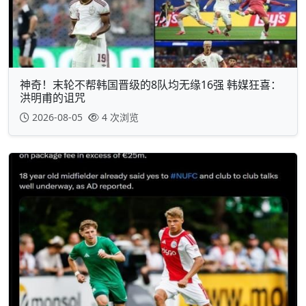
神奇！末轮不帮韩国晋级的8队均无缘16强 韩媒狂喜：
洪明甫的诅咒
2026-08-05
4 次浏览