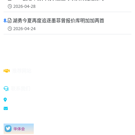
2026-04-28
8.
湖勇今夏再度追逐墨菲曾报价库明加加两首
2026-04-24
推荐网站
联系我们
长沙市雨花区劳动东路54号
contact@mebel-ekb.com