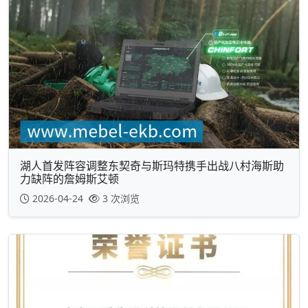
湖人首发阵容调整东契奇与斯玛特携手出战八村海斯助
力缺阵的詹姆斯艾顿
2026-04-24
3 次浏览