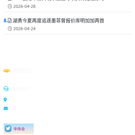
2026-04-28
8.
湖勇今夏再度追逐墨菲曾报价库明加加两首
2026-04-24
推荐网站
联系我们
长沙市雨花区劳动东路54号
contact@mebel-ekb.com