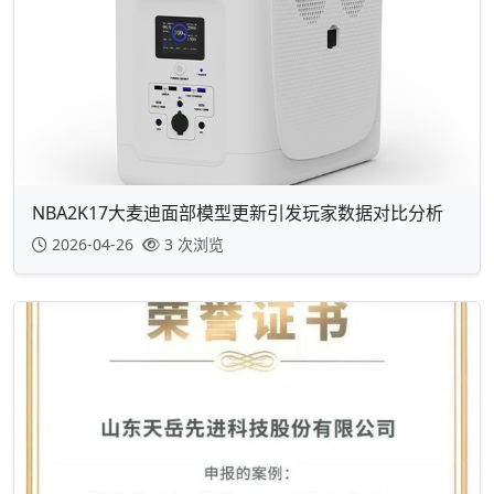
NBA2K17大麦迪面部模型更新引发玩家数据对比分析
2026-04-26
3 次浏览