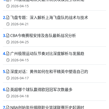
2026-04-15
2.
飞盘专题：深入解析上海飞盘队的战术与技术
2026-04-21
3.
CBA今晚赛程安排及各队最新战况分析
2026-04-25
4.
广州极限运动队节奏对比深度解析与发展趋
2026-04-15
5.
深度对话：黄伟如何在和平精英中塑造自己的
2026-04-17
6.
英超哪个球队赢得欧冠冠军次数最多
2026-04-18
7.
NBA创始年份揭晓职业篮球联赛历史起源时