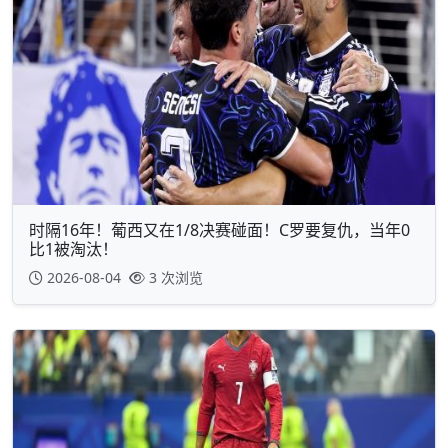
时隔16年！葡西又在1/8决赛碰面！C罗要复仇，当年0
比1被淘汰！
2026-08-04
3 次浏览