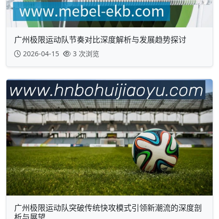
广州极限运动队节奏对比深度解析与发展趋势探讨
2026-04-15
3 次浏览
广州极限运动队突破传统快攻模式引领新潮流的深度剖
析与展望