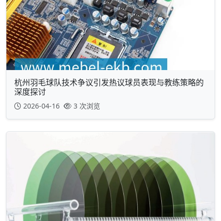
杭州羽毛球队技术争议引发热议球员表现与教练策略的
深度探讨
2026-04-16
3 次浏览