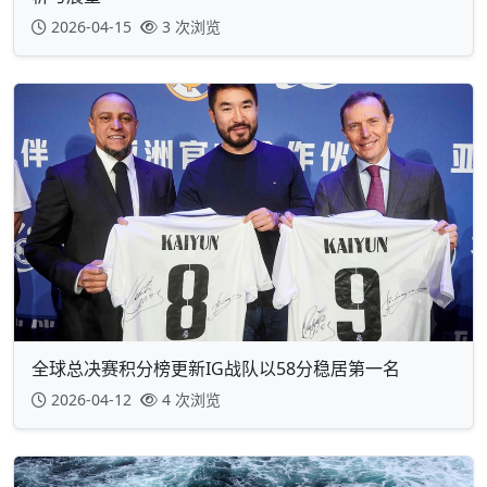
2026-04-15
3 次浏览
全球总决赛积分榜更新IG战队以58分稳居第一名
2026-04-12
4 次浏览