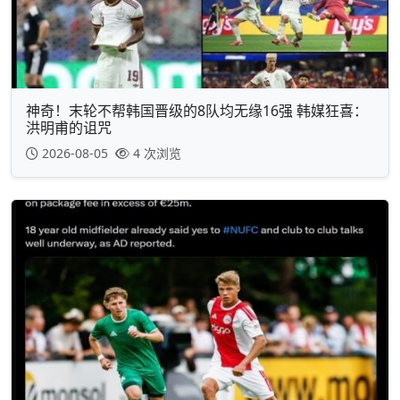
神奇！末轮不帮韩国晋级的8队均无缘16强 韩媒狂喜：
洪明甫的诅咒
2026-08-05
4 次浏览