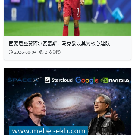
西蒙尼盛赞阿尔瓦雷斯，马竞欲以其为核心建队
2026-08-04
2 次浏览