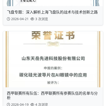
飞盘专题：深入解析上海飞盘队的战术与技术创新之路
2026-04-21
3 次浏览
西甲联赛所有队伍：西甲联赛所有参赛队伍的名单与分
析
2026-04-19
4 次浏览