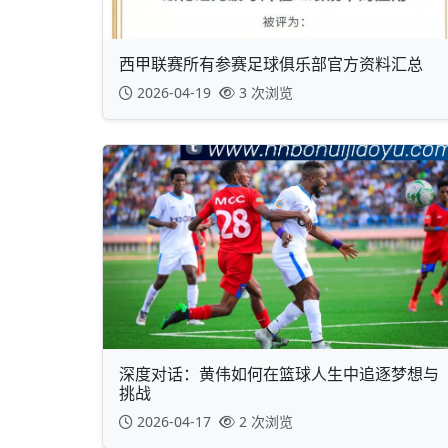
西甲联赛所有参赛足球俱乐部官方资料汇总
2026-04-19
3 次浏览
深度对话：黄伟如何在篮球人生中追逐梦想与
挑战
2026-04-17
2 次浏览