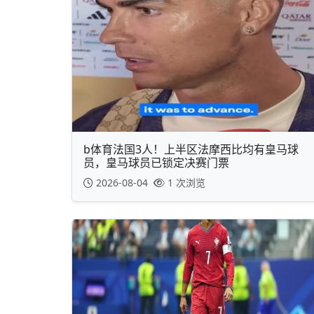
b体育法国3人！上半区法摩西比均有皇马球
员，皇马球员已锁定决赛门票
2026-08-04
1 次浏览