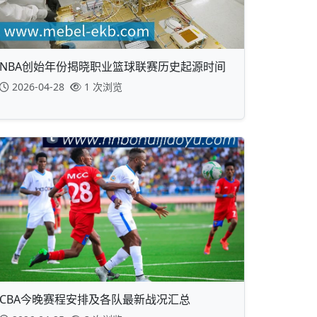
NBA创始年份揭晓职业篮球联赛历史起源时间
2026-04-28
1 次浏览
CBA今晚赛程安排及各队最新战况汇总