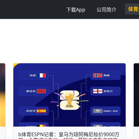
体育
下载App
公司简介
b体育ESPN记者：皇马为琼阿梅尼标价9000万