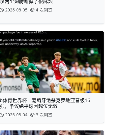
攻两个翅膀断掉了很麻烦
2026-08-05
4 次浏览
b体育世界杯：葡萄牙绝杀克罗地亚晋级16
强，争议绝平球因越位无效
2026-08-04
3 次浏览