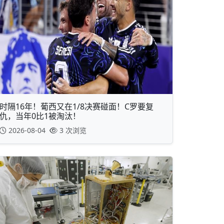
时隔16年！葡西又在1/8决赛碰面！C罗要复
仇，当年0比1被淘汰！
2026-08-04
3 次浏览