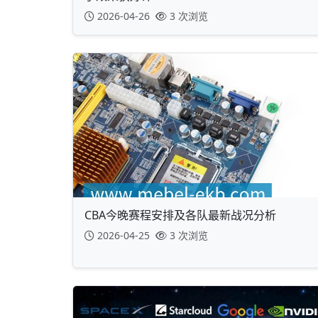
2026-04-26
3 次浏览
CBA今晚赛程安排及各队最新战况分析
2026-04-25
3 次浏览