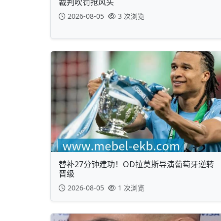
裁判吹罚抢风头
2026-08-05
3 次浏览
替补27分钟建功！OD拉莫斯导演葡萄牙逆转
晋级
2026-08-05
1 次浏览