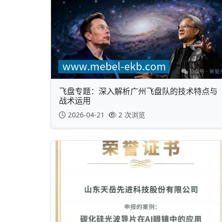
飞盘专题：深入解析广州飞盘队的技术特点与
战术运用
2026-04-21
2 次浏览