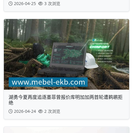
2026-04-25
3 次浏览
湖勇今夏再度追逐墨菲曾报价库明加加两首轮遭鹈鹕拒
绝
2026-04-24
2 次浏览