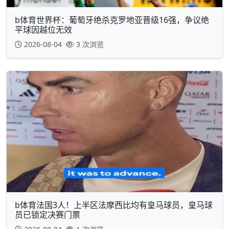
b体育世界杯：葡萄牙绝杀克罗地亚晋级16强，争议绝
平球因越位无效
2026-08-04
3 次浏览
b体育法国3人！上半区法摩西比均有皇马球员，皇马球
员已锁定决赛门票