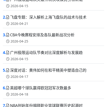
2026-04-15
2.
飞盘专题：深入解析上海飞盘队的战术与技术
2026-04-21
3.
CBA今晚赛程安排及各队最新战况分析
2026-04-25
4.
广州极限运动队节奏对比深度解析与发展趋
2026-04-15
5.
深度对话：黄伟如何在和平精英中塑造自己的
2026-04-17
6.
英超哪个球队赢得欧冠冠军次数最多
2026-04-18
7.
NBA创始年份揭晓职业篮球联赛历史起源时