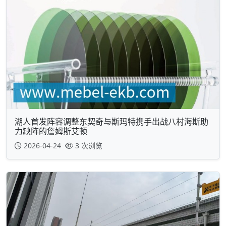
湖人首发阵容调整东契奇与斯玛特携手出战八村海斯助
力缺阵的詹姆斯艾顿
2026-04-24
3 次浏览