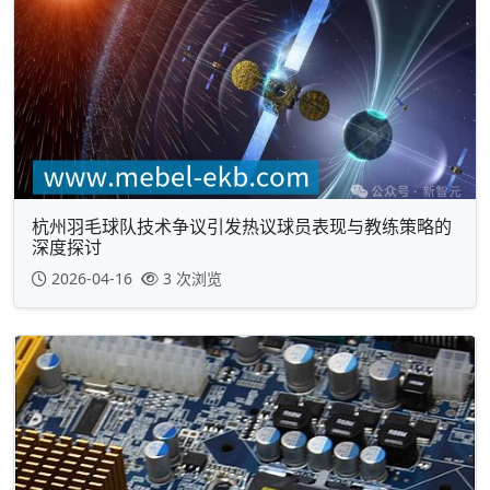
杭州羽毛球队技术争议引发热议球员表现与教练策略的
深度探讨
2026-04-16
3 次浏览