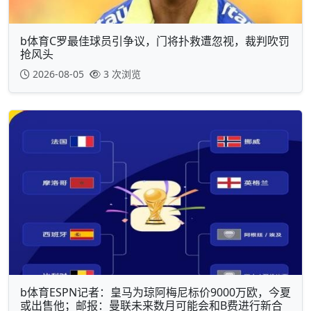
b体育C罗最佳球员引争议，门将扑救遭忽视，裁判吹罚
抢风头
2026-08-05
3 次浏览
b体育ESPN记者：皇马为琼阿梅尼标价9000万欧，今夏
或出售他；邮报：曼联未来数月可能会和B费进行新合