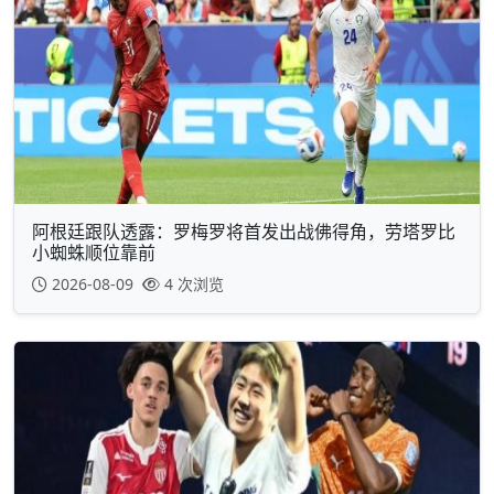
阿根廷跟队透露：罗梅罗将首发出战佛得角，劳塔罗比
小蜘蛛顺位靠前
2026-08-09
4 次浏览