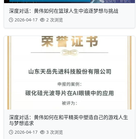
深度对话：黄伟如何在篮球人生中追逐梦想与挑战
2026-04-17
2 次浏览
深度对话：黄伟如何在和平精英中塑造自己的游戏人生
与梦想追求
2026-04-17
3 次浏览