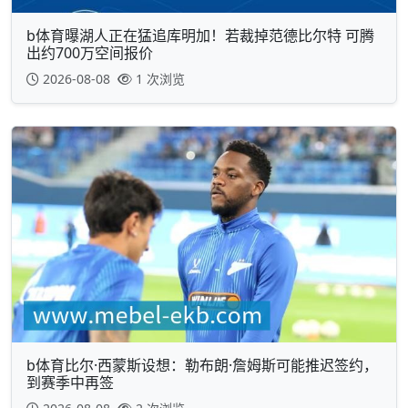
b体育曝湖人正在猛追库明加！若裁掉范德比尔特 可腾
出约700万空间报价
2026-08-08
1 次浏览
b体育比尔·西蒙斯设想：勒布朗·詹姆斯可能推迟签约，
到赛季中再签