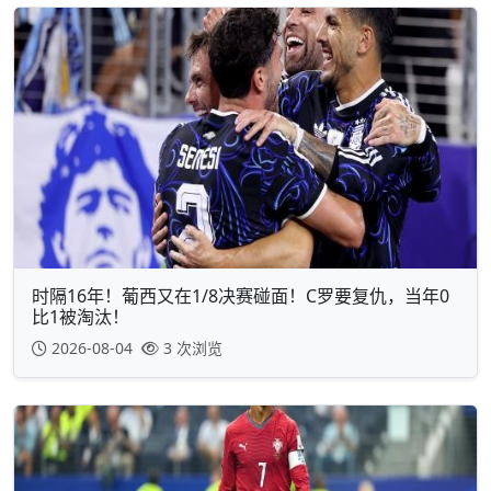
时隔16年！葡西又在1/8决赛碰面！C罗要复仇，当年0
比1被淘汰！
2026-08-04
3 次浏览