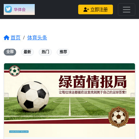
立即注册
首页
体育头条
全部
最新
热门
推荐