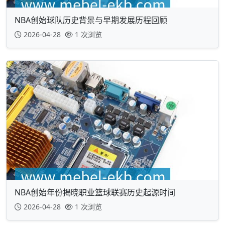
NBA创始球队历史背景与早期发展历程回顾
2026-04-28
1 次浏览
NBA创始年份揭晓职业篮球联赛历史起源时间
2026-04-28
1 次浏览