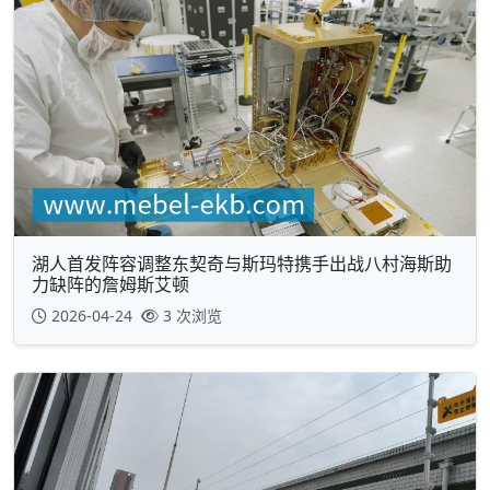
湖人首发阵容调整东契奇与斯玛特携手出战八村海斯助
力缺阵的詹姆斯艾顿
2026-04-24
3 次浏览