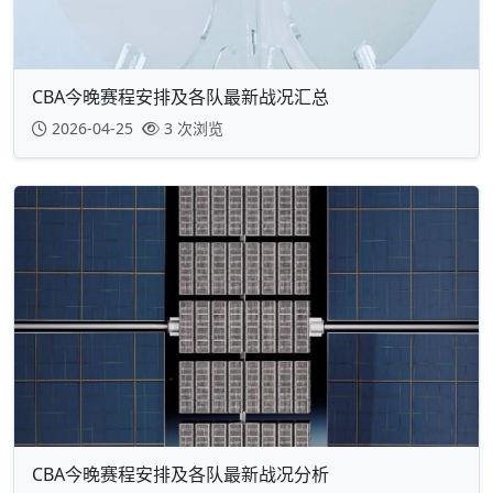
CBA今晚赛程安排及各队最新战况汇总
2026-04-25
3 次浏览
CBA今晚赛程安排及各队最新战况分析