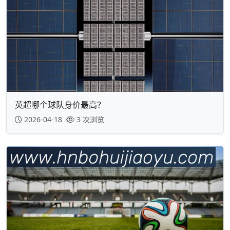
英超哪个球队身价最高？
2026-04-18
3 次浏览