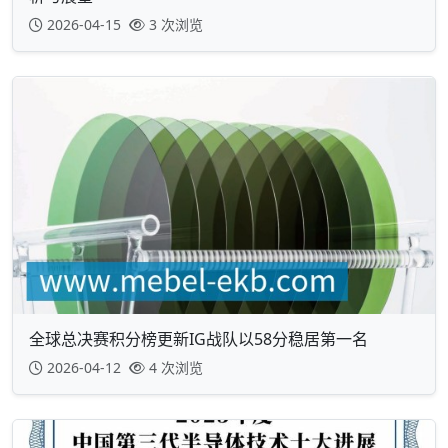
2026-04-15
3 次浏览
全球总决赛积分榜更新IG战队以58分稳居第一名
2026-04-12
4 次浏览