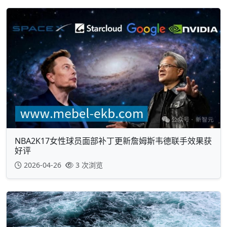
NBA2K17女性球员面部补丁更新詹姆斯韦德联手效果获
好评
2026-04-26
3 次浏览