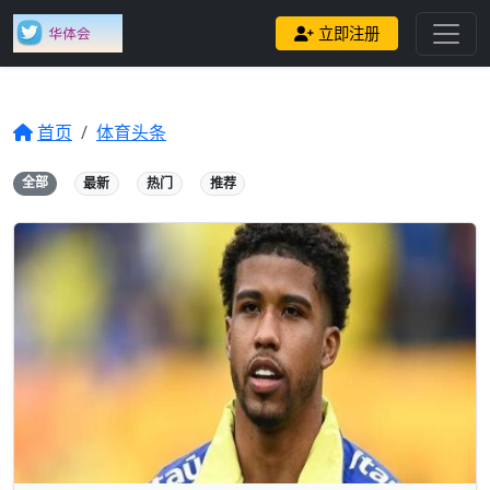
立即注册
首页
体育头条
全部
最新
热门
推荐