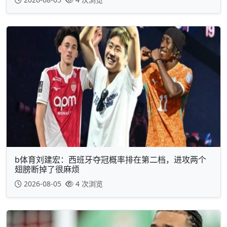
b体育刘建宏：西班牙夺冠概率排在第二档，进攻两个
翅膀断掉了很麻烦
2026-08-05
4 次浏览