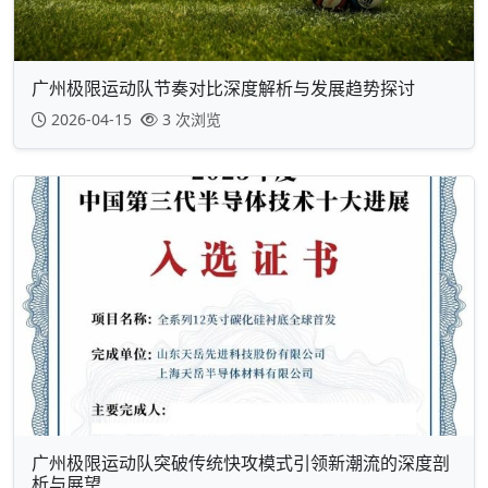
广州极限运动队节奏对比深度解析与发展趋势探讨
2026-04-15
3 次浏览
广州极限运动队突破传统快攻模式引领新潮流的深度剖
析与展望