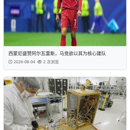
西蒙尼盛赞阿尔瓦雷斯，马竞欲以其为核心建队
2026-08-04
2 次浏览