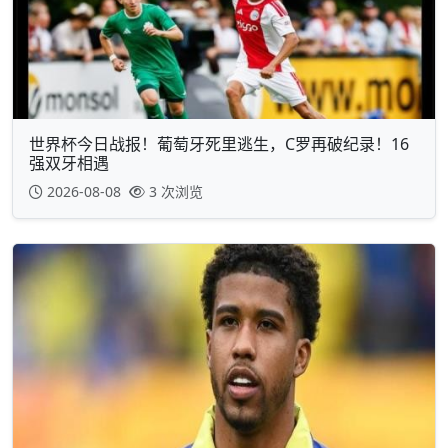
世界杯今日战报！葡萄牙死里逃生，C罗再破纪录！16
强双牙相遇
2026-08-08
3 次浏览