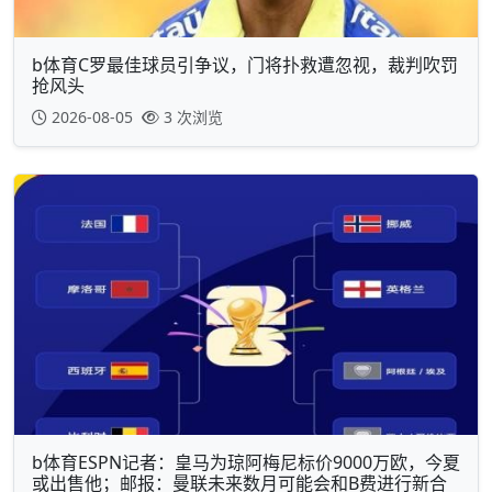
b体育C罗最佳球员引争议，门将扑救遭忽视，裁判吹罚
抢风头
2026-08-05
3 次浏览
b体育ESPN记者：皇马为琼阿梅尼标价9000万欧，今夏
或出售他；邮报：曼联未来数月可能会和B费进行新合