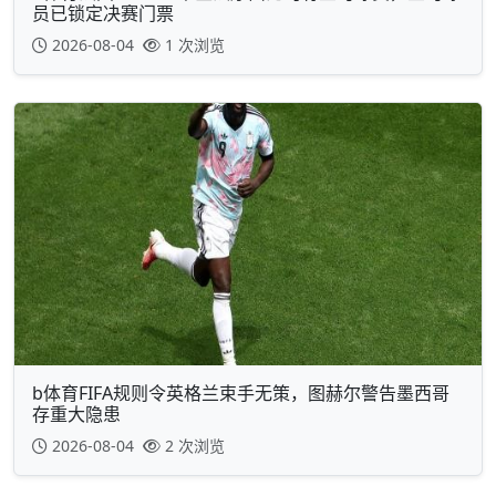
员已锁定决赛门票
2026-08-04
1 次浏览
b体育FIFA规则令英格兰束手无策，图赫尔警告墨西哥
存重大隐患
2026-08-04
2 次浏览