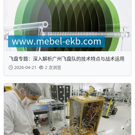
飞盘专题：深入解析广州飞盘队的技术特点与战术运用
2026-04-21
2 次浏览