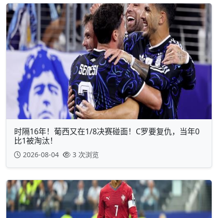
时隔16年！葡西又在1/8决赛碰面！C罗要复仇，当年0
比1被淘汰！
2026-08-04
3 次浏览