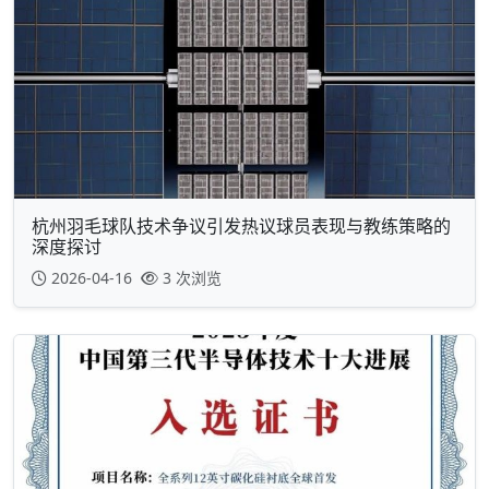
杭州羽毛球队技术争议引发热议球员表现与教练策略的
深度探讨
2026-04-16
3 次浏览