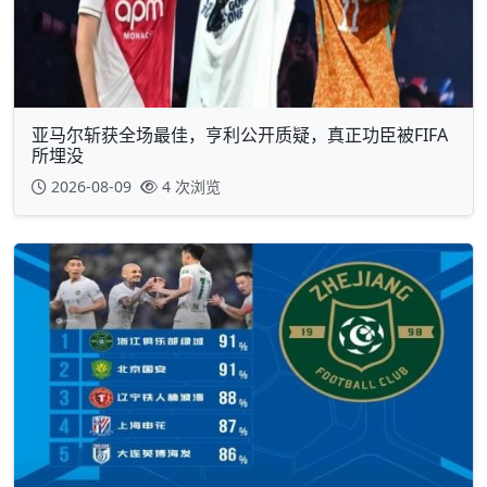
亚马尔斩获全场最佳，亨利公开质疑，真正功臣被FIFA
所埋没
2026-08-09
4 次浏览