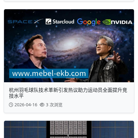
杭州羽毛球队技术革新引发热议助力运动员全面提升竞
技水平
2026-04-16
3 次浏览