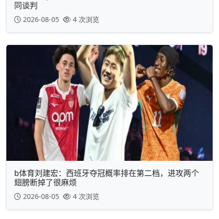
同谈判
2026-08-05
4 次浏览
b体育刘建宏：西班牙夺冠概率排在第二档，进攻两个
翅膀断掉了很麻烦
2026-08-05
4 次浏览