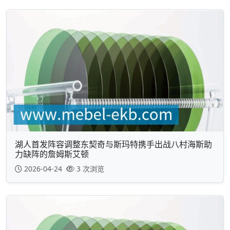
湖人首发阵容调整东契奇与斯玛特携手出战八村海斯助
力缺阵的詹姆斯艾顿
2026-04-24
3 次浏览