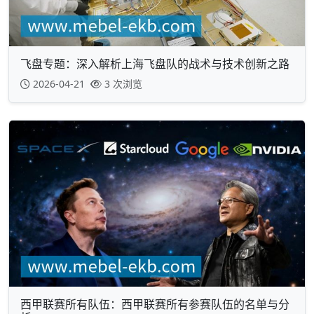
飞盘专题：深入解析上海飞盘队的战术与技术创新之路
2026-04-21
3 次浏览
西甲联赛所有队伍：西甲联赛所有参赛队伍的名单与分