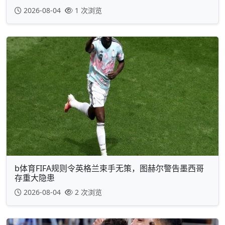
2026-08-04
1 次浏览
b体育FIFA规则令英格兰束手无策，图赫尔警告墨西哥
存重大隐患
2026-08-04
2 次浏览