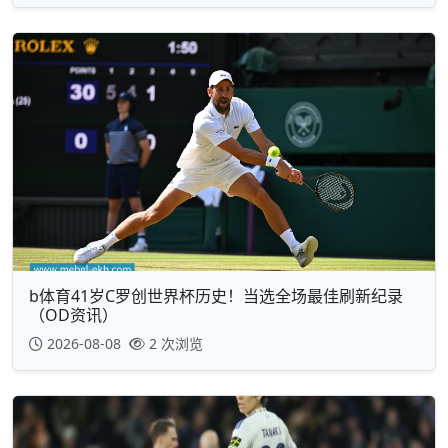
b体育41岁C罗创世界杯历史！当选全场最佳刷新纪录
（OD资讯）
2026-08-08
2 次浏览