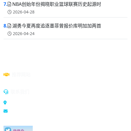
7.
NBA创始年份揭晓职业篮球联赛历史起源时
2026-04-28
8.
湖勇今夏再度追逐墨菲曾报价库明加加两首
2026-04-24
推荐网站
联系我们
长沙市雨花区劳动东路54号
contact@mebel-ekb.com