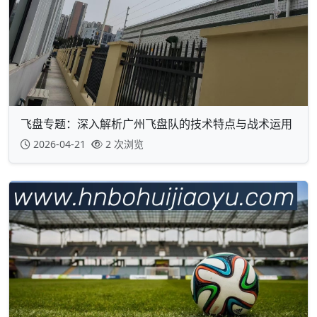
飞盘专题：深入解析广州飞盘队的技术特点与战术运用
2026-04-21
2 次浏览