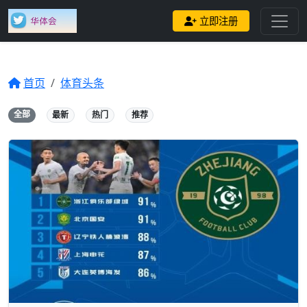
立即注册
首页
体育头条
全部
最新
热门
推荐