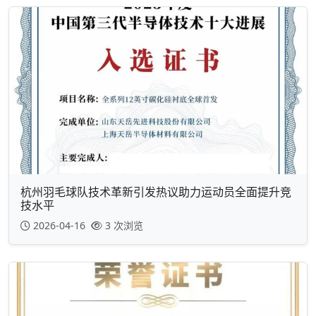
杭州羽毛球队技术革新引发热议助力运动员全面提升竞
技水平
2026-04-16
3 次浏览