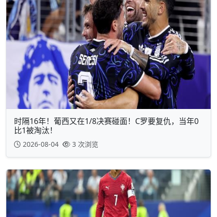
时隔16年！葡西又在1/8决赛碰面！C罗要复仇，当年0
比1被淘汰！
2026-08-04
3 次浏览