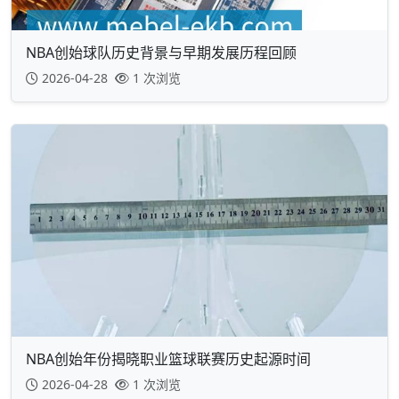
NBA创始球队历史背景与早期发展历程回顾
2026-04-28
1 次浏览
NBA创始年份揭晓职业篮球联赛历史起源时间
2026-04-28
1 次浏览