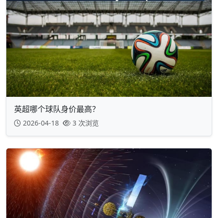
英超哪个球队身价最高？
2026-04-18
3 次浏览