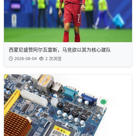
西蒙尼盛赞阿尔瓦雷斯，马竞欲以其为核心建队
2026-08-04
2 次浏览