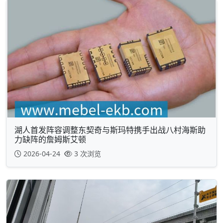
湖人首发阵容调整东契奇与斯玛特携手出战八村海斯助
力缺阵的詹姆斯艾顿
2026-04-24
3 次浏览