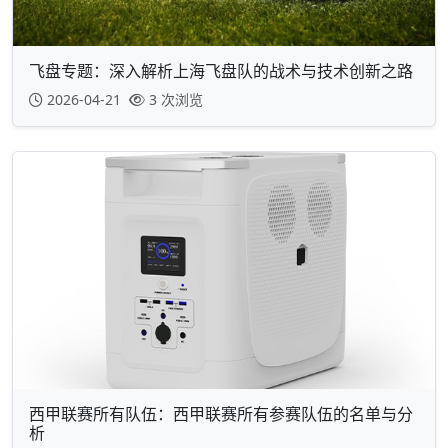
飞盘专题：深入解析上海飞盘队的战术与技术创新之路
2026-04-21
3 次浏览
西甲联赛所有队伍：西甲联赛所有参赛队伍的名单与分
析