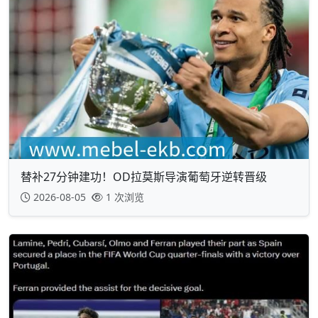
替补27分钟建功！OD拉莫斯导演葡萄牙逆转晋级
2026-08-05
1 次浏览