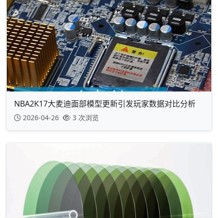
NBA2K17大麦迪面部模型更新引发玩家数据对比分析
2026-04-26
3 次浏览