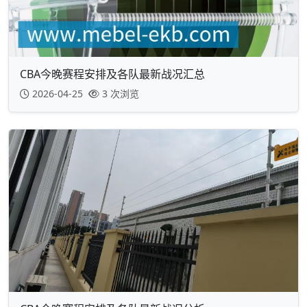
CBA今晚赛程安排及各队最新战况汇总
2026-04-25
3 次浏览