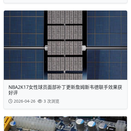
NBA2K17女性球员面部补丁更新詹姆斯韦德联手效果获
好评
2026-04-26
3 次浏览