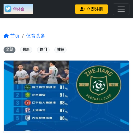
立即注册
首页
体育头条
全部
最新
热门
推荐