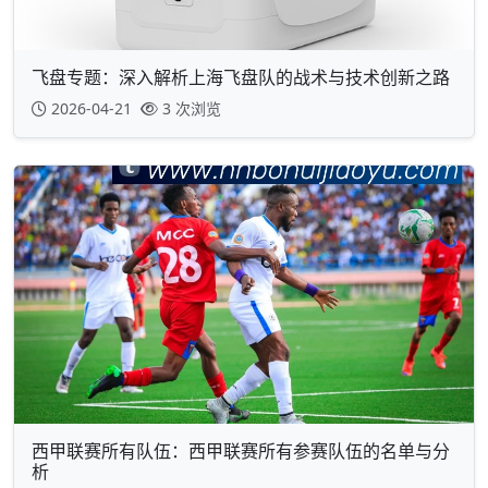
飞盘专题：深入解析上海飞盘队的战术与技术创新之路
2026-04-21
3 次浏览
西甲联赛所有队伍：西甲联赛所有参赛队伍的名单与分
析