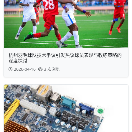
杭州羽毛球队技术争议引发热议球员表现与教练策略的
深度探讨
2026-04-16
3 次浏览