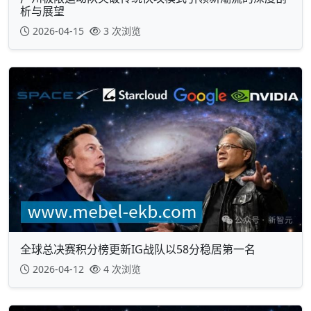
析与展望
2026-04-15
3 次浏览
全球总决赛积分榜更新IG战队以58分稳居第一名
2026-04-12
4 次浏览