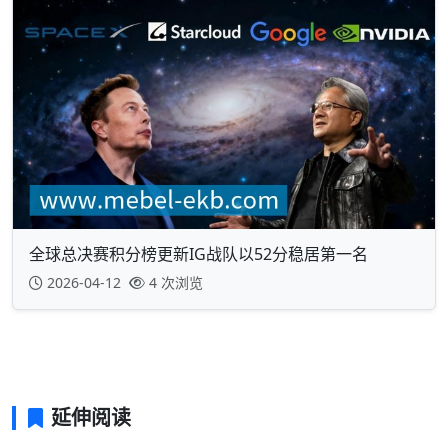
全球总决赛积分榜更新IG战队以52分稳居第一名
2026-04-12
4 次浏览
延伸阅读