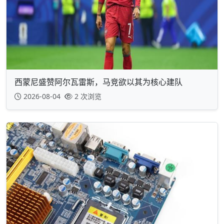
西蒙尼盛赞阿尔瓦雷斯，马竞欲以其为核心建队
2026-08-04
2 次浏览