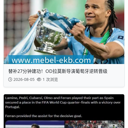
替补27分钟建功！OD拉莫斯导演葡萄牙逆转晋级
2026-08-05
1 次浏览