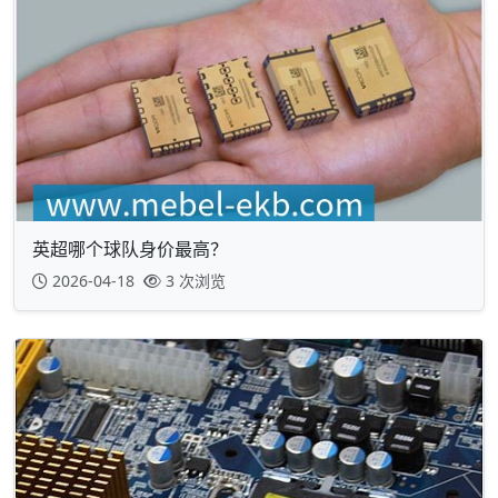
英超哪个球队身价最高？
2026-04-18
3 次浏览