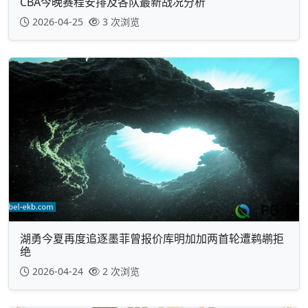
CBA今晚赛程安排及各队最新战况分析
2026-04-25
3 次浏览
湖勇今夏再度追逐墨菲曾报价库明加加两首轮遭鹈鹕拒
绝
2026-04-24
2 次浏览