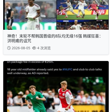
神奇！末轮不帮韩国晋级的8队均无缘16强 韩媒狂喜：
洪明甫的诅咒
2026-08-05
4 次浏览