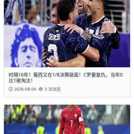
时隔16年！葡西又在1/8决赛碰面！C罗要复仇，当年0
比1被淘汰！
2026-08-04
3 次浏览