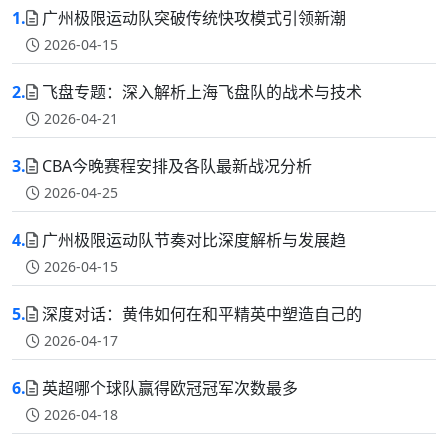
1.
广州极限运动队突破传统快攻模式引领新潮
2026-04-15
2.
飞盘专题：深入解析上海飞盘队的战术与技术
2026-04-21
3.
CBA今晚赛程安排及各队最新战况分析
2026-04-25
4.
广州极限运动队节奏对比深度解析与发展趋
2026-04-15
5.
深度对话：黄伟如何在和平精英中塑造自己的
2026-04-17
6.
英超哪个球队赢得欧冠冠军次数最多
2026-04-18