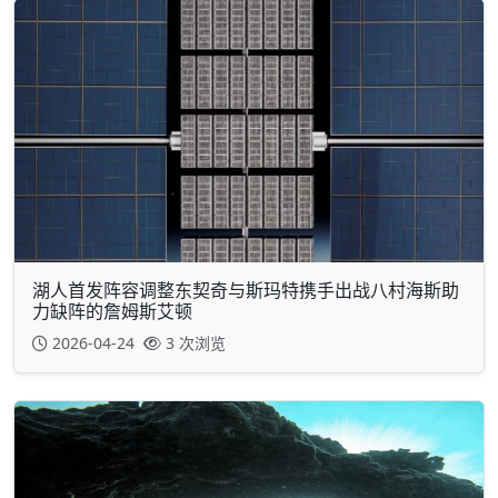
湖人首发阵容调整东契奇与斯玛特携手出战八村海斯助
力缺阵的詹姆斯艾顿
2026-04-24
3 次浏览