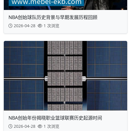
NBA创始球队历史背景与早期发展历程回顾
2026-04-28
1 次浏览
NBA创始年份揭晓职业篮球联赛历史起源时间
2026-04-28
1 次浏览