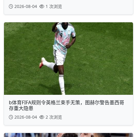
2026-08-04
1 次浏览
b体育FIFA规则令英格兰束手无策，图赫尔警告墨西哥
存重大隐患
2026-08-04
2 次浏览