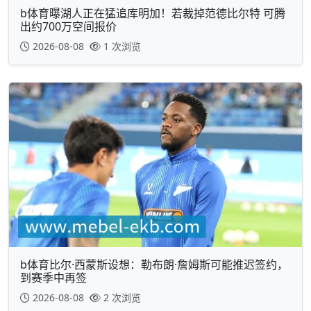
b体育曝湖人正在猛追库明加！若裁掉范德比尔特 可腾
出约700万空间报价
2026-08-08
1 次浏览
b体育比尔·西蒙斯设想：勒布朗·詹姆斯可能推迟签约，
到赛季中再签
2026-08-08
2 次浏览