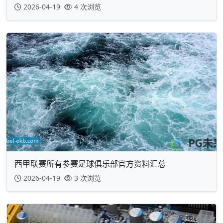
2026-04-19
4 次浏览
西甲联赛所有参赛足球俱乐部官方资料汇总
2026-04-19
3 次浏览