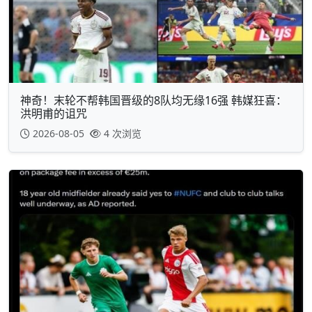
神奇！末轮不帮韩国晋级的8队均无缘16强 韩媒狂喜：
洪明甫的诅咒
2026-08-05
4 次浏览