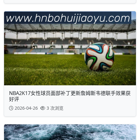
NBA2K17女性球员面部补丁更新詹姆斯韦德联手效果获
好评
2026-04-26
3 次浏览