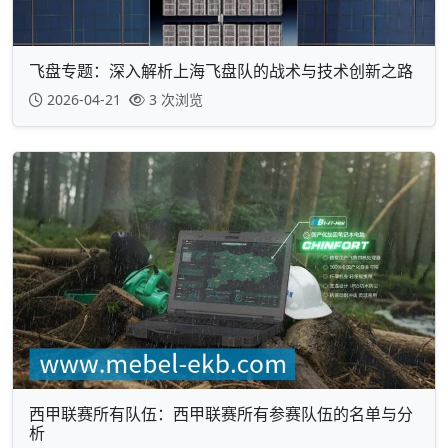
飞盘专题：深入解析上海飞盘队的战术与技术创新之路
2026-04-21
3 次浏览
西甲联赛所有队伍：西甲联赛所有参赛队伍的名单与分
析