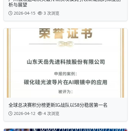
析与展望
2026-04-15
3 次浏览
全球总决赛积分榜更新IG战队以58分稳居第一名
2026-04-12
4 次浏览