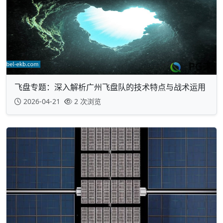
飞盘专题：深入解析广州飞盘队的技术特点与战术运用
2026-04-21
2 次浏览