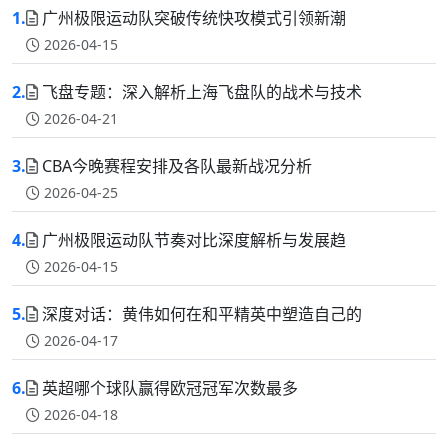
1.
广州极限运动队突破传统快攻模式引领新潮
2026-04-15
2.
飞盘专题：深入解析上海飞盘队的战术与技术
2026-04-21
3.
CBA今晚赛程安排及各队最新战况分析
2026-04-25
4.
广州极限运动队节奏对比深度解析与发展趋
2026-04-15
5.
深度对话：黄伟如何在和平精英中塑造自己的
2026-04-17
6.
英超哪个球队赢得欧冠冠军次数最多
2026-04-18