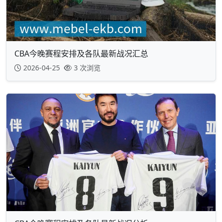
CBA今晚赛程安排及各队最新战况汇总
2026-04-25
3 次浏览