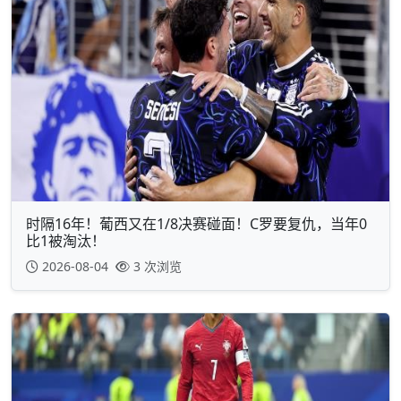
时隔16年！葡西又在1/8决赛碰面！C罗要复仇，当年0
比1被淘汰！
2026-08-04
3 次浏览