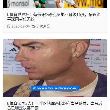
b体育世界杯：葡萄牙绝杀克罗地亚晋级16强，争议绝
平球因越位无效
2026-08-04
3 次浏览
b体育法国3人！上半区法摩西比均有皇马球员，皇马球
员已锁定决赛门票