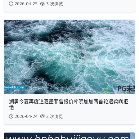
2026-04-25
3 次浏览
湖勇今夏再度追逐墨菲曾报价库明加加两首轮遭鹈鹕拒
绝
2026-04-24
2 次浏览