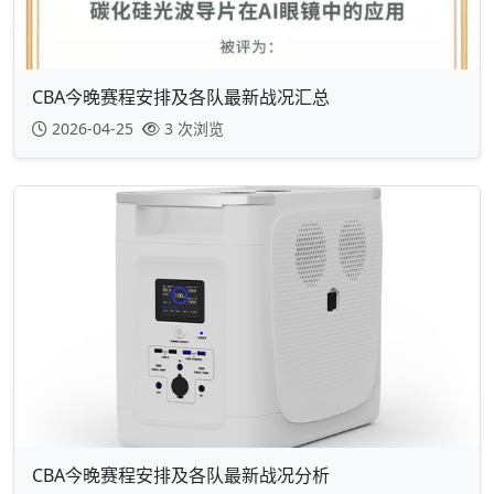
CBA今晚赛程安排及各队最新战况汇总
2026-04-25
3 次浏览
CBA今晚赛程安排及各队最新战况分析