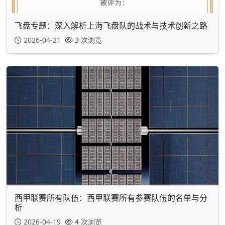
飞盘专题：深入解析上海飞盘队的战术与技术创新之路
2026-04-21
3 次浏览
西甲联赛所有队伍：西甲联赛所有参赛队伍的名单与分
析
2026-04-19
4 次浏览