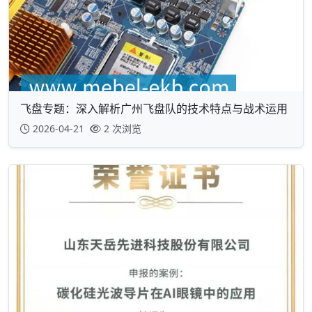
飞盘专题：深入解析广州飞盘队的技术特点与战术运用
2026-04-21
2 次浏览