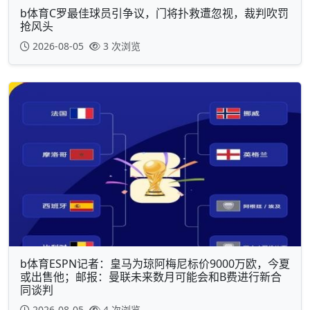
b体育C罗最佳球员引争议，门将扑救遭忽视，裁判吹罚
抢风头
2026-08-05
3 次浏览
b体育ESPN记者：皇马为琼阿梅尼标价9000万欧，今夏
或出售他；邮报：曼联未来数月可能会和B费进行新合
同谈判
2026-08-05
4 次浏览