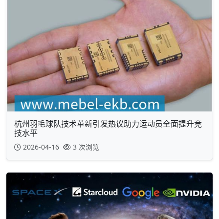
杭州羽毛球队技术革新引发热议助力运动员全面提升竞
技水平
2026-04-16
3 次浏览