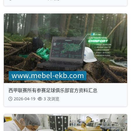
西甲联赛所有参赛足球俱乐部官方资料汇总
2026-04-19
3 次浏览