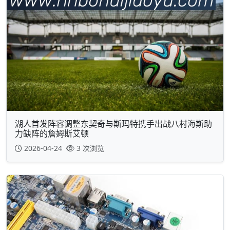
湖人首发阵容调整东契奇与斯玛特携手出战八村海斯助
力缺阵的詹姆斯艾顿
2026-04-24
3 次浏览