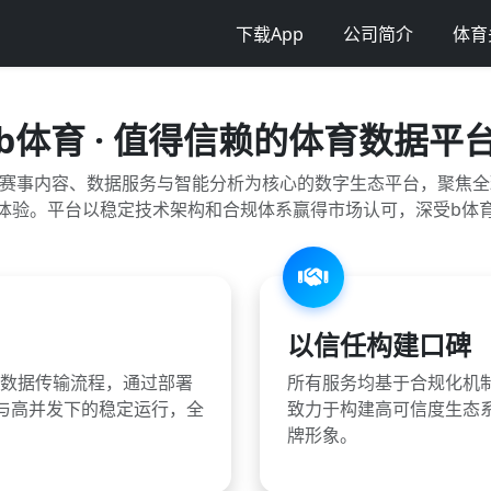
下载App
公司简介
体育
b体育 · 值得信赖的体育数据平
以赛事内容、数据服务与智能分析为核心的数字生态平台，聚焦
体验。平台以稳定技术架构和合规体系赢得市场认可，深受b体
以信任构建口碑
数据传输流程，通过部署
所有服务均基于合规化机
问与高并发下的稳定运行，全
致力于构建高可信度生态
牌形象。