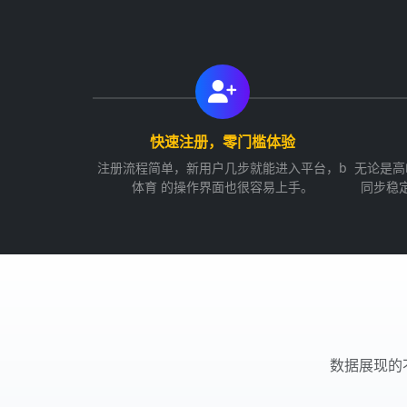
快速注册，零门槛体验
注册流程简单，新用户几步就能进入平台，b
无论是高
体育 的操作界面也很容易上手。
同步稳
数据展现的