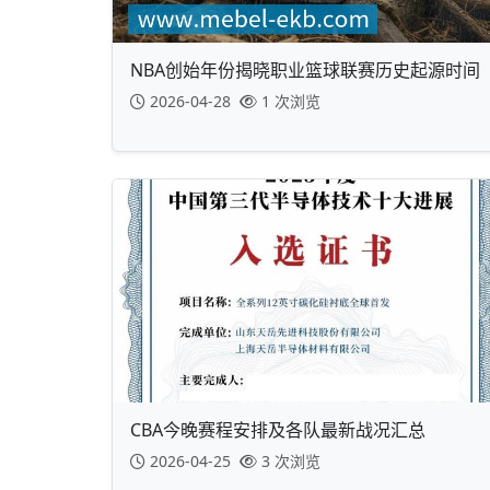
NBA创始年份揭晓职业篮球联赛历史起源时间
2026-04-28
1 次浏览
CBA今晚赛程安排及各队最新战况汇总
2026-04-25
3 次浏览