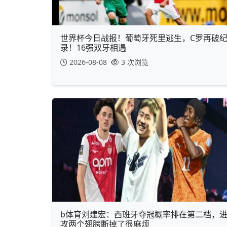
世界杯今日战报！葡萄牙死里逃生，C罗再破
录！16强双牙相遇
2026-08-08
3 次浏览
b体育刘建宏：西班牙夺冠概率排在第二档，
攻两个翅膀断掉了很麻烦