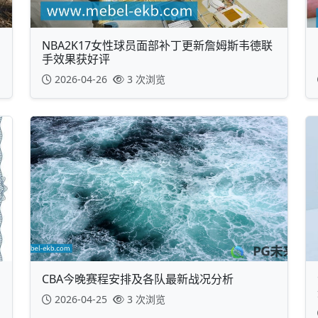
NBA2K17女性球员面部补丁更新詹姆斯韦德联
手效果获好评
2026-04-26
3 次浏览
CBA今晚赛程安排及各队最新战况分析
2026-04-25
3 次浏览