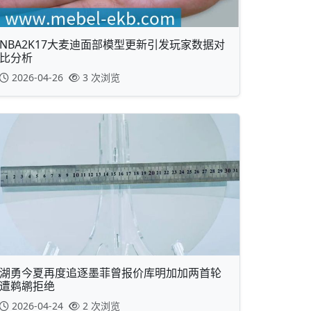
NBA2K17大麦迪面部模型更新引发玩家数据对
比分析
2026-04-26
3 次浏览
湖勇今夏再度追逐墨菲曾报价库明加加两首轮
遭鹈鹕拒绝
2026-04-24
2 次浏览