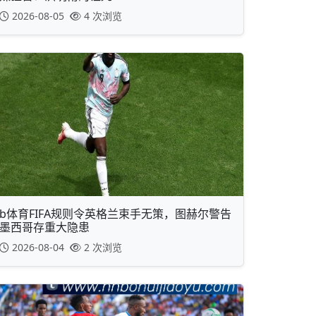
2026-08-05
4 次浏览
b体育FIFA规则令英格兰束手无策，图赫尔警告
墨西哥存重大隐患
2026-08-04
2 次浏览