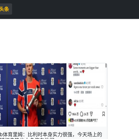
头条
b体育里姆：比利时本身实力很强，今天场上的