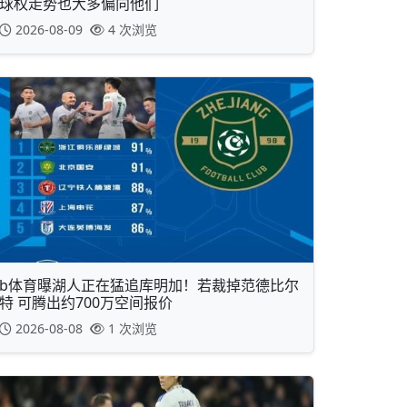
球权走势也大多偏向他们
2026-08-09
4 次浏览
b体育曝湖人正在猛追库明加！若裁掉范德比尔
特 可腾出约700万空间报价
2026-08-08
1 次浏览