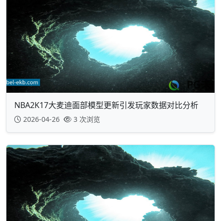
NBA2K17大麦迪面部模型更新引发玩家数据对比分析
2026-04-26
3 次浏览