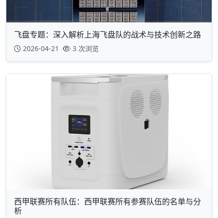
飞盘专题：深入解析上海飞盘队的战术与技术创新之路
2026-04-21
3 次浏览
西甲联赛所有队伍：西甲联赛所有参赛队伍的名单与分
析