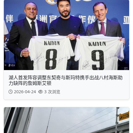
湖人首发阵容调整东契奇与斯玛特携手出战八村海斯助
力缺阵的詹姆斯艾顿
2026-04-24
3 次浏览