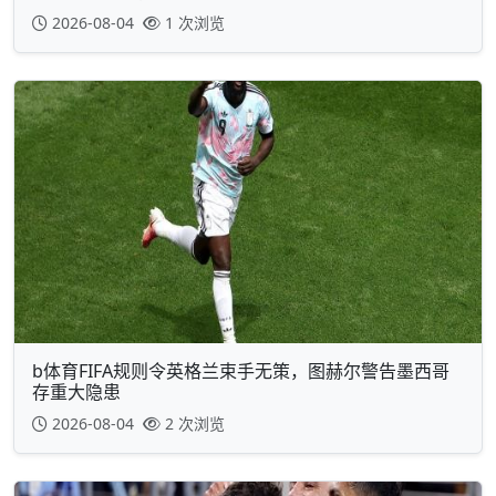
2026-08-04
1 次浏览
b体育FIFA规则令英格兰束手无策，图赫尔警告墨西哥
存重大隐患
2026-08-04
2 次浏览