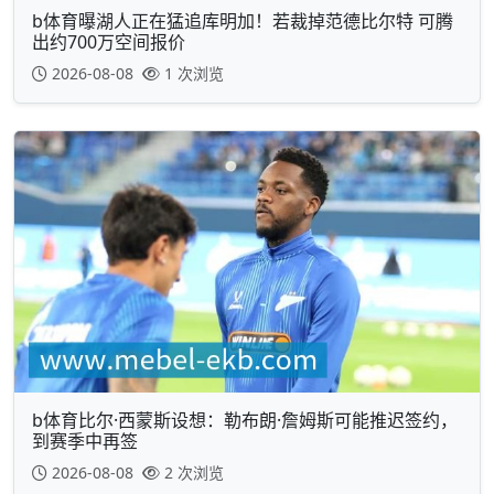
b体育曝湖人正在猛追库明加！若裁掉范德比尔特 可腾
出约700万空间报价
2026-08-08
1 次浏览
b体育比尔·西蒙斯设想：勒布朗·詹姆斯可能推迟签约，
到赛季中再签
2026-08-08
2 次浏览