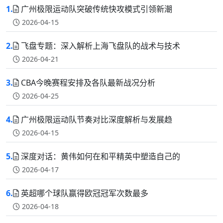
1.
广州极限运动队突破传统快攻模式引领新潮
2026-04-15
2.
飞盘专题：深入解析上海飞盘队的战术与技术
2026-04-21
3.
CBA今晚赛程安排及各队最新战况分析
2026-04-25
4.
广州极限运动队节奏对比深度解析与发展趋
2026-04-15
5.
深度对话：黄伟如何在和平精英中塑造自己的
2026-04-17
6.
英超哪个球队赢得欧冠冠军次数最多
2026-04-18