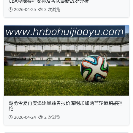
CBA今晚赛程安排及各队最新战况分析
2026-04-25
3 次浏览
湖勇今夏再度追逐墨菲曾报价库明加加两首轮遭鹈鹕拒
绝
2026-04-24
2 次浏览