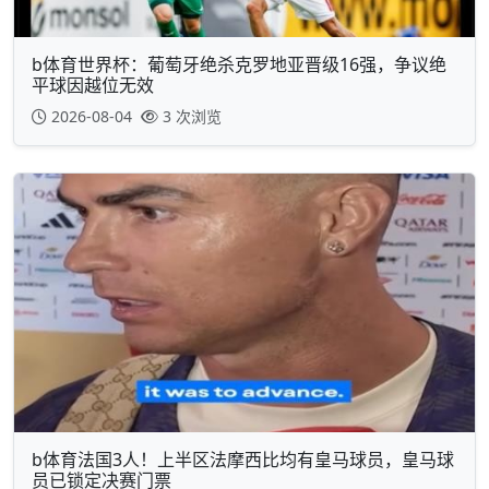
b体育世界杯：葡萄牙绝杀克罗地亚晋级16强，争议绝
平球因越位无效
2026-08-04
3 次浏览
b体育法国3人！上半区法摩西比均有皇马球员，皇马球
员已锁定决赛门票