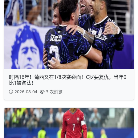
时隔16年！葡西又在1/8决赛碰面！C罗要复仇，当年0
比1被淘汰！
2026-08-04
3 次浏览