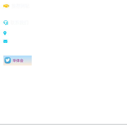
推荐网站
联系我们
长沙市雨花区劳动东路54号
contact@mebel-ekb.com
b体育
b体育,官网在线登录入口,官方平台客服24小时在线为您服务!【综合
体育、官方网站、娱乐平台、首页注册、最新网址、官网入口、APP
下载、全站客户端、游戏中心、手机网页版登录等】欢迎访问b体
育，这里是您探索最新游戏资讯和下载资源的最佳平台。b体育为玩
家提供全面的游戏攻略、评测和社区互动，让您在游戏的世界中与其
他玩家分享经验，提升游戏技巧，尽享游戏乐趣。