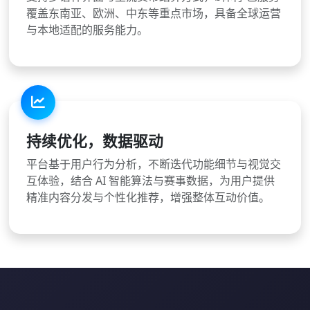
覆盖东南亚、欧洲、中东等重点市场，具备全球运营
与本地适配的服务能力。
持续优化，数据驱动
平台基于用户行为分析，不断迭代功能细节与视觉交
互体验，结合 AI 智能算法与赛事数据，为用户提供
精准内容分发与个性化推荐，增强整体互动价值。