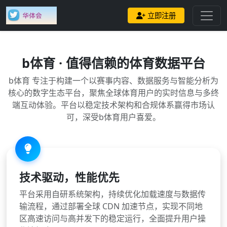
立即注册
b体育 · 值得信赖的体育数据平台
b体育 专注于构建一个以赛事内容、数据服务与智能分析为
核心的数字生态平台，聚焦全球体育用户的实时信息与多终
端互动体验。平台以稳定技术架构和合规体系赢得市场认
可，深受b体育用户喜爱。
技术驱动，性能优先
平台采用自研系统架构，持续优化加载速度与数据传
输流程，通过部署全球 CDN 加速节点，实现不同地
区高速访问与高并发下的稳定运行，全面提升用户操