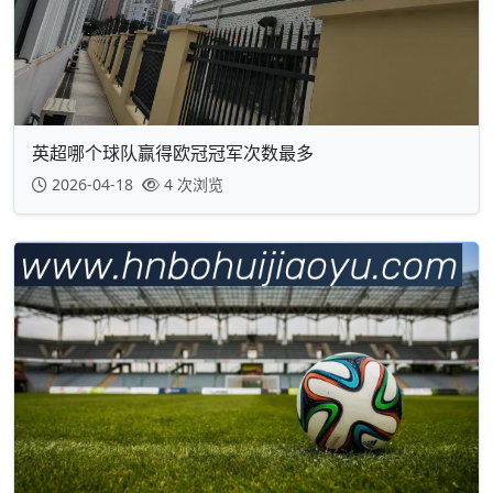
英超哪个球队赢得欧冠冠军次数最多
2026-04-18
4 次浏览