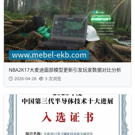
NBA2K17大麦迪面部模型更新引发玩家数据对比分析
2026-04-26
3 次浏览