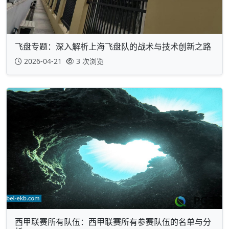
飞盘专题：深入解析上海飞盘队的战术与技术创新之路
2026-04-21
3 次浏览
西甲联赛所有队伍：西甲联赛所有参赛队伍的名单与分