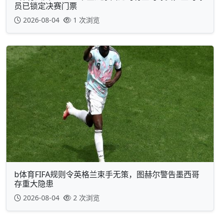
员已锁定决赛门票
2026-08-04
1 次浏览
b体育FIFA规则令英格兰束手无策，图赫尔警告墨西哥
存重大隐患
2026-08-04
2 次浏览