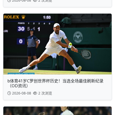
2026-08-08
2 次浏览
b体育41岁C罗创世界杯历史！当选全场最佳刷新纪录
（OD资讯）
2026-08-08
2 次浏览