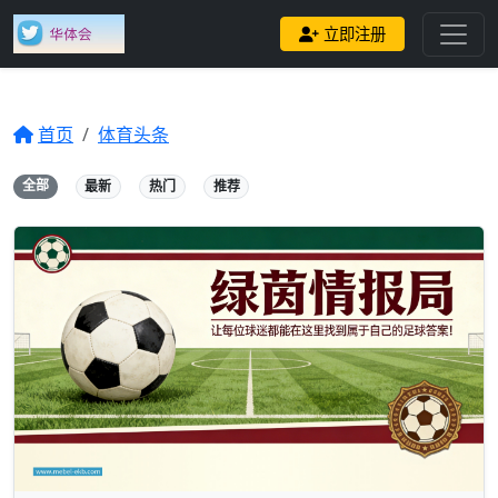
立即注册
首页
体育头条
全部
最新
热门
推荐