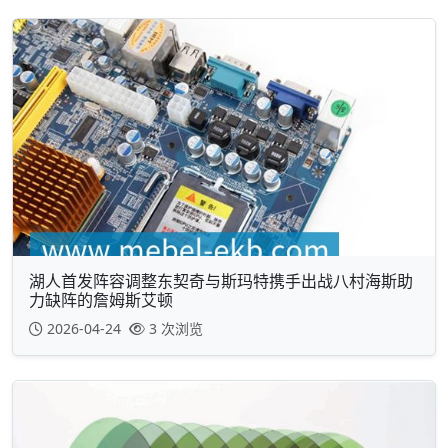
湖人首发阵容调整东契奇与斯玛特携手出战八村海斯助
力缺阵的詹姆斯艾顿
2026-04-24
3 次浏览