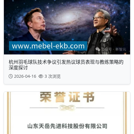
杭州羽毛球队技术争议引发热议球员表现与教练策略的
深度探讨
2026-04-16
3 次浏览