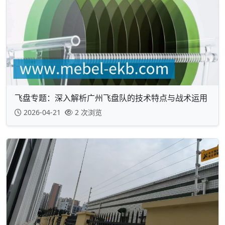
飞盘专题：深入解析广州飞盘队的技术特点与战术运用
2026-04-21
2 次浏览