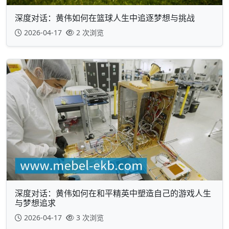
深度对话：黄伟如何在篮球人生中追逐梦想与挑战
2026-04-17
2 次浏览
深度对话：黄伟如何在和平精英中塑造自己的游戏人生
与梦想追求
2026-04-17
3 次浏览