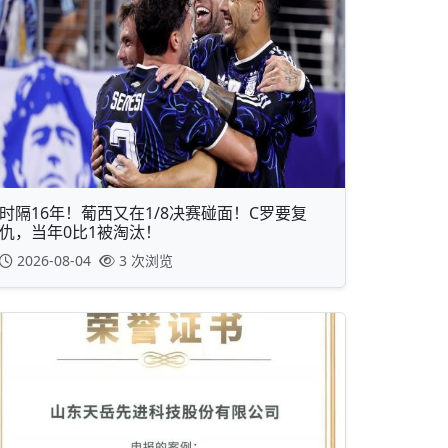
时隔16年！葡西又在1/8决赛碰面！C罗要复
仇，当年0比1被淘汰！
2026-08-04
3 次浏览