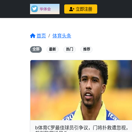
立即注册
首页
体育头条
全部
最新
热门
推荐
b体育C罗最佳球员引争议，门将扑救遭忽视，