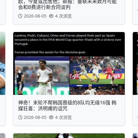
欧，今夏或出售他；邮报：曼联未来数月可能
会和B费进行新合同谈判
2026-08-05
4 次浏览
神奇！末轮不帮韩国晋级的8队均无缘16强 韩
媒狂喜：洪明甫的诅咒
2026-08-05
4 次浏览