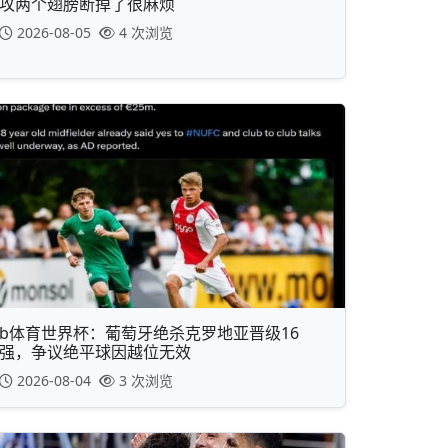
攻两个翅膀断掉了很麻烦
2026-08-05
4 次浏览
b体育世界杯：葡萄牙绝杀克罗地亚晋级16
强，争议绝平球因越位无效
2026-08-04
3 次浏览