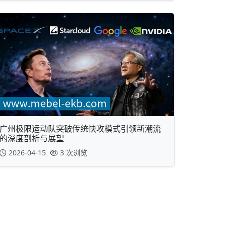
广州极限运动队突破传统快攻模式引领新潮流
的深度剖析与展望
2026-04-15
3 次浏览