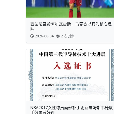
西蒙尼盛赞阿尔瓦雷斯，马竞欲以其为核心建
队
2026-08-04
2 次浏览
NBA2K17女性球员面部补丁更新詹姆斯韦德联
手效果获好评