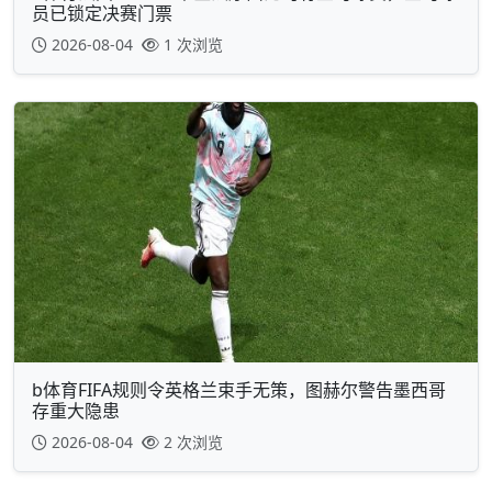
员已锁定决赛门票
2026-08-04
1 次浏览
b体育FIFA规则令英格兰束手无策，图赫尔警告墨西哥
存重大隐患
2026-08-04
2 次浏览