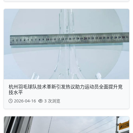
杭州羽毛球队技术革新引发热议助力运动员全面提升竞
技水平
2026-04-16
3 次浏览