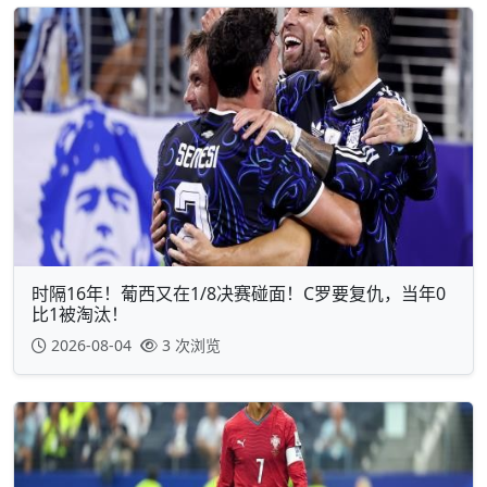
时隔16年！葡西又在1/8决赛碰面！C罗要复仇，当年0
比1被淘汰！
2026-08-04
3 次浏览