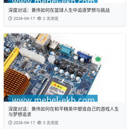
深度对话：黄伟如何在篮球人生中追逐梦想与挑战
2026-04-17
2 次浏览
深度对话：黄伟如何在和平精英中塑造自己的游戏人生
与梦想追求
2026-04-17
3 次浏览