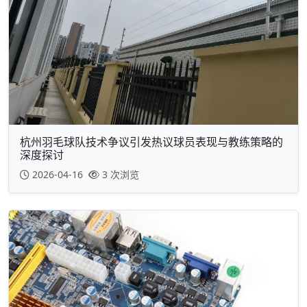
杭州羽毛球队技术争议引发热议球员表现与教练策略的
深度探讨
2026-04-16
3 次浏览