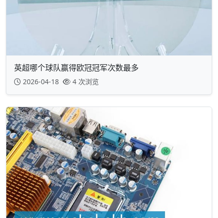
英超哪个球队赢得欧冠冠军次数最多
2026-04-18
4 次浏览