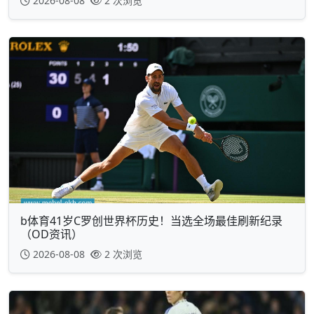
2026-08-08
2 次浏览
b体育41岁C罗创世界杯历史！当选全场最佳刷新纪录
（OD资讯）
2026-08-08
2 次浏览