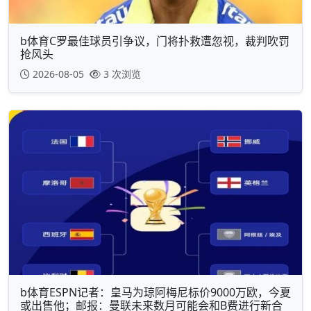
b体育C罗最佳球员引争议，门将扑救遭忽视，裁判吹罚
抢风头
2026-08-05
3 次浏览
b体育ESPN记者：皇马为琼阿梅尼标价9000万欧，今夏
或出售他；邮报：曼联未来数月可能会和B费进行新合