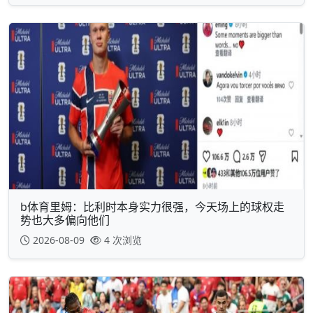
b体育里姆：比利时本身实力很强，今天场上的球权走
势也大多偏向他们
2026-08-09
4 次浏览