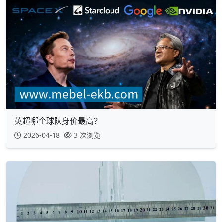
英超哪个球队身价最高？
2026-04-18
3 次浏览