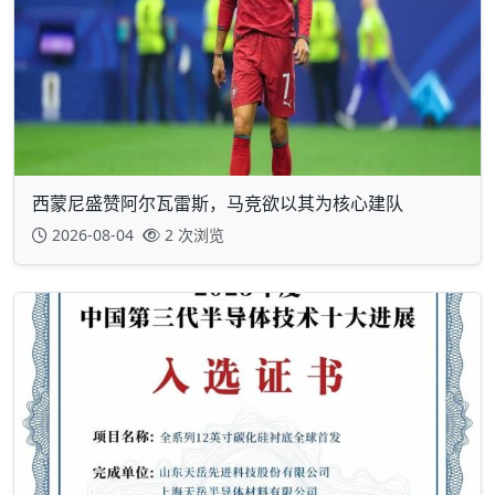
西蒙尼盛赞阿尔瓦雷斯，马竞欲以其为核心建队
2026-08-04
2 次浏览