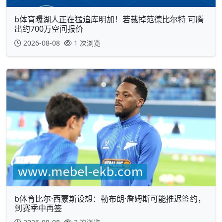
b体育曝湖人正在猛追库明加！若裁掉范德比尔特 可腾
出约700万空间报价
2026-08-08
1 次浏览
b体育比尔·西蒙斯设想：勒布朗·詹姆斯可能推迟签约，
到赛季中再签