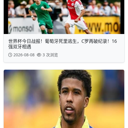
世界杯今日战报！葡萄牙死里逃生，C罗再破纪录！16
强双牙相遇
2026-08-08
3 次浏览