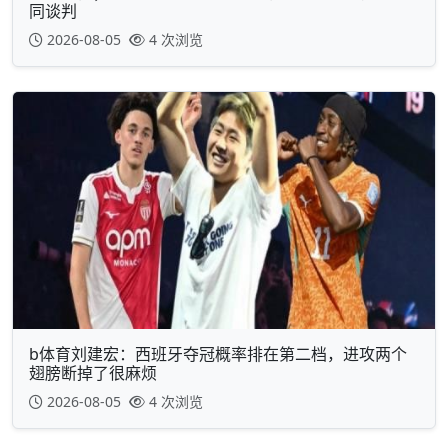
同谈判
2026-08-05
4 次浏览
b体育刘建宏：西班牙夺冠概率排在第二档，进攻两个
翅膀断掉了很麻烦
2026-08-05
4 次浏览