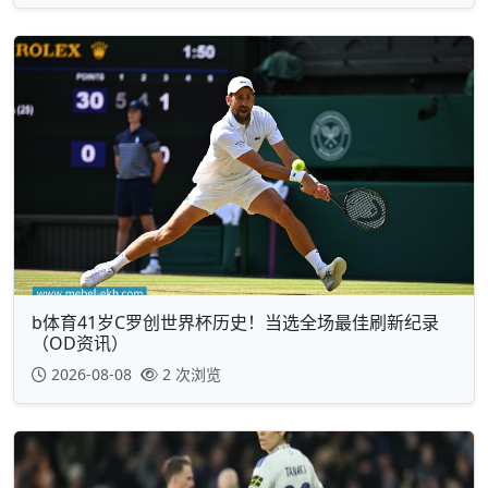
b体育41岁C罗创世界杯历史！当选全场最佳刷新纪录
（OD资讯）
2026-08-08
2 次浏览