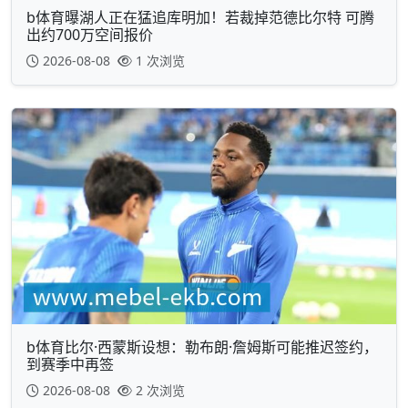
b体育曝湖人正在猛追库明加！若裁掉范德比尔特 可腾
出约700万空间报价
2026-08-08
1 次浏览
b体育比尔·西蒙斯设想：勒布朗·詹姆斯可能推迟签约，
到赛季中再签
2026-08-08
2 次浏览