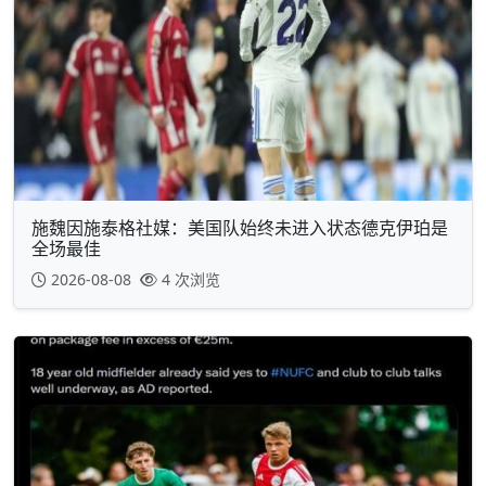
施魏因施泰格社媒：美国队始终未进入状态德克伊珀是
全场最佳
2026-08-08
4 次浏览