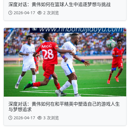
深度对话：黄伟如何在篮球人生中追逐梦想与挑战
2026-04-17
2 次浏览
深度对话：黄伟如何在和平精英中塑造自己的游戏人生
与梦想追求
2026-04-17
3 次浏览