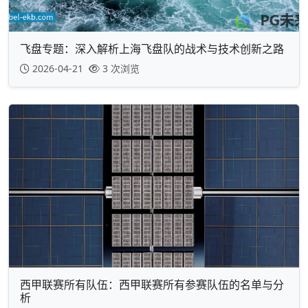
飞盘专题：深入解析上海飞盘队的战术与技术创新之路
2026-04-21
3 次浏览
西甲联赛所有队伍：西甲联赛所有参赛队伍的名单与分
析