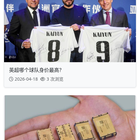
英超哪个球队身价最高？
2026-04-18
3 次浏览