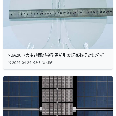
NBA2K17大麦迪面部模型更新引发玩家数据对比分析
2026-04-26
3 次浏览