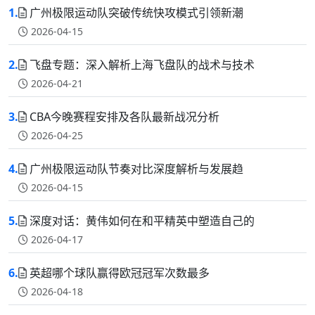
1.
广州极限运动队突破传统快攻模式引领新潮
2026-04-15
2.
飞盘专题：深入解析上海飞盘队的战术与技术
2026-04-21
3.
CBA今晚赛程安排及各队最新战况分析
2026-04-25
4.
广州极限运动队节奏对比深度解析与发展趋
2026-04-15
5.
深度对话：黄伟如何在和平精英中塑造自己的
2026-04-17
6.
英超哪个球队赢得欧冠冠军次数最多
2026-04-18