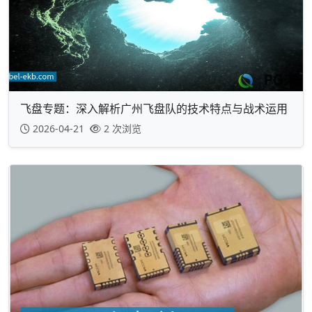
飞盘专题：深入解析广州飞盘队的技术特点与战术运用
2026-04-21
2 次浏览