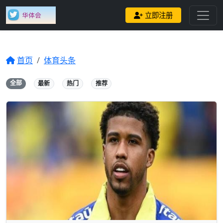
立即注册
首页
体育头条
全部
最新
热门
推荐