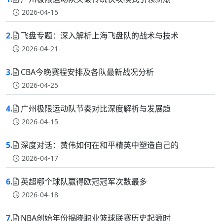
2026-04-15
2.
飞盘专题：深入解析上海飞盘队的战术与技术
2026-04-21
3.
CBA今晚赛程安排及各队最新战况分析
2026-04-25
4.
广州极限运动队节奏对比深度解析与发展趋
2026-04-15
5.
深度对话：黄伟如何在和平精英中塑造自己的
2026-04-17
6.
英超哪个球队赢得欧冠冠军次数最多
2026-04-18
7.
NBA创始年份揭晓职业篮球联赛历史起源时