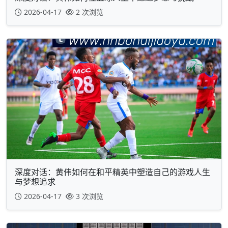
2026-04-17
2 次浏览
深度对话：黄伟如何在和平精英中塑造自己的游戏人生
与梦想追求
2026-04-17
3 次浏览