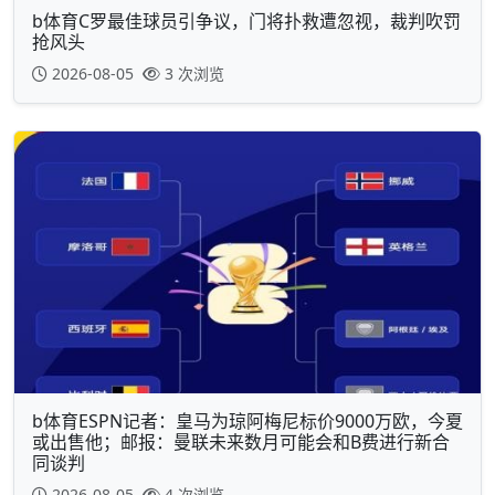
b体育C罗最佳球员引争议，门将扑救遭忽视，裁判吹罚
抢风头
2026-08-05
3 次浏览
b体育ESPN记者：皇马为琼阿梅尼标价9000万欧，今夏
或出售他；邮报：曼联未来数月可能会和B费进行新合
同谈判
2026-08-05
4 次浏览