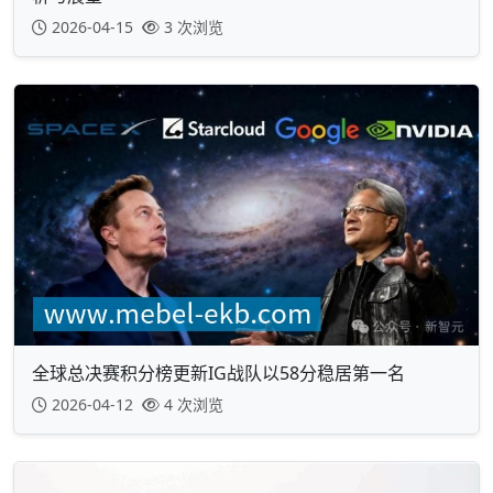
2026-04-15
3 次浏览
全球总决赛积分榜更新IG战队以58分稳居第一名
2026-04-12
4 次浏览