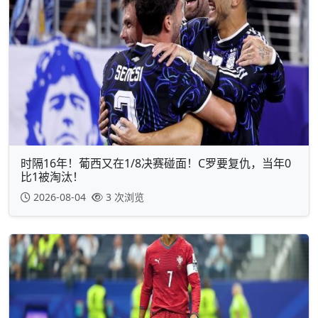
时隔16年！葡西又在1/8决赛碰面！C罗要复仇，当年0
比1被淘汰！
2026-08-04
3 次浏览