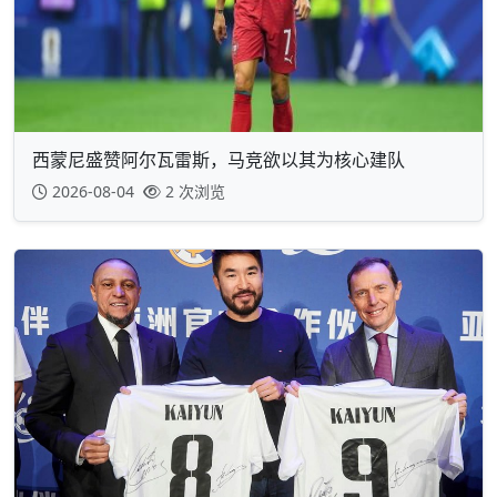
西蒙尼盛赞阿尔瓦雷斯，马竞欲以其为核心建队
2026-08-04
2 次浏览