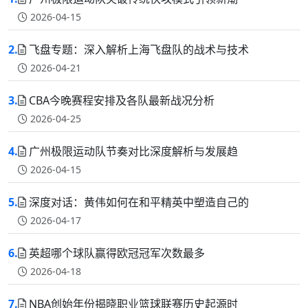
2026-04-15
2.
飞盘专题：深入解析上海飞盘队的战术与技术
2026-04-21
3.
CBA今晚赛程安排及各队最新战况分析
2026-04-25
4.
广州极限运动队节奏对比深度解析与发展趋
2026-04-15
5.
深度对话：黄伟如何在和平精英中塑造自己的
2026-04-17
6.
英超哪个球队赢得欧冠冠军次数最多
2026-04-18
7.
NBA创始年份揭晓职业篮球联赛历史起源时