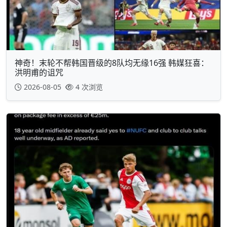
神奇！末轮不帮韩国晋级的8队均无缘16强 韩媒狂喜：
洪明甫的诅咒
2026-08-05
4 次浏览