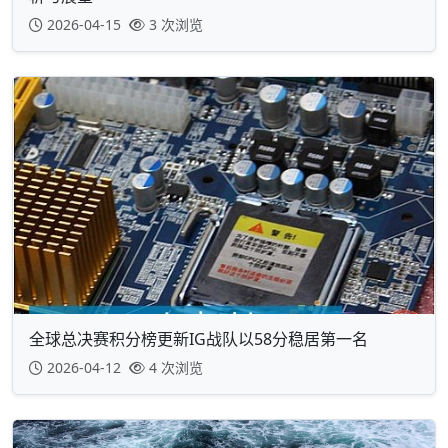
2026-04-15
3 次浏览
全球总决赛积分榜更新IG战队以58分稳居第一名
2026-04-12
4 次浏览