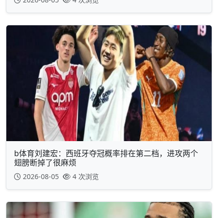
b体育刘建宏：西班牙夺冠概率排在第二档，进攻两个
翅膀断掉了很麻烦
2026-08-05
4 次浏览