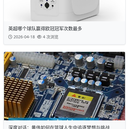
英超哪个球队赢得欧冠冠军次数最多
2026-04-18
4 次浏览
深度对话：黄伟如何在篮球人生中追逐梦想与挑战