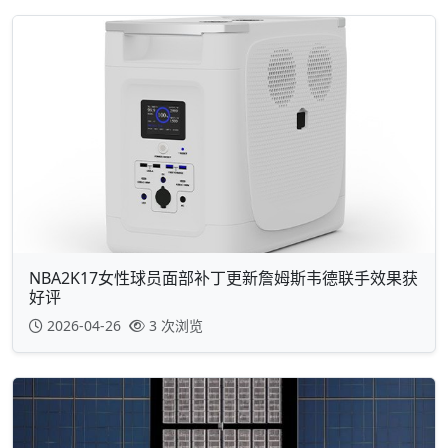
NBA2K17女性球员面部补丁更新詹姆斯韦德联手效果获
好评
2026-04-26
3 次浏览