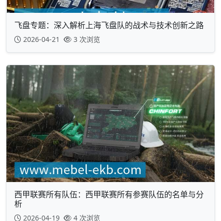
飞盘专题：深入解析上海飞盘队的战术与技术创新之路
2026-04-21
3 次浏览
西甲联赛所有队伍：西甲联赛所有参赛队伍的名单与分
析
2026-04-19
4 次浏览