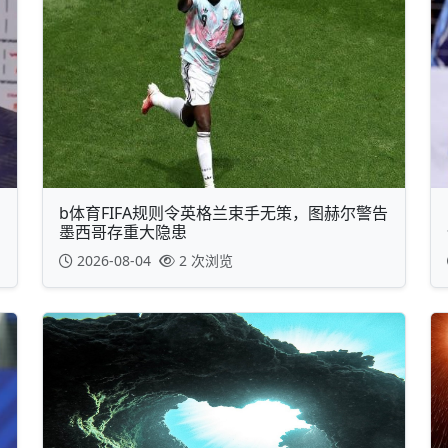
b体育FIFA规则令英格兰束手无策，图赫尔警告
墨西哥存重大隐患
2026-08-04
2 次浏览