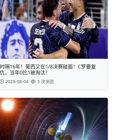
时隔16年！葡西又在1/8决赛碰面！C罗要复
仇，当年0比1被淘汰！
2026-08-04
3 次浏览