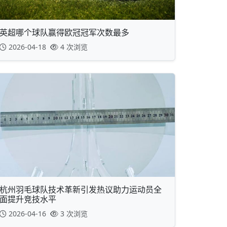
英超哪个球队赢得欧冠冠军次数最多
2026-04-18
4 次浏览
杭州羽毛球队技术革新引发热议助力运动员全
面提升竞技水平
2026-04-16
3 次浏览