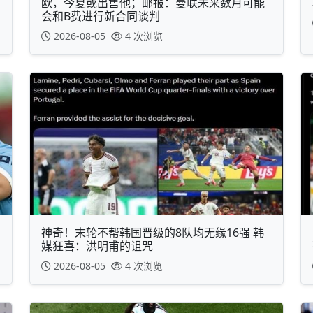
欧，今夏或出售他；邮报：曼联未来数月可能
会和B费进行新合同谈判
2026-08-05
4 次浏览
神奇！末轮不帮韩国晋级的8队均无缘16强 韩
媒狂喜：洪明甫的诅咒
2026-08-05
4 次浏览