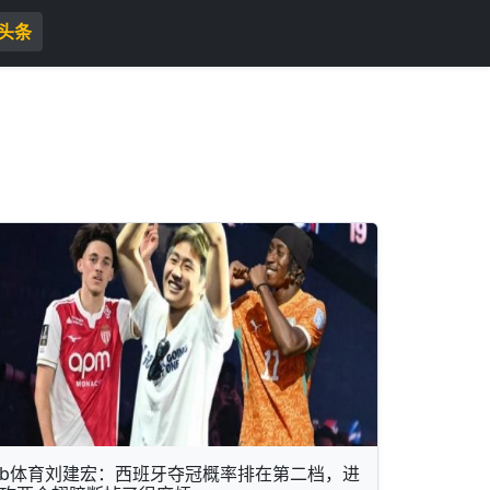
头条
b体育刘建宏：西班牙夺冠概率排在第二档，进