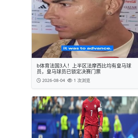
b体育法国3人！上半区法摩西比均有皇马球
员，皇马球员已锁定决赛门票
2026-08-04
1 次浏览