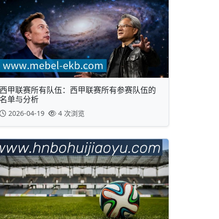
西甲联赛所有队伍：西甲联赛所有参赛队伍的
名单与分析
2026-04-19
4 次浏览