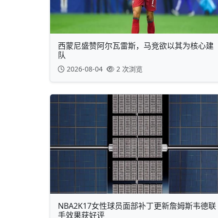
西蒙尼盛赞阿尔瓦雷斯，马竞欲以其为核心建
队
2026-08-04
2 次浏览
NBA2K17女性球员面部补丁更新詹姆斯韦德联
手效果获好评