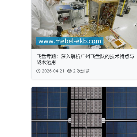
飞盘专题：深入解析广州飞盘队的技术特点与
战术运用
2026-04-21
2 次浏览