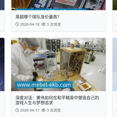
英超哪个球队身价最高？
2026-04-18
3 次浏览
深度对话：黄伟如何在和平精英中塑造自己的
游戏人生与梦想追求
2026-04-17
3 次浏览