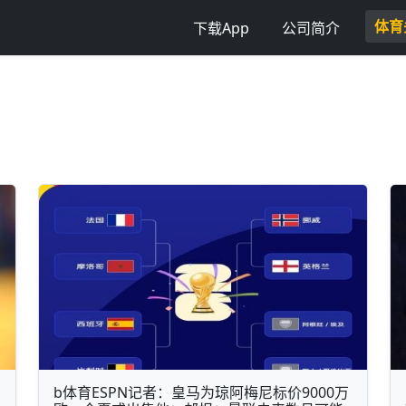
体育
下载App
公司简介
b体育ESPN记者：皇马为琼阿梅尼标价9000万