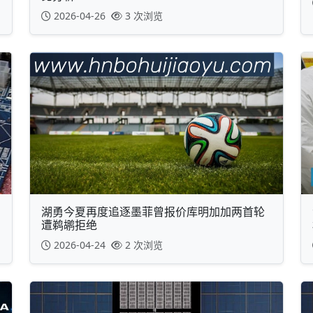
2026-04-26
3 次浏览
湖勇今夏再度追逐墨菲曾报价库明加加两首轮
遭鹈鹕拒绝
2026-04-24
2 次浏览