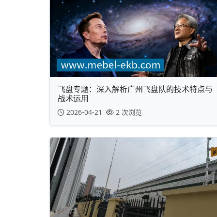
飞盘专题：深入解析广州飞盘队的技术特点与
战术运用
2026-04-21
2 次浏览