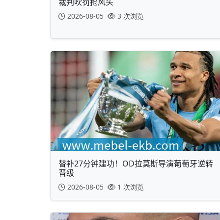
裁判吹罚抢风头
2026-08-05
3 次浏览
替补27分钟建功！OD拉莫斯导演葡萄牙逆转
晋级
2026-08-05
1 次浏览