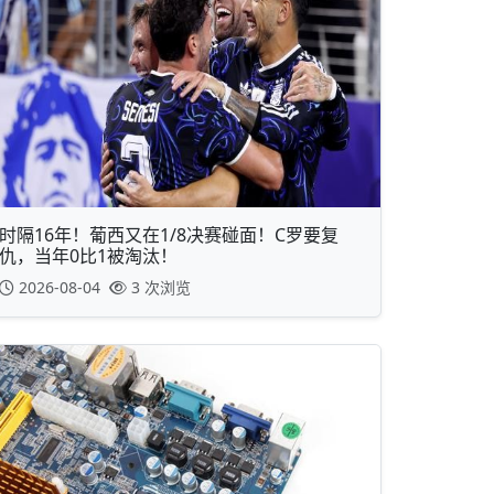
时隔16年！葡西又在1/8决赛碰面！C罗要复
仇，当年0比1被淘汰！
2026-08-04
3 次浏览