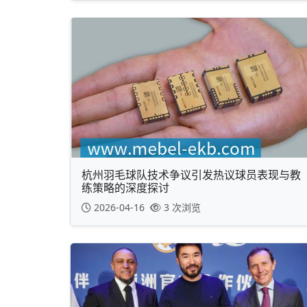
杭州羽毛球队技术争议引发热议球员表现与教
练策略的深度探讨
2026-04-16
3 次浏览