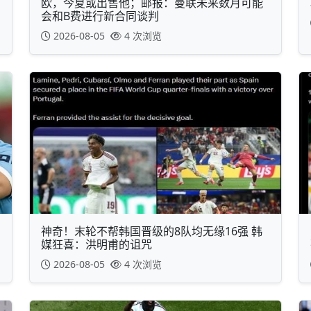
欧，今夏或出售他；邮报：曼联未来数月可能
会和B费进行新合同谈判
2026-08-05
4 次浏览
神奇！末轮不帮韩国晋级的8队均无缘16强 韩
媒狂喜：洪明甫的诅咒
2026-08-05
4 次浏览