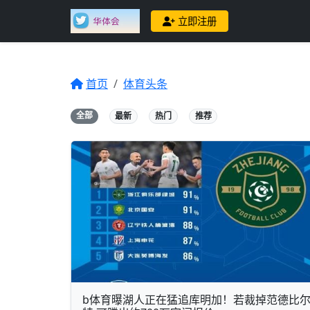
立即注册
首页
体育头条
全部
最新
热门
推荐
b体育曝湖人正在猛追库明加！若裁掉范德比