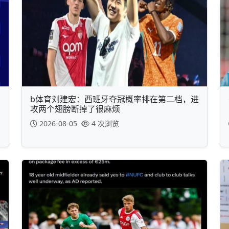
b体育刘建宏：西班牙夺冠概率排在第二档，进
攻两个翅膀断掉了很麻烦
2026-08-05
4 次浏览