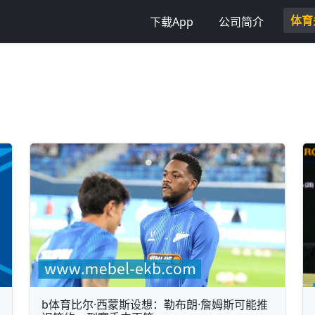
体育
下载App
公司简介
尔
b体育比尔·西蒙斯设想：勒布朗·詹姆斯可能推