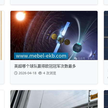
英超哪个球队赢得欧冠冠军次数最多
2026-04-18
4 次浏览