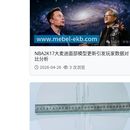
NBA2K17大麦迪面部模型更新引发玩家数据对
比分析
2026-04-26
3 次浏览