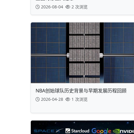
2026-08-04
2 次浏览
NBA创始球队历史背景与早期发展历程回顾
2026-04-28
1 次浏览