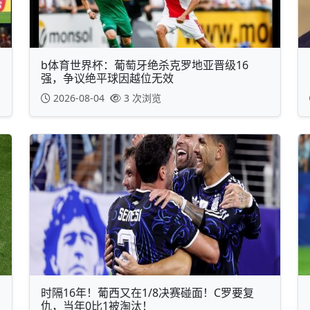
b体育世界杯：葡萄牙绝杀克罗地亚晋级16
强，争议绝平球因越位无效
2026-08-04
3 次浏览
时隔16年！葡西又在1/8决赛碰面！C罗要复
仇，当年0比1被淘汰！