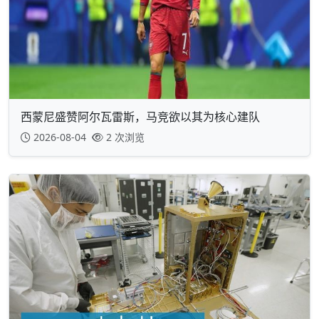
西蒙尼盛赞阿尔瓦雷斯，马竞欲以其为核心建队
2026-08-04
2 次浏览