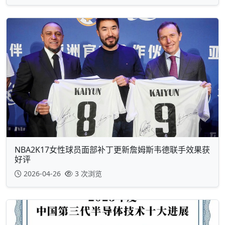
NBA2K17女性球员面部补丁更新詹姆斯韦德联手效果获
好评
2026-04-26
3 次浏览