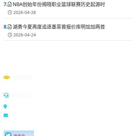
7.
NBA创始年份揭晓职业篮球联赛历史起源时
2026-04-28
8.
湖勇今夏再度追逐墨菲曾报价库明加加两首
2026-04-24
推荐网站
联系我们
长沙市雨花区劳动东路54号
contact@mebel-ekb.com