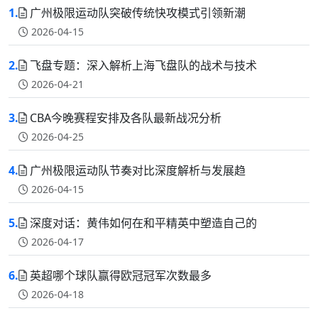
1.
广州极限运动队突破传统快攻模式引领新潮
2026-04-15
2.
飞盘专题：深入解析上海飞盘队的战术与技术
2026-04-21
3.
CBA今晚赛程安排及各队最新战况分析
2026-04-25
4.
广州极限运动队节奏对比深度解析与发展趋
2026-04-15
5.
深度对话：黄伟如何在和平精英中塑造自己的
2026-04-17
6.
英超哪个球队赢得欧冠冠军次数最多
2026-04-18