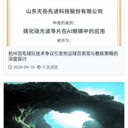
杭州羽毛球队技术争议引发热议球员表现与教练策略的
深度探讨
2026-04-16
3 次浏览