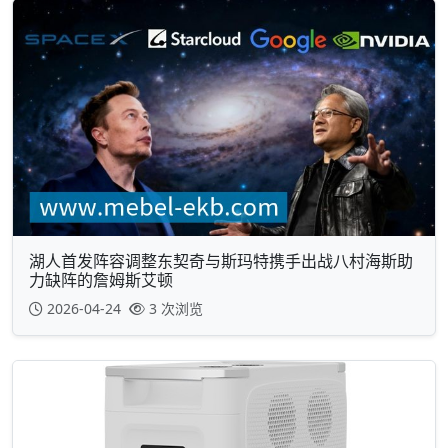
湖人首发阵容调整东契奇与斯玛特携手出战八村海斯助
力缺阵的詹姆斯艾顿
2026-04-24
3 次浏览