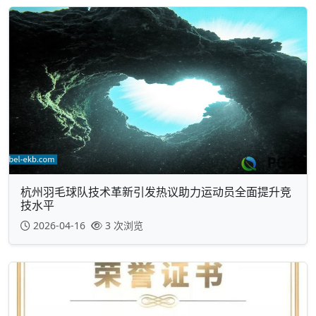
杭州羽毛球队技术革新引发热议助力运动员全面提升竞
技水平
2026-04-16
3 次浏览