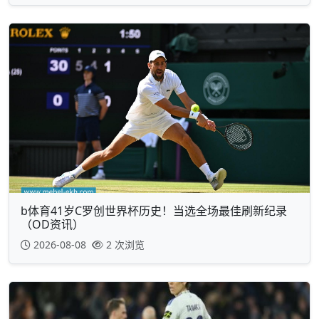
b体育41岁C罗创世界杯历史！当选全场最佳刷新纪录
（OD资讯）
2026-08-08
2 次浏览