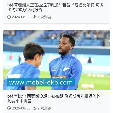
b体育曝湖人正在猛追库明加！若裁掉范德比尔特 可腾
出约700万空间报价
2026-08-08
1 次浏览
b体育比尔·西蒙斯设想：勒布朗·詹姆斯可能推迟签约，
到赛季中再签
2026-08-08
2 次浏览