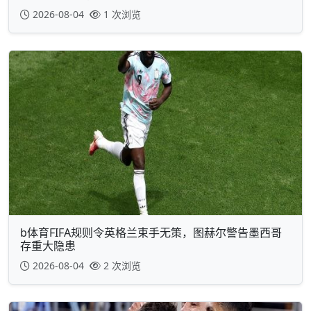
2026-08-04
1 次浏览
b体育FIFA规则令英格兰束手无策，图赫尔警告墨西哥
存重大隐患
2026-08-04
2 次浏览