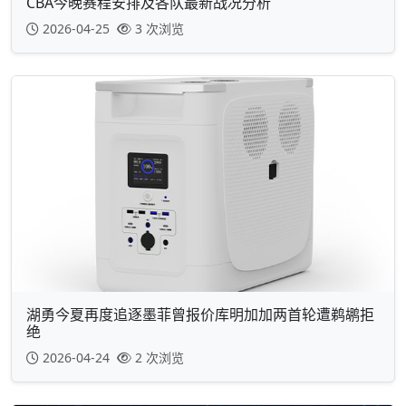
CBA今晚赛程安排及各队最新战况分析
2026-04-25
3 次浏览
湖勇今夏再度追逐墨菲曾报价库明加加两首轮遭鹈鹕拒
绝
2026-04-24
2 次浏览