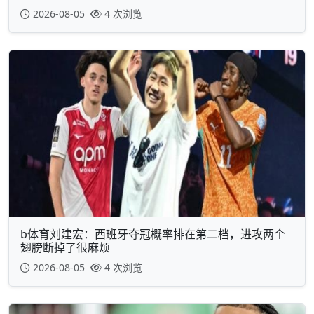
2026-08-05
4 次浏览
b体育刘建宏：西班牙夺冠概率排在第二档，进攻两个
翅膀断掉了很麻烦
2026-08-05
4 次浏览