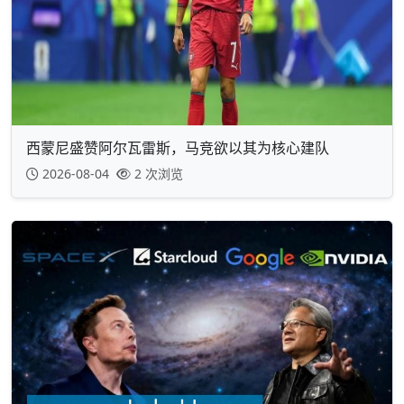
西蒙尼盛赞阿尔瓦雷斯，马竞欲以其为核心建队
2026-08-04
2 次浏览