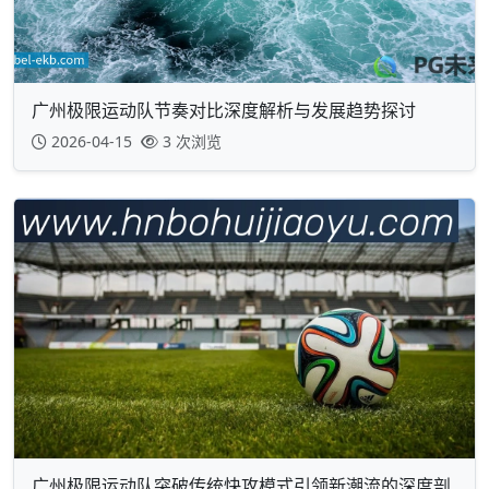
广州极限运动队节奏对比深度解析与发展趋势探讨
2026-04-15
3 次浏览
广州极限运动队突破传统快攻模式引领新潮流的深度剖