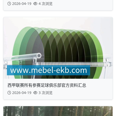
2026-04-19
4 次浏览
西甲联赛所有参赛足球俱乐部官方资料汇总
2026-04-19
3 次浏览