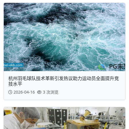
杭州羽毛球队技术革新引发热议助力运动员全面提升竞
技水平
2026-04-16
3 次浏览