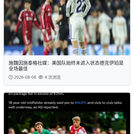
施魏因施泰格社媒：美国队始终未进入状态德克伊珀是
全场最佳
2026-08-08
4 次浏览