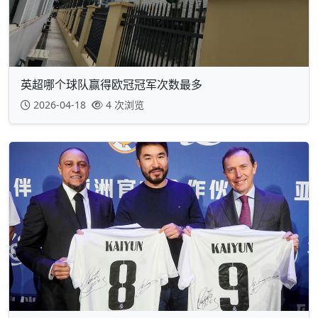
英超哪个球队赢得欧冠冠军次数最多
2026-04-18
4 次浏览