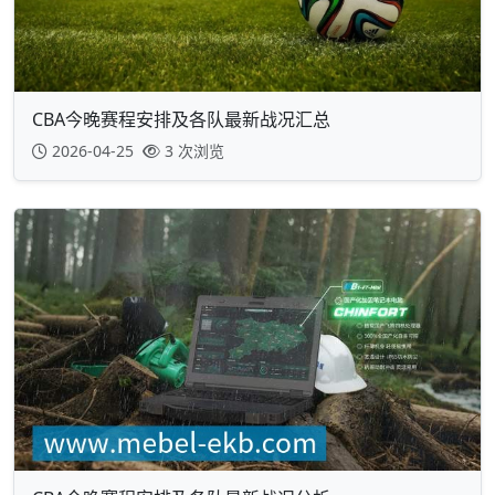
CBA今晚赛程安排及各队最新战况汇总
2026-04-25
3 次浏览