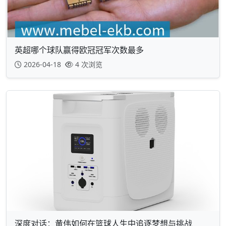
英超哪个球队赢得欧冠冠军次数最多
2026-04-18
4 次浏览
深度对话：黄伟如何在篮球人生中追逐梦想与挑战