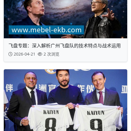
飞盘专题：深入解析广州飞盘队的技术特点与战术运用
2026-04-21
2 次浏览