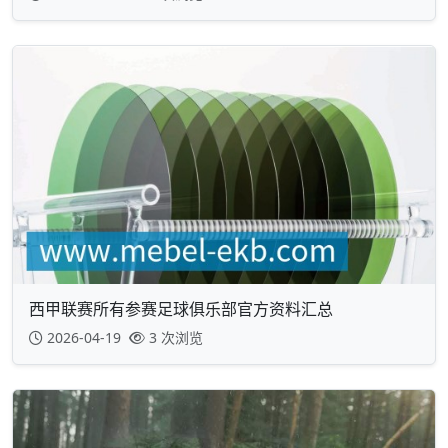
西甲联赛所有参赛足球俱乐部官方资料汇总
2026-04-19
3 次浏览