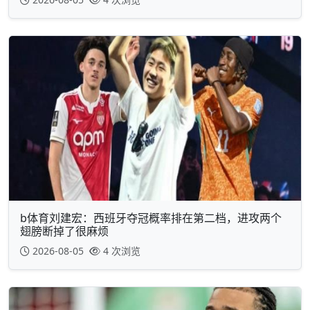
b体育刘建宏：西班牙夺冠概率排在第二档，进攻两个
翅膀断掉了很麻烦
2026-08-05
4 次浏览