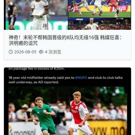
神奇！末轮不帮韩国晋级的8队均无缘16强 韩媒狂喜：
洪明甫的诅咒
2026-08-05
4 次浏览