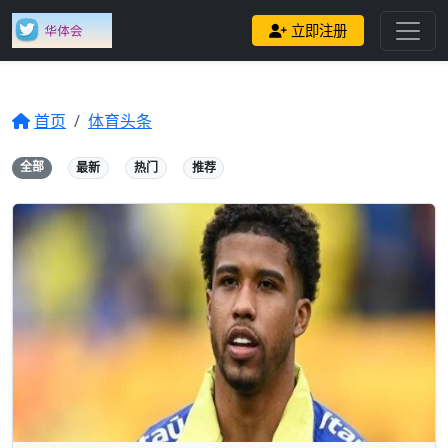
立即注册
首页
体育头条
全部
最新
热门
推荐