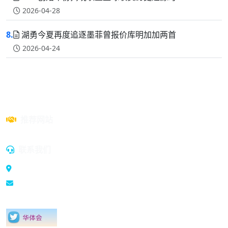
2026-04-28
8.
湖勇今夏再度追逐墨菲曾报价库明加加两首
2026-04-24
推荐网站
联系我们
长沙市雨花区劳动东路54号
contact@mebel-ekb.com