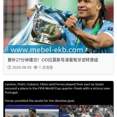
替补27分钟建功！OD拉莫斯导演葡萄牙逆转晋级
2026-08-05
1 次浏览