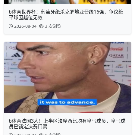
b体育世界杯：葡萄牙绝杀克罗地亚晋级16强，争议绝
平球因越位无效
2026-08-04
3 次浏览
b体育法国3人！上半区法摩西比均有皇马球员，皇马球
员已锁定决赛门票