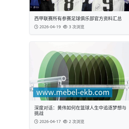
西甲联赛所有参赛足球俱乐部官方资料汇总
2026-04-19
3 次浏览
深度对话：黄伟如何在篮球人生中追逐梦想与
挑战
2026-04-17
2 次浏览