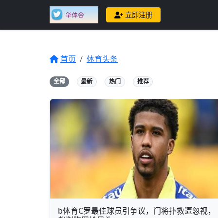
立即注册
首页
体育头条
全部
最新
热门
推荐
b体育C罗最佳球员引争议，门将扑救遭忽视，