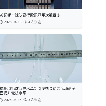
英超哪个球队赢得欧冠冠军次数最多
2026-04-18
4 次浏览
杭州羽毛球队技术革新引发热议助力运动员全
面提升竞技水平
2026-04-16
3 次浏览