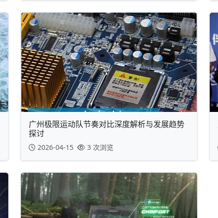
广州极限运动队节奏对比深度解析与发展趋势
探讨
2026-04-15
3 次浏览