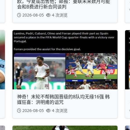
欧，今夏或出售他；邮报：曼联未来数月可能
会和B费进行新合同谈判
2026-08-05
4 次浏览
神奇！末轮不帮韩国晋级的8队均无缘16强 韩
媒狂喜：洪明甫的诅咒
2026-08-05
4 次浏览