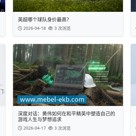
英超哪个球队身价最高？
2026-04-18
3 次浏览
深度对话：黄伟如何在和平精英中塑造自己的
游戏人生与梦想追求
2026-04-17
3 次浏览