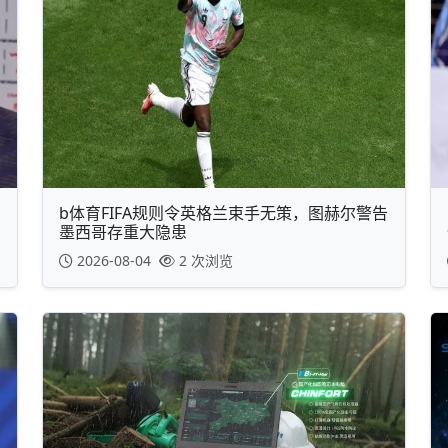
b体育FIFA规则令英格兰束手无策，图赫尔警告
墨西哥存重大隐患
2026-08-04
2 次浏览