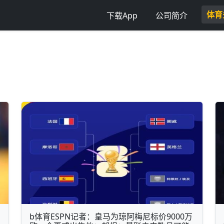
体育
下载App
公司简介
b体育ESPN记者：皇马为琼阿梅尼标价9000万