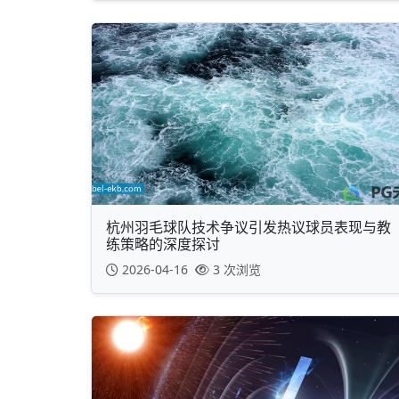
杭州羽毛球队技术争议引发热议球员表现与教
练策略的深度探讨
2026-04-16
3 次浏览