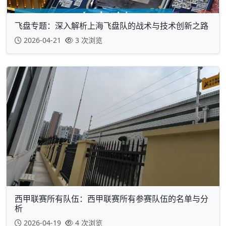
飞盘专题：深入解析上海飞盘队的战术与技术创新之路
2026-04-21
3 次浏览
西甲联赛所有队伍：西甲联赛所有参赛队伍的名单与分
析
2026-04-19
4 次浏览