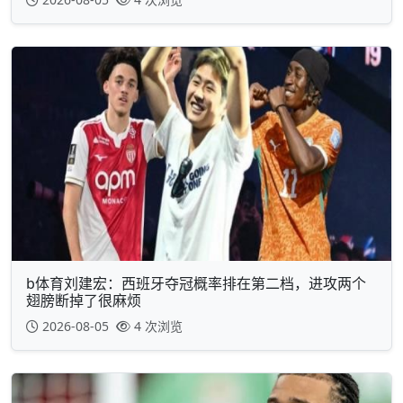
b体育刘建宏：西班牙夺冠概率排在第二档，进攻两个
翅膀断掉了很麻烦
2026-08-05
4 次浏览