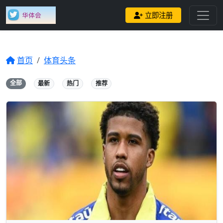
立即注册
首页
体育头条
全部
最新
热门
推荐