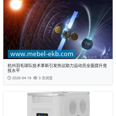
杭州羽毛球队技术革新引发热议助力运动员全面提升竞
技水平
2026-04-16
3 次浏览