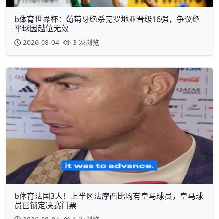
b体育世界杯：葡萄牙绝杀克罗地亚晋级16强，争议绝
平球因越位无效
2026-08-04
3 次浏览
b体育法国3人！上半区法摩西比均有皇马球员，皇马球
员已锁定决赛门票