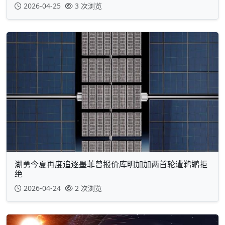
2026-04-25
3 次浏览
湖勇今夏再度追逐墨菲曾报价库明加加两首轮遭鹈鹕拒
绝
2026-04-24
2 次浏览