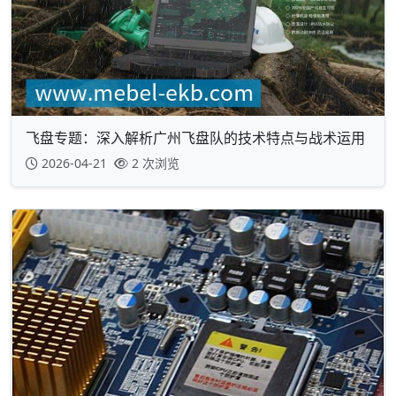
飞盘专题：深入解析广州飞盘队的技术特点与战术运用
2026-04-21
2 次浏览