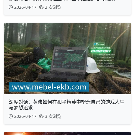
2026-04-17
2 次浏览
深度对话：黄伟如何在和平精英中塑造自己的游戏人生
与梦想追求
2026-04-17
3 次浏览