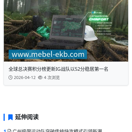
全球总决赛积分榜更新IG战队以52分稳居第一名
2026-04-12
4 次浏览
延伸阅读
1.
广州极限运动队突破传统快攻模式引领新潮