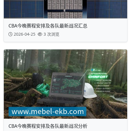
CBA今晚赛程安排及各队最新战况汇总
2026-04-25
3 次浏览
CBA今晚赛程安排及各队最新战况分析