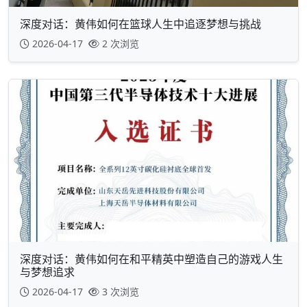
深度对话：黄伟如何在篮球人生中追逐梦想与挑战
2026-04-17
2 次浏览
深度对话：黄伟如何在和平精英中塑造自己的游戏人生
与梦想追求
2026-04-17
3 次浏览