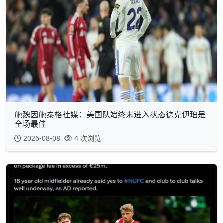
施魏因施泰格社媒：美国队始终未进入状态德克伊珀是
全场最佳
2026-08-08
4 次浏览