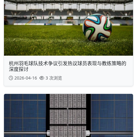
杭州羽毛球队技术争议引发热议球员表现与教练策略的
深度探讨
2026-04-16
3 次浏览