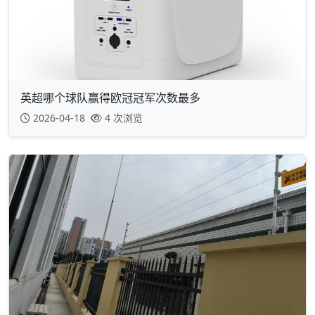
英超哪个球队赢得欧冠冠军次数最多
2026-04-18
4 次浏览