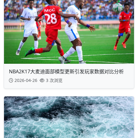
NBA2K17大麦迪面部模型更新引发玩家数据对比分析
2026-04-26
3 次浏览