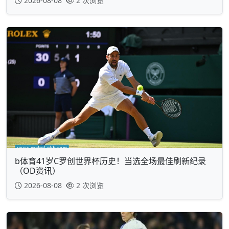
2026-08-08
2 次浏览
b体育41岁C罗创世界杯历史！当选全场最佳刷新纪录
（OD资讯）
2026-08-08
2 次浏览