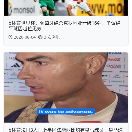
b体育世界杯：葡萄牙绝杀克罗地亚晋级16强，争议绝
平球因越位无效
2026-08-04
3 次浏览
b体育法国3人！上半区法摩西比均有皇马球员，皇马球