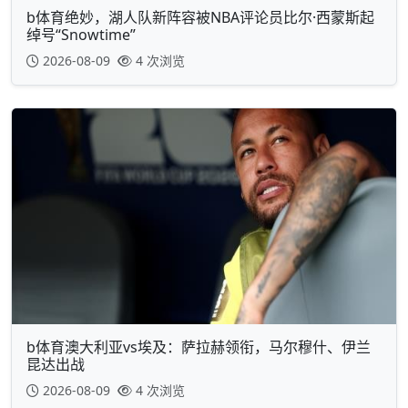
b体育绝妙，湖人队新阵容被NBA评论员比尔·西蒙斯起
绰号“Snowtime”
2026-08-09
4 次浏览
b体育澳大利亚vs埃及：萨拉赫领衔，马尔穆什、伊兰
昆达出战
2026-08-09
4 次浏览