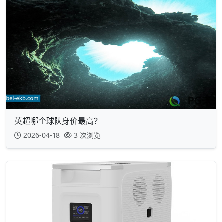
英超哪个球队身价最高？
2026-04-18
3 次浏览