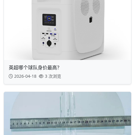
英超哪个球队身价最高？
2026-04-18
3 次浏览