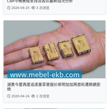
CBA今晚赛程安排及各队最新战况分析
2026-04-25
3 次浏览
湖勇今夏再度追逐墨菲曾报价库明加加两首轮遭鹈鹕拒
绝
2026-04-24
2 次浏览