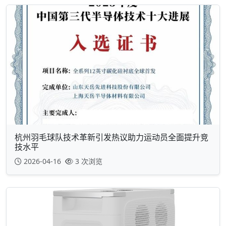
杭州羽毛球队技术革新引发热议助力运动员全面提升竞
技水平
2026-04-16
3 次浏览