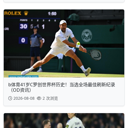
b体育41岁C罗创世界杯历史！当选全场最佳刷新纪录
（OD资讯）
2026-08-08
2 次浏览