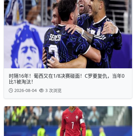
时隔16年！葡西又在1/8决赛碰面！C罗要复仇，当年0
比1被淘汰！
2026-08-04
3 次浏览