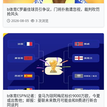
b体育C罗最佳球员引争议，门将扑救遭忽视，裁判吹罚
抢风头
2026-08-05
3 次浏览
b体育ESPN记者：皇马为琼阿梅尼标价9000万欧，今夏
或出售他；邮报：曼联未来数月可能会和B费进行新合
同谈判