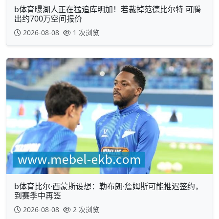
b体育曝湖人正在猛追库明加！若裁掉范德比尔特 可腾
出约700万空间报价
2026-08-08
1 次浏览
b体育比尔·西蒙斯设想：勒布朗·詹姆斯可能推迟签约，
到赛季中再签
2026-08-08
2 次浏览