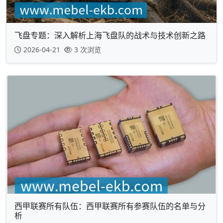
飞盘专题：深入解析上海飞盘队的战术与技术创新之路
2026-04-21
3 次浏览
西甲联赛所有队伍：西甲联赛所有参赛队伍的名单与分
析