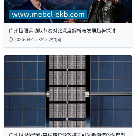
广州极限运动队节奏对比深度解析与发展趋势探讨
2026-04-15
3 次浏览
广州极限运动队突破传统快攻模式引领新潮流的深度剖