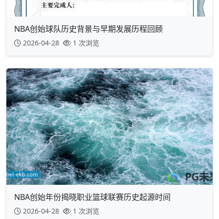
NBA创始球队历史背景与早期发展历程回顾
2026-04-28
1 次浏览
NBA创始年份揭晓职业篮球联赛历史起源时间
2026-04-28
1 次浏览