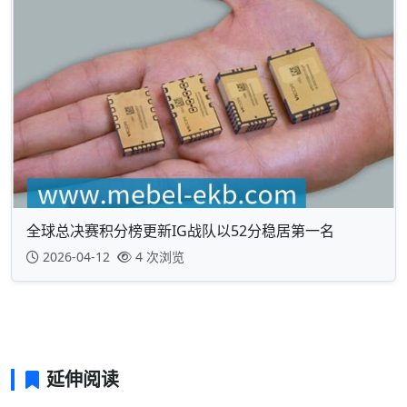
全球总决赛积分榜更新IG战队以52分稳居第一名
2026-04-12
4 次浏览
延伸阅读