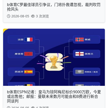
b体育C罗最佳球员引争议，门将扑救遭忽视，裁判吹罚
抢风头
2026-08-05
3 次浏览
b体育ESPN记者：皇马为琼阿梅尼标价9000万欧，今夏
或出售他；邮报：曼联未来数月可能会和B费进行新合
同谈判
2026-08-05
4 次浏览