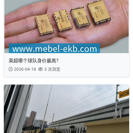
英超哪个球队身价最高？
2026-04-18
3 次浏览