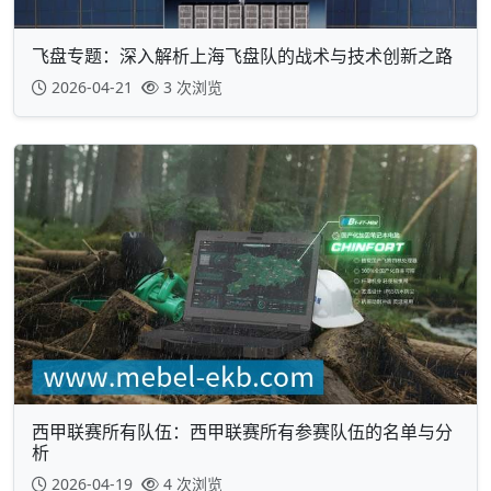
飞盘专题：深入解析上海飞盘队的战术与技术创新之路
2026-04-21
3 次浏览
西甲联赛所有队伍：西甲联赛所有参赛队伍的名单与分
析
2026-04-19
4 次浏览