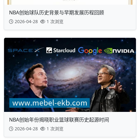
NBA创始球队历史背景与早期发展历程回顾
2026-04-28
1 次浏览
NBA创始年份揭晓职业篮球联赛历史起源时间
2026-04-28
1 次浏览