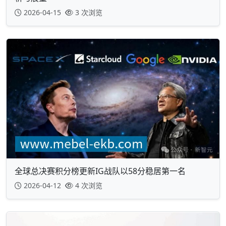
2026-04-15
3 次浏览
全球总决赛积分榜更新IG战队以58分稳居第一名
2026-04-12
4 次浏览