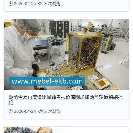
2026-04-25
3 次浏览
湖勇今夏再度追逐墨菲曾报价库明加加两首轮遭鹈鹕拒
绝
2026-04-24
2 次浏览