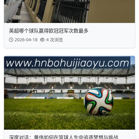
英超哪个球队赢得欧冠冠军次数最多
2026-04-18
4 次浏览
深度对话：黄伟如何在篮球人生中追逐梦想与挑战