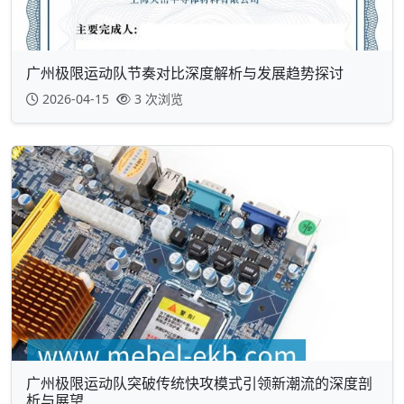
广州极限运动队节奏对比深度解析与发展趋势探讨
2026-04-15
3 次浏览
广州极限运动队突破传统快攻模式引领新潮流的深度剖
析与展望