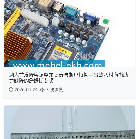
湖人首发阵容调整东契奇与斯玛特携手出战八村海斯助
力缺阵的詹姆斯艾顿
2026-04-24
3 次浏览