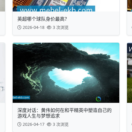
英超哪个球队身价最高？
2026-04-18
3 次浏览
深度对话：黄伟如何在和平精英中塑造自己的
游戏人生与梦想追求
2026-04-17
3 次浏览