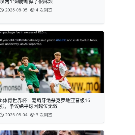
攻两个翅膀断掉了很麻烦
2026-08-05
4 次浏览
b体育世界杯：葡萄牙绝杀克罗地亚晋级16
强，争议绝平球因越位无效
2026-08-04
3 次浏览