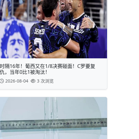
时隔16年！葡西又在1/8决赛碰面！C罗要复
仇，当年0比1被淘汰！
2026-08-04
3 次浏览