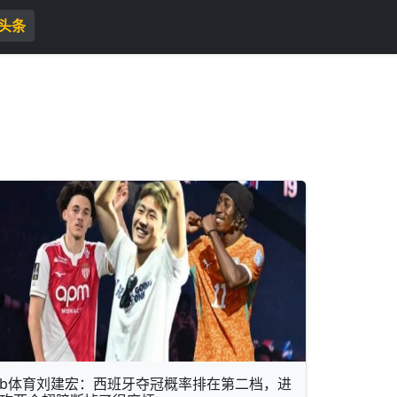
头条
b体育刘建宏：西班牙夺冠概率排在第二档，进