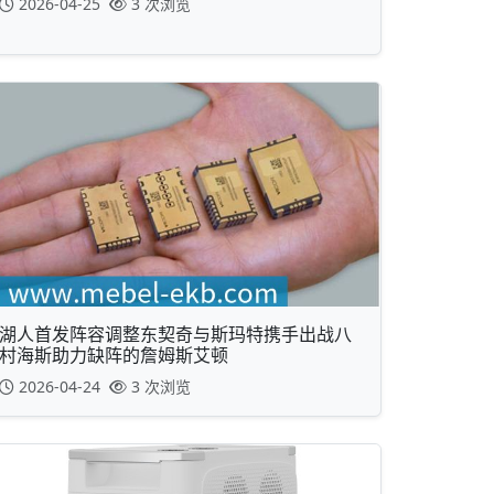
2026-04-25
3 次浏览
湖人首发阵容调整东契奇与斯玛特携手出战八
村海斯助力缺阵的詹姆斯艾顿
2026-04-24
3 次浏览