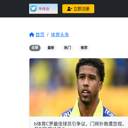
立即注册
首页
体育头条
全部
最新
热门
推荐
b体育C罗最佳球员引争议，门将扑救遭忽视，