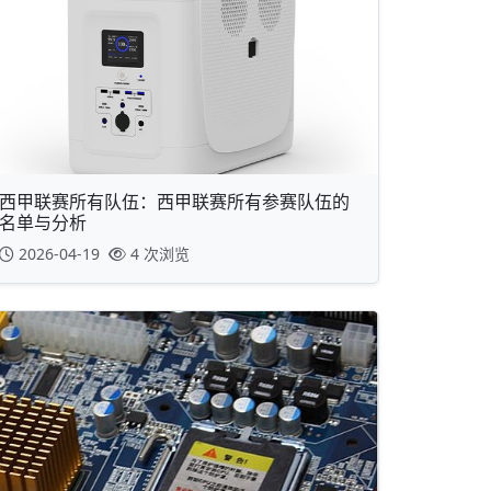
西甲联赛所有队伍：西甲联赛所有参赛队伍的
名单与分析
2026-04-19
4 次浏览