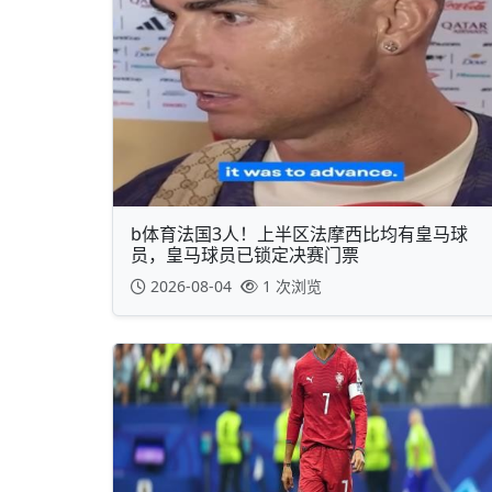
b体育法国3人！上半区法摩西比均有皇马球
员，皇马球员已锁定决赛门票
2026-08-04
1 次浏览