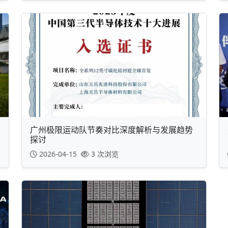
广州极限运动队节奏对比深度解析与发展趋势
探讨
2026-04-15
3 次浏览