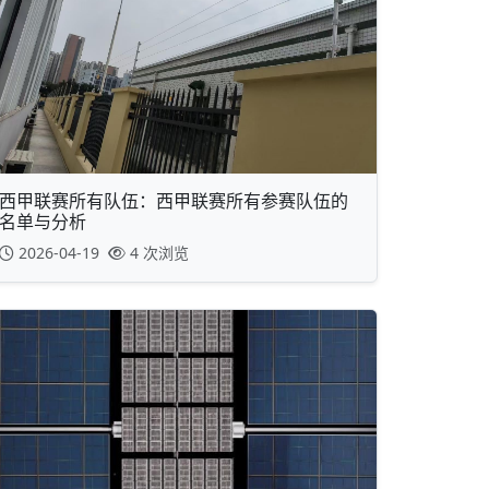
西甲联赛所有队伍：西甲联赛所有参赛队伍的
名单与分析
2026-04-19
4 次浏览