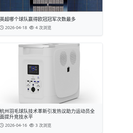
英超哪个球队赢得欧冠冠军次数最多
2026-04-18
4 次浏览
杭州羽毛球队技术革新引发热议助力运动员全
面提升竞技水平
2026-04-16
3 次浏览