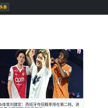
头条
b体育刘建宏：西班牙夺冠概率排在第二档，进