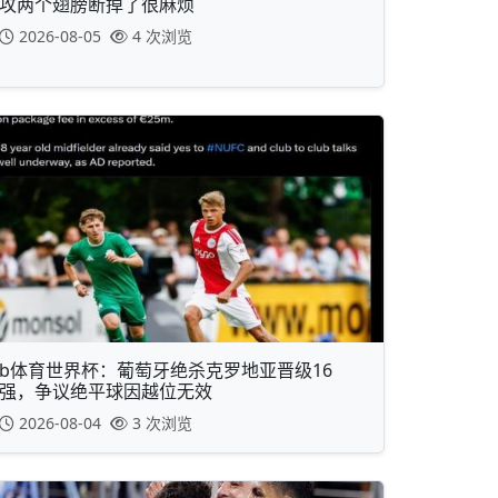
攻两个翅膀断掉了很麻烦
2026-08-05
4 次浏览
b体育世界杯：葡萄牙绝杀克罗地亚晋级16
强，争议绝平球因越位无效
2026-08-04
3 次浏览