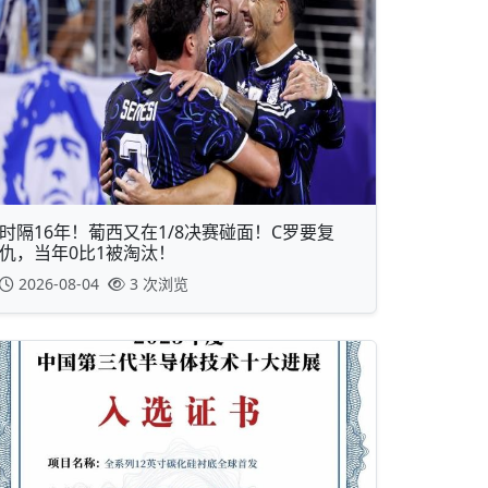
时隔16年！葡西又在1/8决赛碰面！C罗要复
仇，当年0比1被淘汰！
2026-08-04
3 次浏览