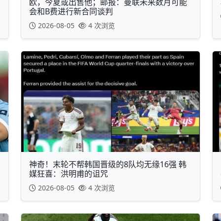
欧，今夏或出售他；邮报：曼联未来数月可能
会和B费进行新合同谈判
2026-08-05
4 次浏览
神奇！末轮不帮韩国晋级的8队均无缘16强 韩
媒狂喜：洪明甫的诅咒
2026-08-05
4 次浏览