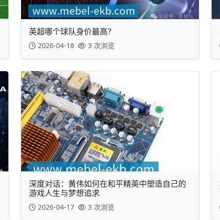
英超哪个球队身价最高？
2026-04-18
3 次浏览
深度对话：黄伟如何在和平精英中塑造自己的
游戏人生与梦想追求
2026-04-17
3 次浏览