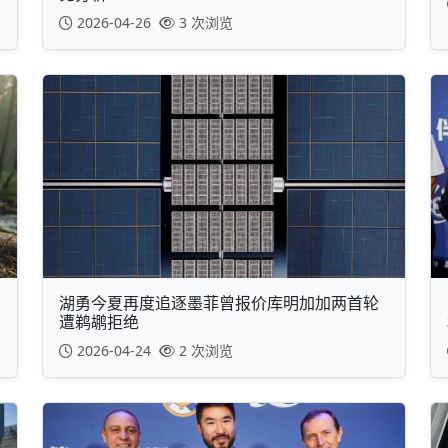
2026-04-26
3 次浏览
湖勇今夏再度追逐墨菲曾报价库明加加两首轮
遭鹈鹕拒绝
2026-04-24
2 次浏览