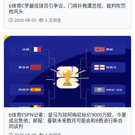
b体育C罗最佳球员引争议，门将扑救遭忽视，裁判吹罚
抢风头
2026-08-05
3 次浏览
b体育ESPN记者：皇马为琼阿梅尼标价9000万欧，今夏
或出售他；邮报：曼联未来数月可能会和B费进行新合
同谈判
2026-08-05
4 次浏览