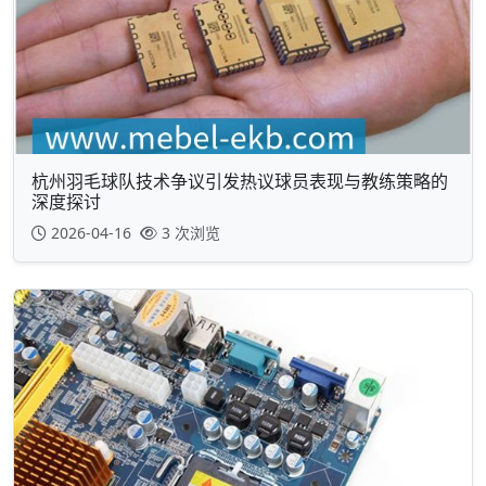
杭州羽毛球队技术争议引发热议球员表现与教练策略的
深度探讨
2026-04-16
3 次浏览