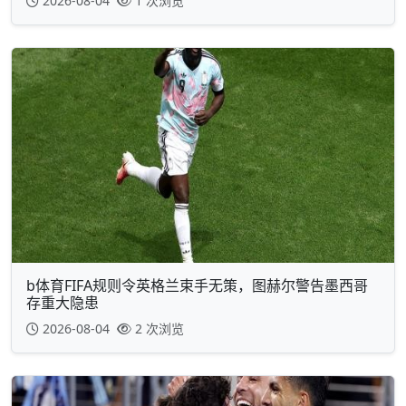
2026-08-04
1 次浏览
b体育FIFA规则令英格兰束手无策，图赫尔警告墨西哥
存重大隐患
2026-08-04
2 次浏览