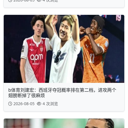
b体育刘建宏：西班牙夺冠概率排在第二档，进攻两个
翅膀断掉了很麻烦
2026-08-05
4 次浏览