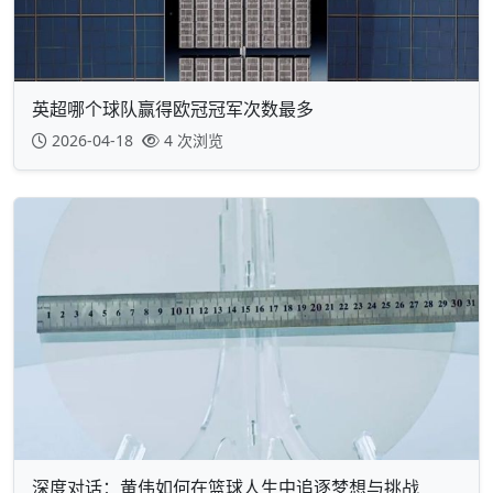
英超哪个球队赢得欧冠冠军次数最多
2026-04-18
4 次浏览
深度对话：黄伟如何在篮球人生中追逐梦想与挑战