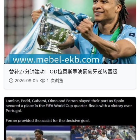
替补27分钟建功！OD拉莫斯导演葡萄牙逆转晋级
2026-08-05
1 次浏览