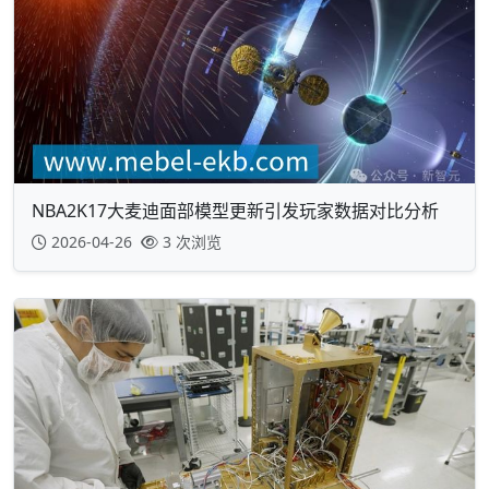
NBA2K17大麦迪面部模型更新引发玩家数据对比分析
2026-04-26
3 次浏览