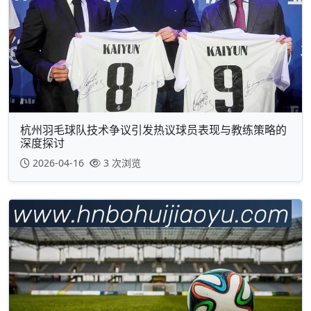
杭州羽毛球队技术争议引发热议球员表现与教练策略的
深度探讨
2026-04-16
3 次浏览