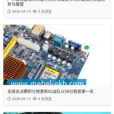
析与展望
2026-04-15
3 次浏览
全球总决赛积分榜更新IG战队以58分稳居第一名
2026-04-12
4 次浏览