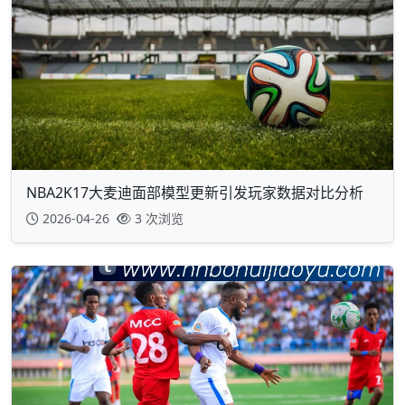
NBA2K17大麦迪面部模型更新引发玩家数据对比分析
2026-04-26
3 次浏览