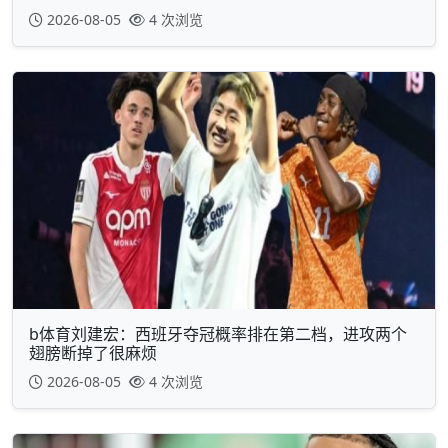
2026-08-05
4 次浏览
b体育刘建宏：西班牙夺冠概率排在第二档，进攻两个
翅膀断掉了很麻烦
2026-08-05
4 次浏览