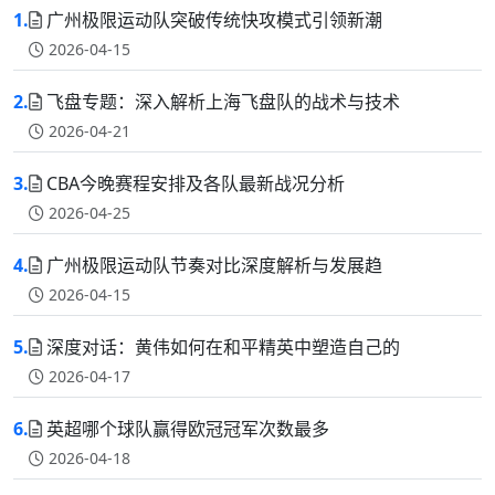
1.
广州极限运动队突破传统快攻模式引领新潮
2026-04-15
2.
飞盘专题：深入解析上海飞盘队的战术与技术
2026-04-21
3.
CBA今晚赛程安排及各队最新战况分析
2026-04-25
4.
广州极限运动队节奏对比深度解析与发展趋
2026-04-15
5.
深度对话：黄伟如何在和平精英中塑造自己的
2026-04-17
6.
英超哪个球队赢得欧冠冠军次数最多
2026-04-18