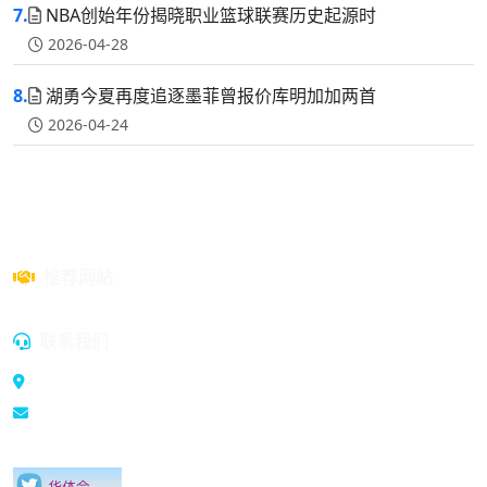
7.
NBA创始年份揭晓职业篮球联赛历史起源时
2026-04-28
8.
湖勇今夏再度追逐墨菲曾报价库明加加两首
2026-04-24
推荐网站
联系我们
长沙市雨花区劳动东路54号
contact@mebel-ekb.com