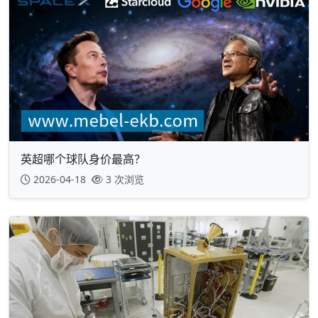
英超哪个球队身价最高？
2026-04-18
3 次浏览