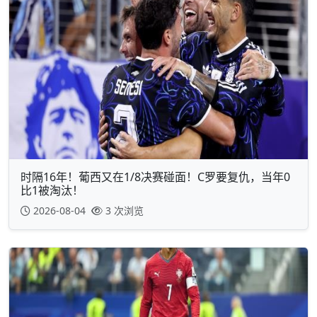
时隔16年！葡西又在1/8决赛碰面！C罗要复仇，当年0
比1被淘汰！
2026-08-04
3 次浏览