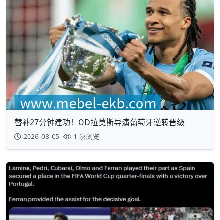
替补27分钟建功！OD拉莫斯导演葡萄牙逆转晋级
2026-08-05
1 次浏览