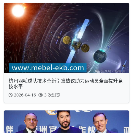
杭州羽毛球队技术革新引发热议助力运动员全面提升竞
技水平
2026-04-16
3 次浏览