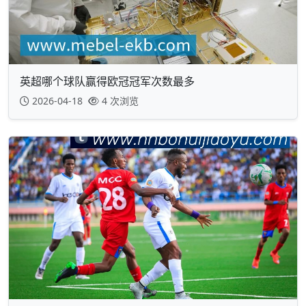
英超哪个球队赢得欧冠冠军次数最多
2026-04-18
4 次浏览