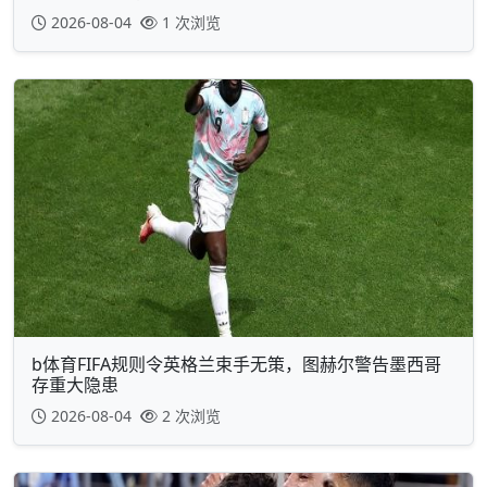
2026-08-04
1 次浏览
b体育FIFA规则令英格兰束手无策，图赫尔警告墨西哥
存重大隐患
2026-08-04
2 次浏览