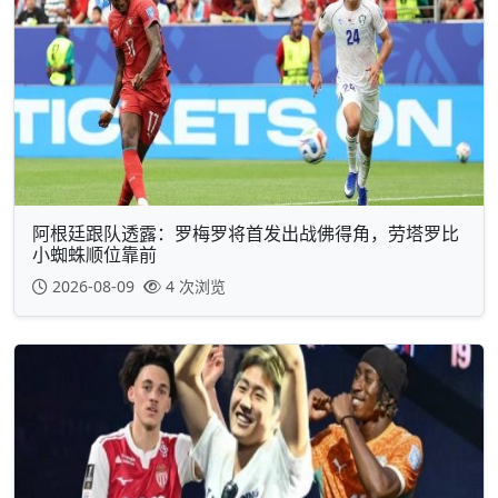
阿根廷跟队透露：罗梅罗将首发出战佛得角，劳塔罗比
小蜘蛛顺位靠前
2026-08-09
4 次浏览