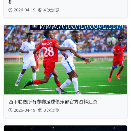
析
2026-04-19
4 次浏览
西甲联赛所有参赛足球俱乐部官方资料汇总
2026-04-19
3 次浏览