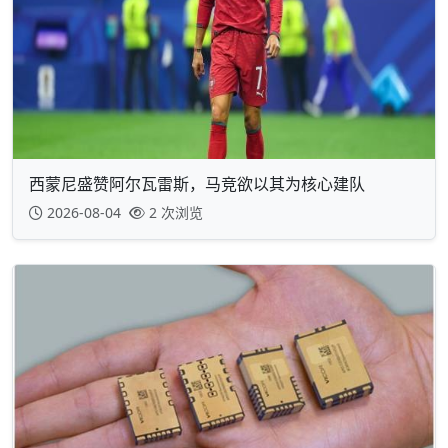
西蒙尼盛赞阿尔瓦雷斯，马竞欲以其为核心建队
2026-08-04
2 次浏览