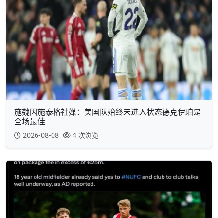
施魏因施泰格社媒：美国队始终未进入状态德克伊珀是
全场最佳
2026-08-08
4 次浏览