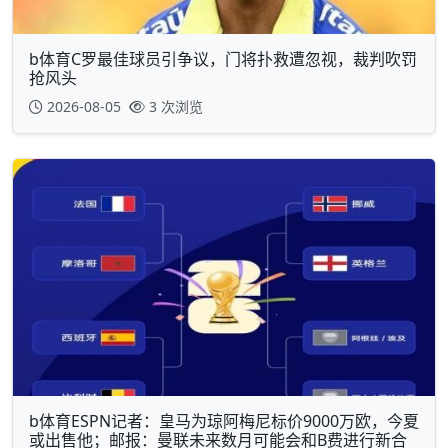
b体育C罗最佳球员引争议，门将扑救遭忽视，裁判吹罚
抢风头
2026-08-05
3 次浏览
b体育ESPN记者：皇马为琼阿梅尼标价9000万欧，今夏
或出售他；邮报：曼联未来数月可能会和B费进行新合