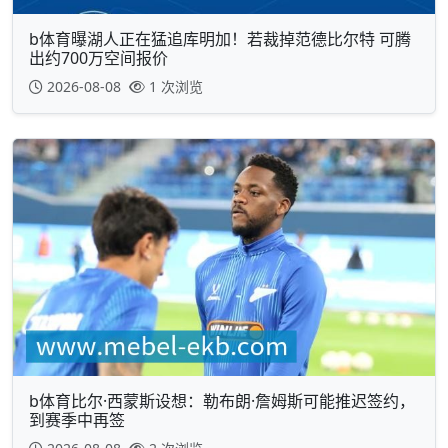
b体育曝湖人正在猛追库明加！若裁掉范德比尔特 可腾
出约700万空间报价
2026-08-08
1 次浏览
b体育比尔·西蒙斯设想：勒布朗·詹姆斯可能推迟签约，
到赛季中再签