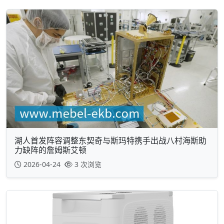
湖人首发阵容调整东契奇与斯玛特携手出战八村海斯助
力缺阵的詹姆斯艾顿
2026-04-24
3 次浏览