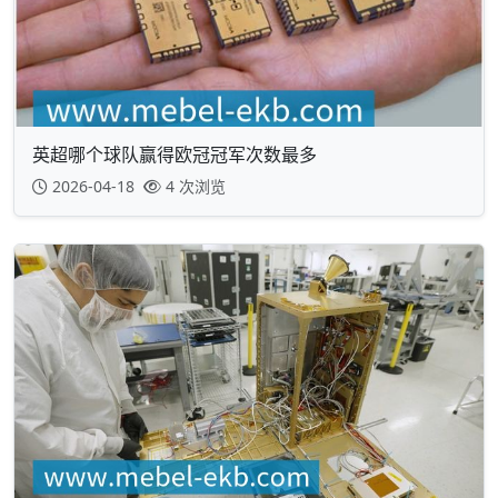
英超哪个球队赢得欧冠冠军次数最多
2026-04-18
4 次浏览