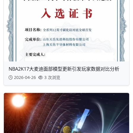
NBA2K17大麦迪面部模型更新引发玩家数据对比分析
2026-04-26
3 次浏览