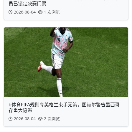
员已锁定决赛门票
2026-08-04
1 次浏览
b体育FIFA规则令英格兰束手无策，图赫尔警告墨西哥
存重大隐患
2026-08-04
2 次浏览