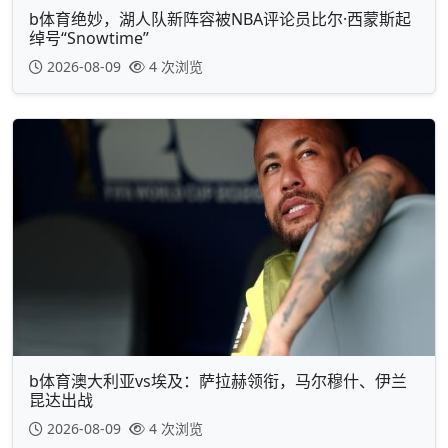
b体育绝妙，湖人队新阵容被NBA评论员比尔·西蒙斯起
绰号“Snowtime”
2026-08-09
4 次浏览
b体育澳大利亚vs埃及：萨拉赫领衔，马尔穆什、伊兰
昆达出战
2026-08-09
4 次浏览