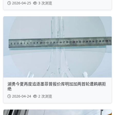
2026-04-25
3 次浏览
湖勇今夏再度追逐墨菲曾报价库明加加两首轮遭鹈鹕拒
绝
2026-04-24
2 次浏览