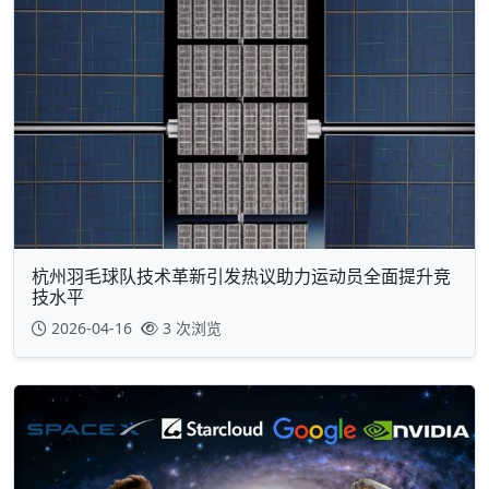
杭州羽毛球队技术革新引发热议助力运动员全面提升竞
技水平
2026-04-16
3 次浏览