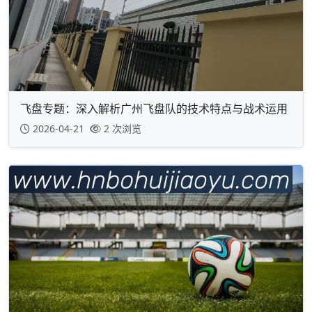
飞盘专题：深入解析广州飞盘队的技术特点与战术运用
2026-04-21
2 次浏览