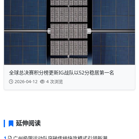
全球总决赛积分榜更新IG战队以52分稳居第一名
2026-04-12
4 次浏览
延伸阅读
1.
广州极限运动队突破传统快攻模式引领新潮