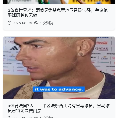
b体育世界杯：葡萄牙绝杀克罗地亚晋级16强，争议绝
平球因越位无效
2026-08-04
3 次浏览
b体育法国3人！上半区法摩西比均有皇马球员，皇马球
员已锁定决赛门票