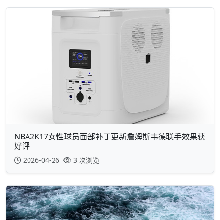
NBA2K17女性球员面部补丁更新詹姆斯韦德联手效果获
好评
2026-04-26
3 次浏览