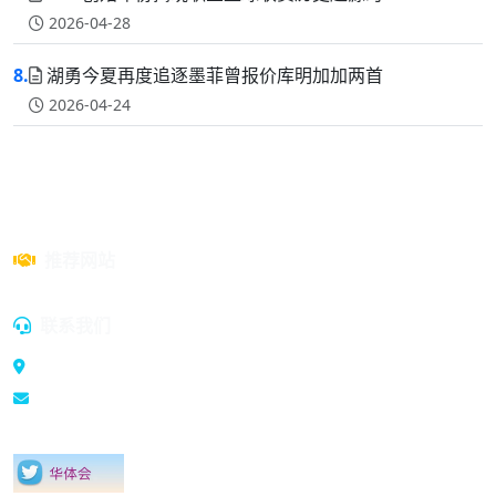
2026-04-28
8.
湖勇今夏再度追逐墨菲曾报价库明加加两首
2026-04-24
推荐网站
联系我们
长沙市雨花区劳动东路54号
contact@mebel-ekb.com