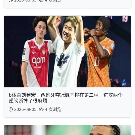
b体育刘建宏：西班牙夺冠概率排在第二档，进攻两个
翅膀断掉了很麻烦
2026-08-05
4 次浏览