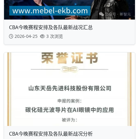
CBA今晚赛程安排及各队最新战况汇总
2026-04-25
3 次浏览
CBA今晚赛程安排及各队最新战况分析