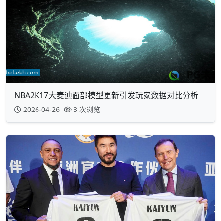
NBA2K17大麦迪面部模型更新引发玩家数据对比分析
2026-04-26
3 次浏览