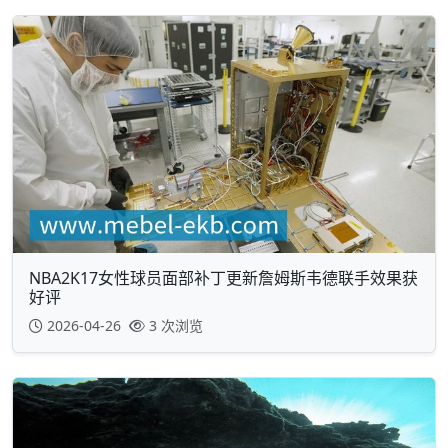
NBA2K17女性球员面部补丁更新詹姆斯韦德联手效果获
好评
2026-04-26
3 次浏览