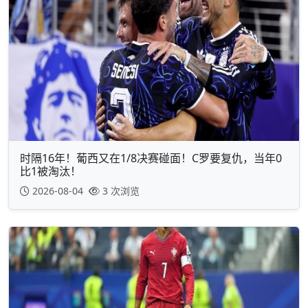
时隔16年！葡西又在1/8决赛碰面！C罗要复仇，当年0
比1被淘汰！
2026-08-04
3 次浏览