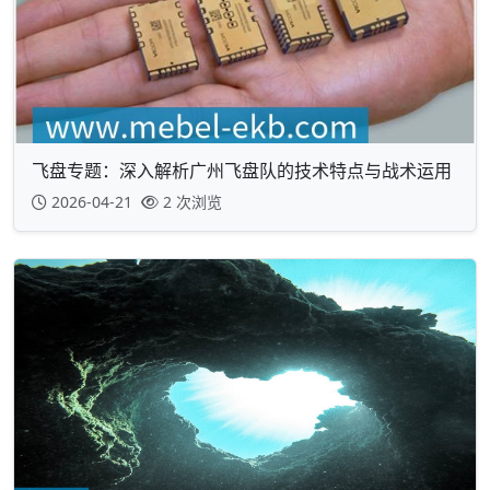
飞盘专题：深入解析广州飞盘队的技术特点与战术运用
2026-04-21
2 次浏览