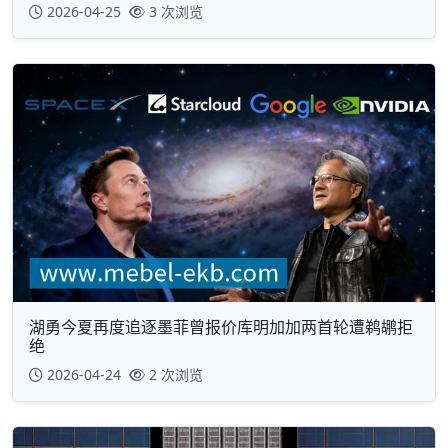
2026-04-25
3 次浏览
湖勇今夏再度追逐墨菲曾报价库明加加两首轮遭鹈鹕拒
绝
2026-04-24
2 次浏览