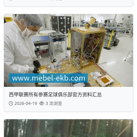
西甲联赛所有参赛足球俱乐部官方资料汇总
2026-04-19
3 次浏览