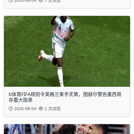
2026-08-04
1 次浏览
b体育FIFA规则令英格兰束手无策，图赫尔警告墨西哥
存重大隐患
2026-08-04
2 次浏览