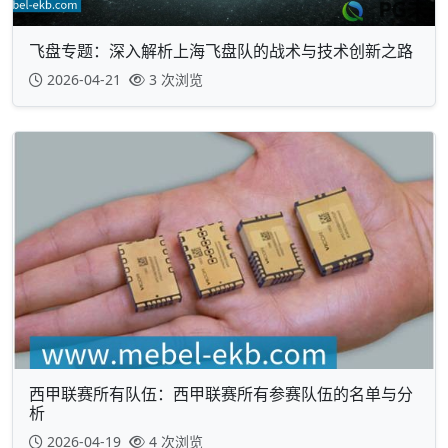
飞盘专题：深入解析上海飞盘队的战术与技术创新之路
2026-04-21
3 次浏览
西甲联赛所有队伍：西甲联赛所有参赛队伍的名单与分
析
2026-04-19
4 次浏览