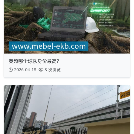
英超哪个球队身价最高？
2026-04-18
3 次浏览