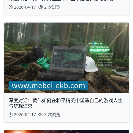
2026-04-17
2 次浏览
深度对话：黄伟如何在和平精英中塑造自己的游戏人生
与梦想追求
2026-04-17
3 次浏览