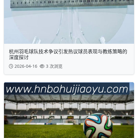
杭州羽毛球队技术争议引发热议球员表现与教练策略的
深度探讨
2026-04-16
3 次浏览