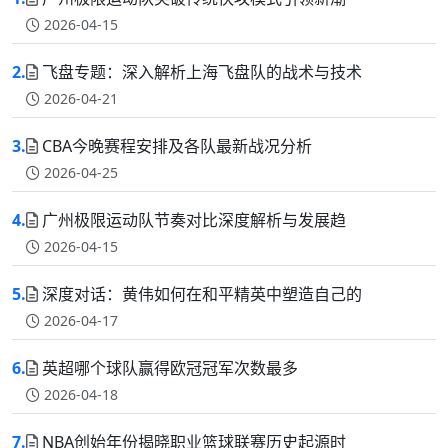
2026-04-15
2.
飞盘专题：深入解析上海飞盘队的战术与技术
2026-04-21
3.
CBA今晚赛程安排及各队最新战况分析
2026-04-25
4.
广州极限运动队节奏对比深度解析与发展趋
2026-04-15
5.
深度对话：黄伟如何在和平精英中塑造自己的
2026-04-17
6.
英超哪个球队赢得欧冠冠军次数最多
2026-04-18
7.
NBA创始年份揭晓职业篮球联赛历史起源时