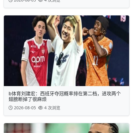
b体育刘建宏：西班牙夺冠概率排在第二档，进攻两个
翅膀断掉了很麻烦
2026-08-05
4 次浏览