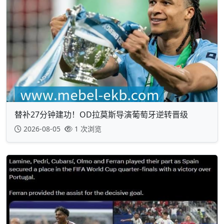
替补27分钟建功！OD拉莫斯导演葡萄牙逆转晋级
2026-08-05
1 次浏览