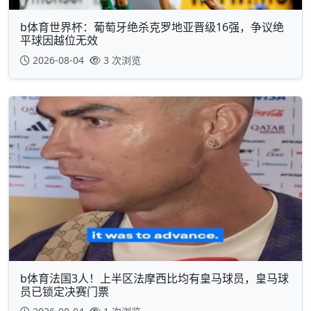
b体育世界杯：葡萄牙绝杀克罗地亚晋级16强，争议绝
平球因越位无效
2026-08-04
3 次浏览
b体育法国3人！上半区法摩西比均有皇马球员，皇马球
员已锁定决赛门票