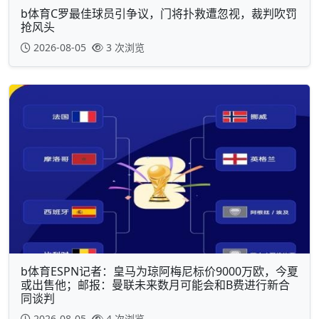
b体育C罗最佳球员引争议，门将扑救遭忽视，裁判吹罚
抢风头
2026-08-05
3 次浏览
b体育ESPN记者：皇马为琼阿梅尼标价9000万欧，今夏
或出售他；邮报：曼联未来数月可能会和B费进行新合
同谈判
2026-08-05
4 次浏览