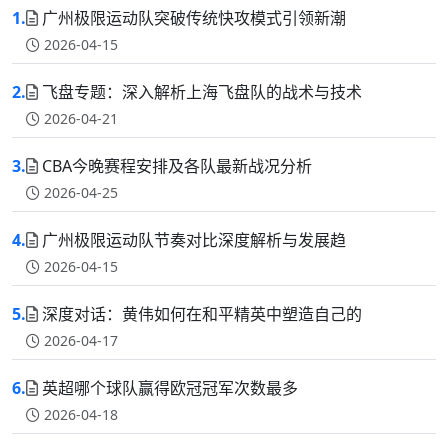
1.
广州极限运动队突破传统快攻模式引领新潮
2026-04-15
2.
飞盘专题：深入解析上海飞盘队的战术与技术
2026-04-21
3.
CBA今晚赛程安排及各队最新战况分析
2026-04-25
4.
广州极限运动队节奏对比深度解析与发展趋
2026-04-15
5.
深度对话：黄伟如何在和平精英中塑造自己的
2026-04-17
6.
英超哪个球队赢得欧冠冠军次数最多
2026-04-18