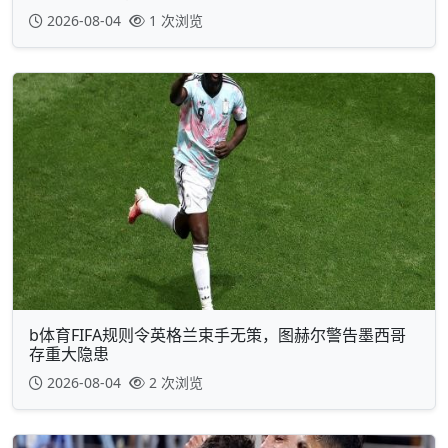
2026-08-04
1 次浏览
b体育FIFA规则令英格兰束手无策，图赫尔警告墨西哥
存重大隐患
2026-08-04
2 次浏览