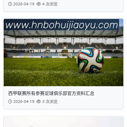
2026-04-19
4 次浏览
西甲联赛所有参赛足球俱乐部官方资料汇总
2026-04-19
3 次浏览