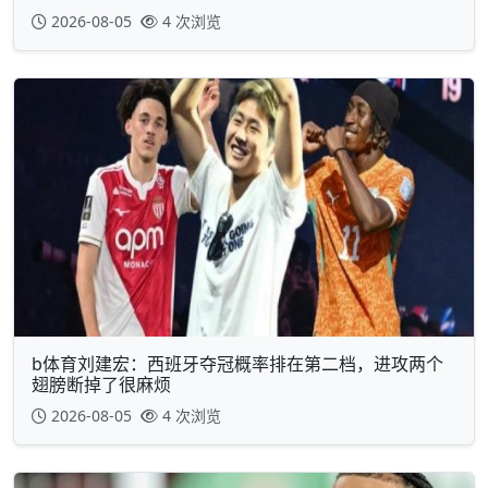
2026-08-05
4 次浏览
b体育刘建宏：西班牙夺冠概率排在第二档，进攻两个
翅膀断掉了很麻烦
2026-08-05
4 次浏览