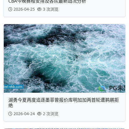
CBA今晚赛程安排及各队最新战况分析
2026-04-25
3 次浏览
湖勇今夏再度追逐墨菲曾报价库明加加两首轮遭鹈鹕拒
绝
2026-04-24
2 次浏览