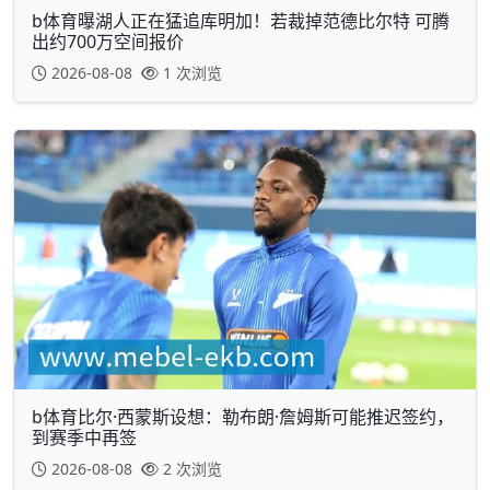
b体育曝湖人正在猛追库明加！若裁掉范德比尔特 可腾
出约700万空间报价
2026-08-08
1 次浏览
b体育比尔·西蒙斯设想：勒布朗·詹姆斯可能推迟签约，
到赛季中再签
2026-08-08
2 次浏览