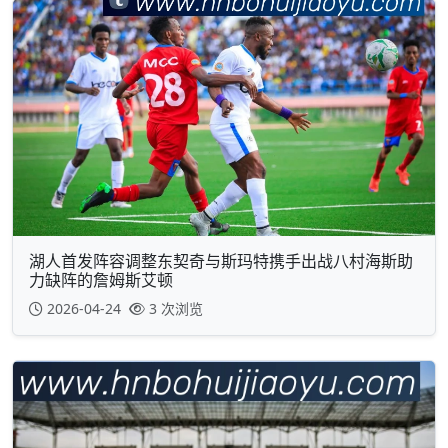
湖人首发阵容调整东契奇与斯玛特携手出战八村海斯助
力缺阵的詹姆斯艾顿
2026-04-24
3 次浏览