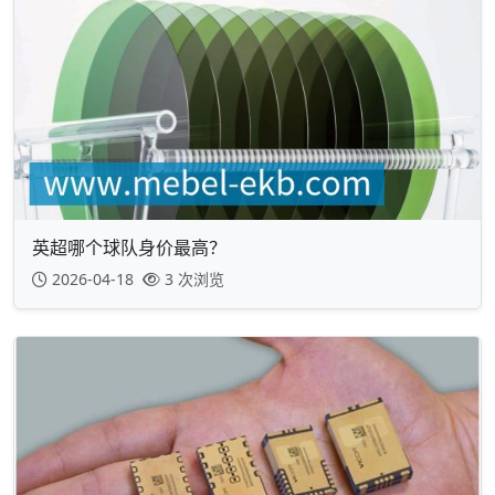
英超哪个球队身价最高？
2026-04-18
3 次浏览