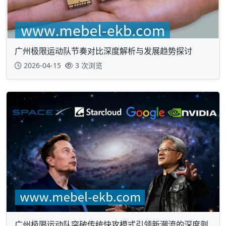
广州极限运动队节奏对比深度解析与发展趋势探讨
2026-04-15
3 次浏览
广州极限运动队突破传统快攻模式引领新潮流的深度剖