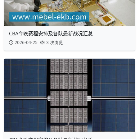
CBA今晚赛程安排及各队最新战况汇总
2026-04-25
3 次浏览