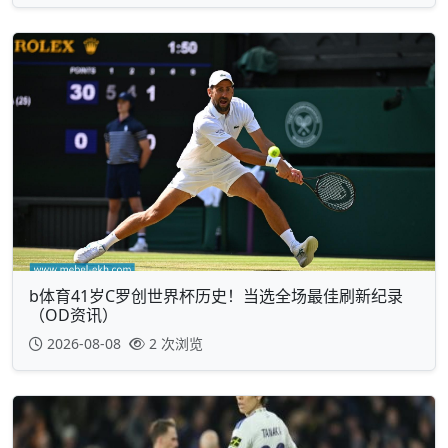
b体育41岁C罗创世界杯历史！当选全场最佳刷新纪录
（OD资讯）
2026-08-08
2 次浏览