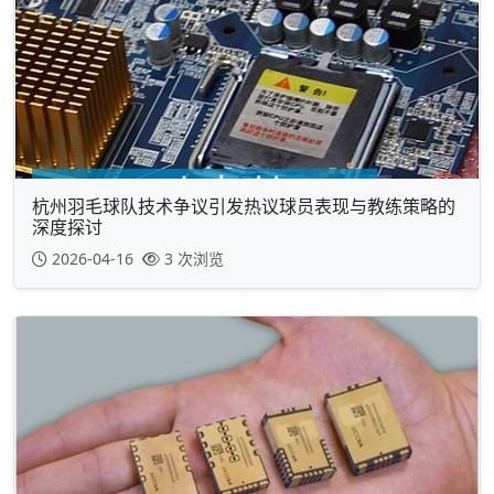
杭州羽毛球队技术争议引发热议球员表现与教练策略的
深度探讨
2026-04-16
3 次浏览