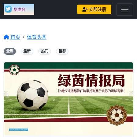
立即注册
首页
体育头条
全部
最新
热门
推荐