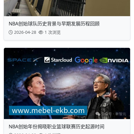
NBA创始球队历史背景与早期发展历程回顾
2026-04-28
1 次浏览
NBA创始年份揭晓职业篮球联赛历史起源时间