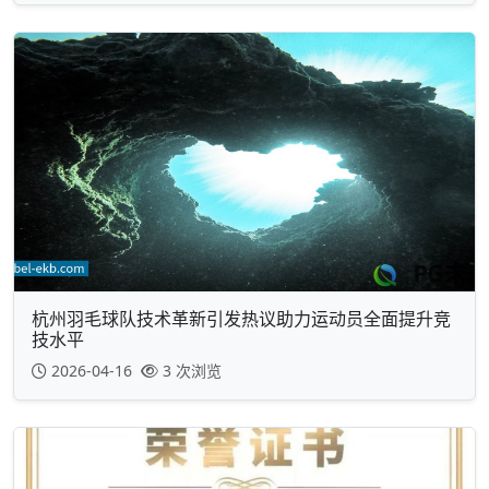
杭州羽毛球队技术革新引发热议助力运动员全面提升竞
技水平
2026-04-16
3 次浏览