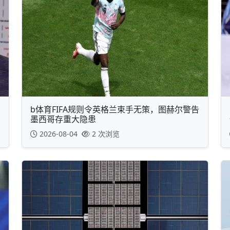
b体育FIFA规则令英格兰束手无策，图赫尔警告
墨西哥存重大隐患
2026-08-04
2 次浏览