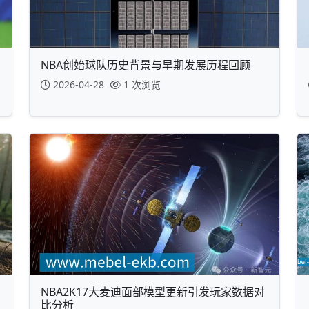
NBA创始球队历史背景与早期发展历程回顾
2026-04-28
1 次浏览
NBA2K17大麦迪面部模型更新引发玩家数据对
比分析