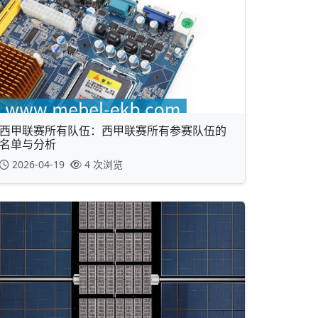
西甲联赛所有队伍：西甲联赛所有参赛队伍的
名单与分析
2026-04-19
4 次浏览