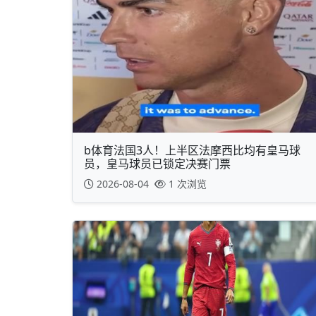
b体育法国3人！上半区法摩西比均有皇马球
员，皇马球员已锁定决赛门票
2026-08-04
1 次浏览