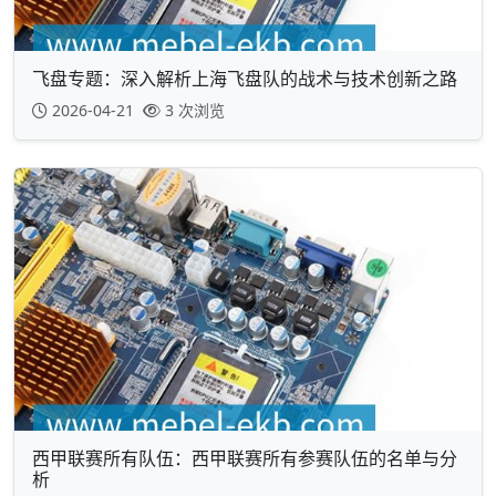
飞盘专题：深入解析上海飞盘队的战术与技术创新之路
2026-04-21
3 次浏览
西甲联赛所有队伍：西甲联赛所有参赛队伍的名单与分
析