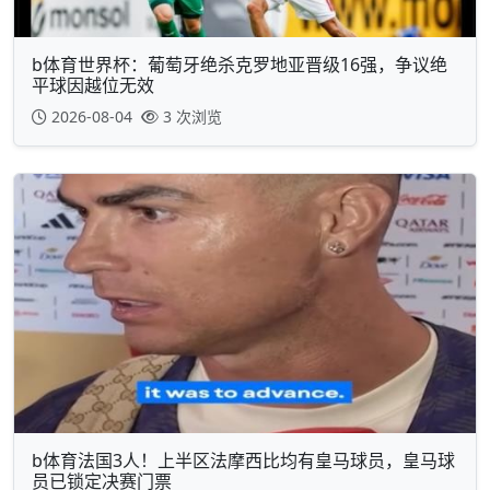
b体育世界杯：葡萄牙绝杀克罗地亚晋级16强，争议绝
平球因越位无效
2026-08-04
3 次浏览
b体育法国3人！上半区法摩西比均有皇马球员，皇马球
员已锁定决赛门票