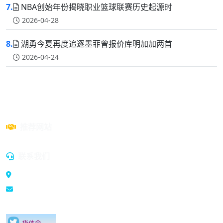
7.
NBA创始年份揭晓职业篮球联赛历史起源时
2026-04-28
8.
湖勇今夏再度追逐墨菲曾报价库明加加两首
2026-04-24
推荐网站
联系我们
长沙市雨花区劳动东路54号
contact@mebel-ekb.com