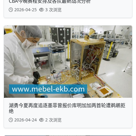
CBA今晚赛程安排及各队最新战况分析
2026-04-25
3 次浏览
湖勇今夏再度追逐墨菲曾报价库明加加两首轮遭鹈鹕拒
绝
2026-04-24
2 次浏览