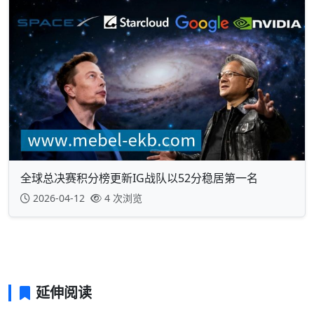
全球总决赛积分榜更新IG战队以52分稳居第一名
2026-04-12
4 次浏览
延伸阅读