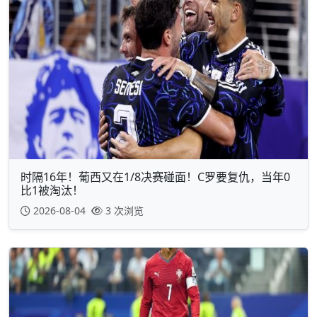
时隔16年！葡西又在1/8决赛碰面！C罗要复仇，当年0
比1被淘汰！
2026-08-04
3 次浏览