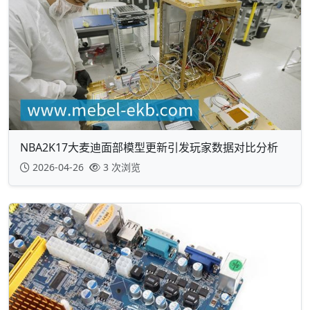
NBA2K17大麦迪面部模型更新引发玩家数据对比分析
2026-04-26
3 次浏览