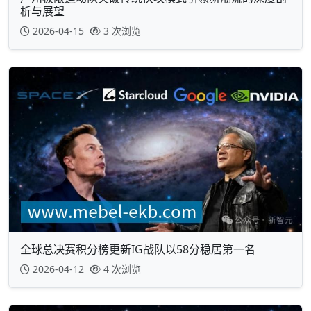
析与展望
2026-04-15
3 次浏览
全球总决赛积分榜更新IG战队以58分稳居第一名
2026-04-12
4 次浏览