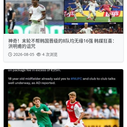
神奇！末轮不帮韩国晋级的8队均无缘16强 韩媒狂喜：
洪明甫的诅咒
2026-08-05
4 次浏览