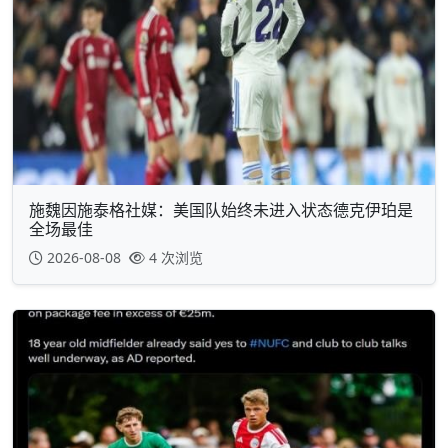
施魏因施泰格社媒：美国队始终未进入状态德克伊珀是
全场最佳
2026-08-08
4 次浏览