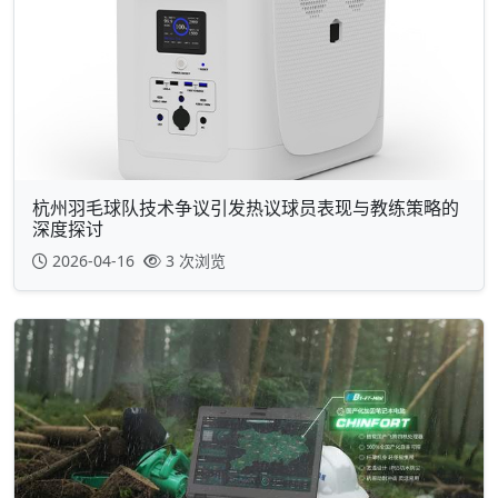
杭州羽毛球队技术争议引发热议球员表现与教练策略的
深度探讨
2026-04-16
3 次浏览