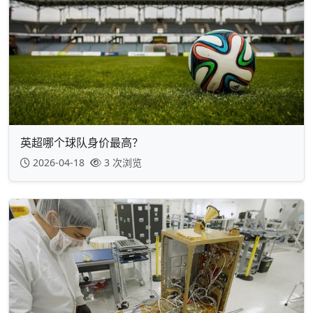
英超哪个球队身价最高？
2026-04-18
3 次浏览