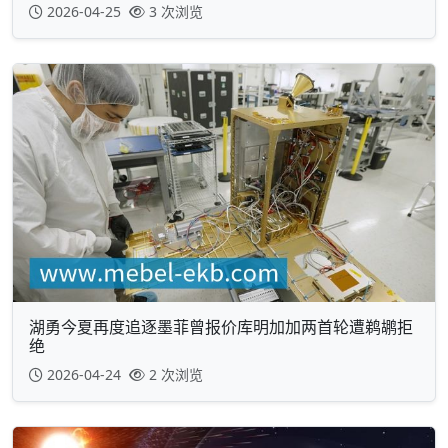
2026-04-25
3 次浏览
湖勇今夏再度追逐墨菲曾报价库明加加两首轮遭鹈鹕拒
绝
2026-04-24
2 次浏览