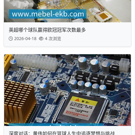
英超哪个球队赢得欧冠冠军次数最多
2026-04-18
4 次浏览
深度对话：黄伟如何在篮球人生中追逐梦想与挑战