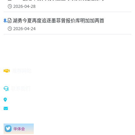
2026-04-28
8.
湖勇今夏再度追逐墨菲曾报价库明加加两首
2026-04-24
推荐网站
联系我们
长沙市雨花区劳动东路54号
contact@mebel-ekb.com