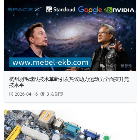
杭州羽毛球队技术革新引发热议助力运动员全面提升竞
技水平
2026-04-16
3 次浏览