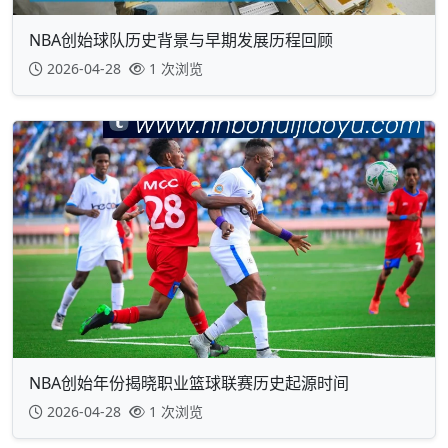
NBA创始球队历史背景与早期发展历程回顾
2026-04-28
1 次浏览
NBA创始年份揭晓职业篮球联赛历史起源时间
2026-04-28
1 次浏览