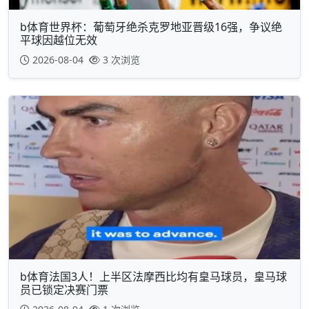
b体育世界杯：葡萄牙绝杀克罗地亚晋级16强，争议绝
平球因越位无效
2026-08-04
3 次浏览
b体育法国3人！上半区法摩西比均有皇马球员，皇马球
员已锁定决赛门票