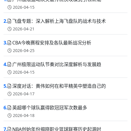
2026-04-15
2.
飞盘专题：深入解析上海飞盘队的战术与技术
2026-04-21
3.
CBA今晚赛程安排及各队最新战况分析
2026-04-25
4.
广州极限运动队节奏对比深度解析与发展趋
2026-04-15
5.
深度对话：黄伟如何在和平精英中塑造自己的
2026-04-17
6.
英超哪个球队赢得欧冠冠军次数最多
2026-04-18
7.
NBA创始年份揭晓职业篮球联赛历史起源时