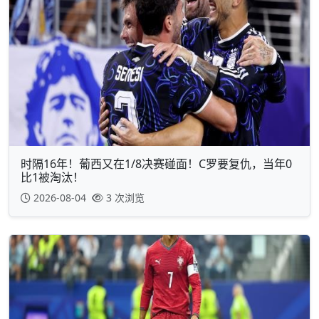
时隔16年！葡西又在1/8决赛碰面！C罗要复仇，当年0
比1被淘汰！
2026-08-04
3 次浏览