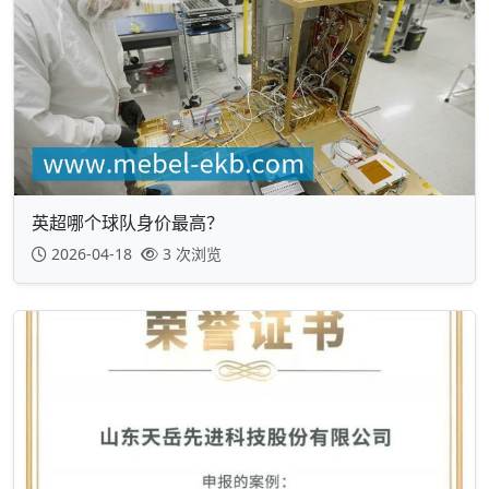
英超哪个球队身价最高？
2026-04-18
3 次浏览