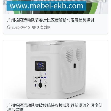
广州极限运动队节奏对比深度解析与发展趋势探讨
2026-04-15
3 次浏览
广州极限运动队突破传统快攻模式引领新潮流的深度剖
析与展望