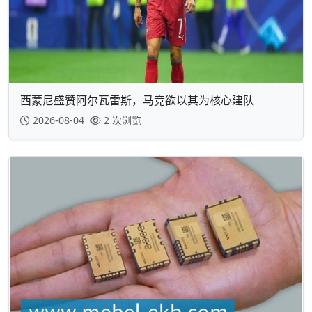
西蒙尼盛赞阿尔瓦雷斯，马竞欲以其为核心建队
2026-08-04
2 次浏览