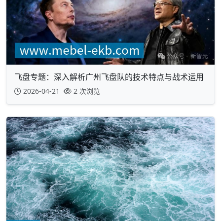
飞盘专题：深入解析广州飞盘队的技术特点与战术运用
2026-04-21
2 次浏览