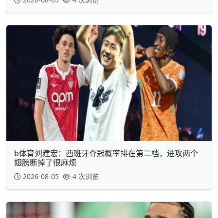
b体育刘建宏：西班牙夺冠概率排在第二档，进攻两个
翅膀断掉了很麻烦
2026-08-05
4 次浏览