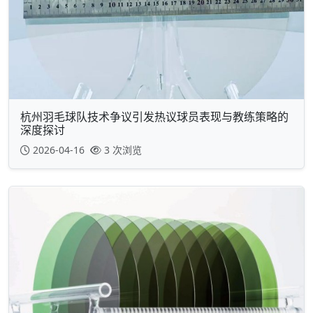
杭州羽毛球队技术争议引发热议球员表现与教练策略的
深度探讨
2026-04-16
3 次浏览