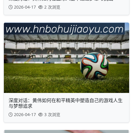
2026-04-17
2 次浏览
深度对话：黄伟如何在和平精英中塑造自己的游戏人生
与梦想追求
2026-04-17
3 次浏览