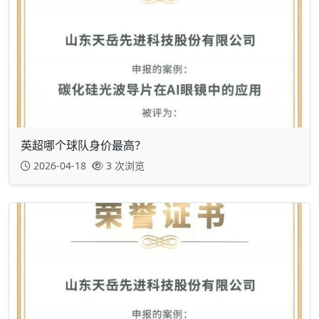
英超哪个球队身价最高？
2026-04-18
3 次浏览