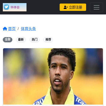
立即注册
首页
体育头条
全部
最新
热门
推荐