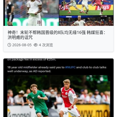
神奇！末轮不帮韩国晋级的8队均无缘16强 韩媒狂喜：
洪明甫的诅咒
2026-08-05
4 次浏览