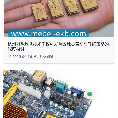
杭州羽毛球队技术争议引发热议球员表现与教练策略的
深度探讨
2026-04-16
3 次浏览