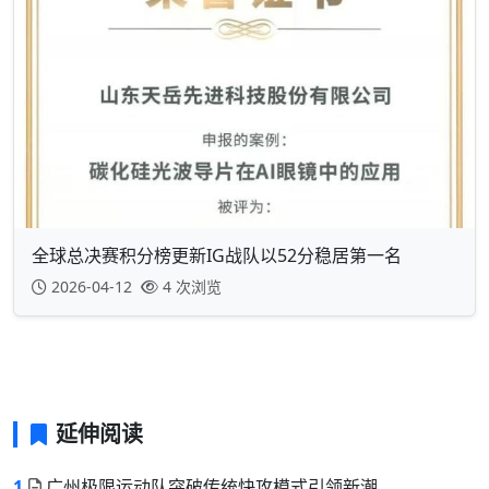
全球总决赛积分榜更新IG战队以52分稳居第一名
2026-04-12
4 次浏览
延伸阅读
1.
广州极限运动队突破传统快攻模式引领新潮