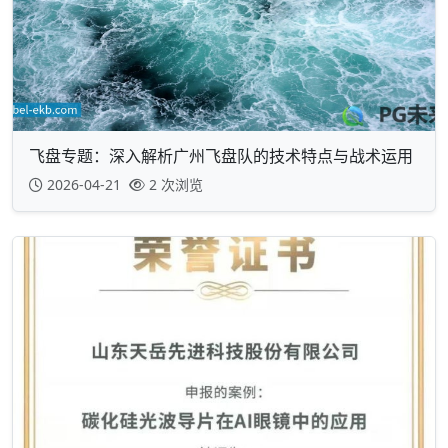
飞盘专题：深入解析广州飞盘队的技术特点与战术运用
2026-04-21
2 次浏览