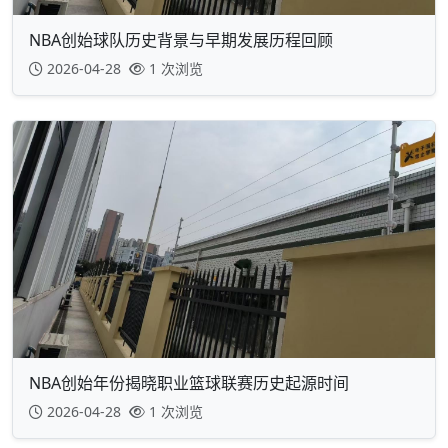
NBA创始球队历史背景与早期发展历程回顾
2026-04-28
1 次浏览
NBA创始年份揭晓职业篮球联赛历史起源时间
2026-04-28
1 次浏览