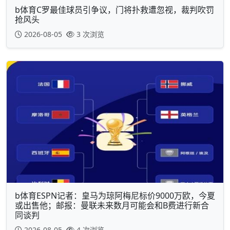
b体育C罗最佳球员引争议，门将扑救遭忽视，裁判吹罚
抢风头
2026-08-05
3 次浏览
b体育ESPN记者：皇马为琼阿梅尼标价9000万欧，今夏
或出售他；邮报：曼联未来数月可能会和B费进行新合
同谈判
2026-08-05
4 次浏览