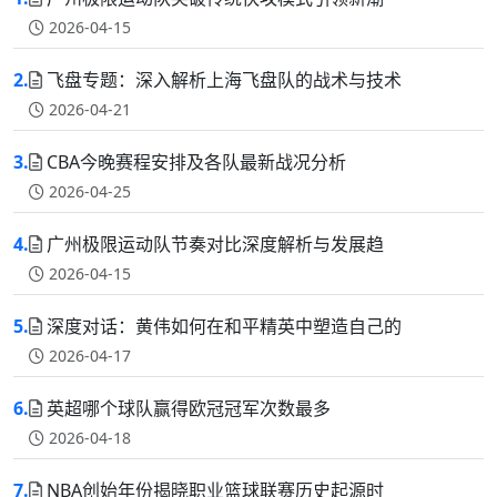
2026-04-15
2.
飞盘专题：深入解析上海飞盘队的战术与技术
2026-04-21
3.
CBA今晚赛程安排及各队最新战况分析
2026-04-25
4.
广州极限运动队节奏对比深度解析与发展趋
2026-04-15
5.
深度对话：黄伟如何在和平精英中塑造自己的
2026-04-17
6.
英超哪个球队赢得欧冠冠军次数最多
2026-04-18
7.
NBA创始年份揭晓职业篮球联赛历史起源时