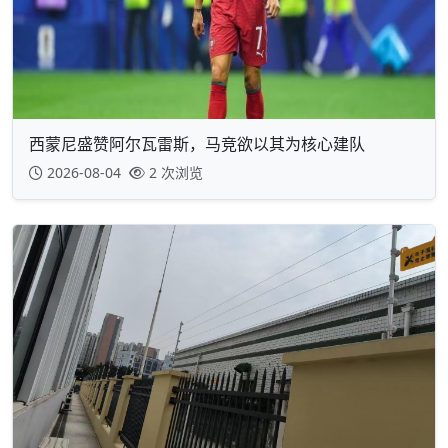
西蒙尼盛赞阿尔瓦雷斯，马竞欲以其为核心建队
2026-08-04
2 次浏览