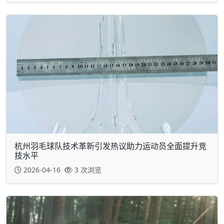
杭州羽毛球队技术革新引发热议助力运动员全面提升竞
技水平
2026-04-16
3 次浏览