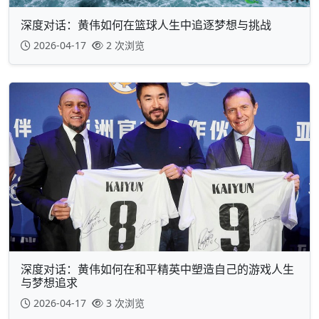
深度对话：黄伟如何在篮球人生中追逐梦想与挑战
2026-04-17
2 次浏览
深度对话：黄伟如何在和平精英中塑造自己的游戏人生
与梦想追求
2026-04-17
3 次浏览