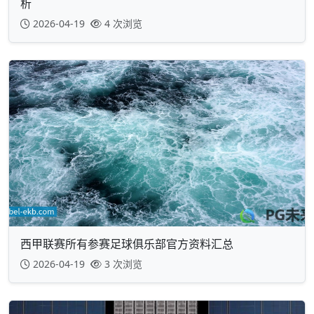
析
2026-04-19
4 次浏览
西甲联赛所有参赛足球俱乐部官方资料汇总
2026-04-19
3 次浏览