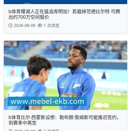
b体育曝湖人正在猛追库明加！若裁掉范德比尔特 可腾
出约700万空间报价
2026-08-08
1 次浏览
b体育比尔·西蒙斯设想：勒布朗·詹姆斯可能推迟签约，
到赛季中再签