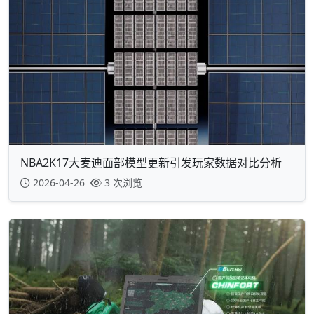
NBA2K17大麦迪面部模型更新引发玩家数据对比分析
2026-04-26
3 次浏览