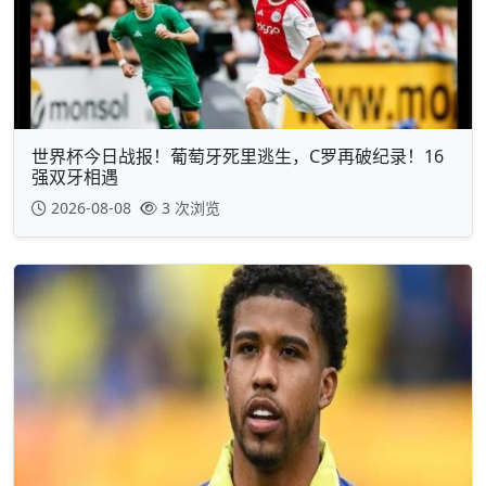
世界杯今日战报！葡萄牙死里逃生，C罗再破纪录！16
强双牙相遇
2026-08-08
3 次浏览