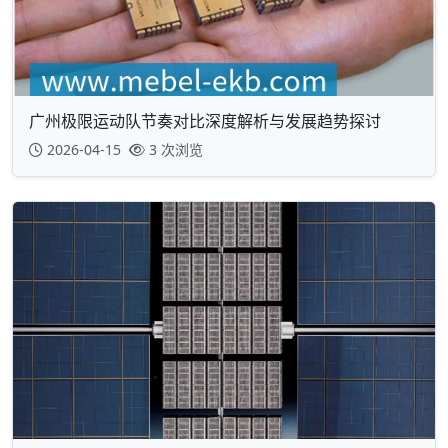
广州极限运动队节奏对比深度解析与发展趋势探讨
2026-04-15
3 次浏览