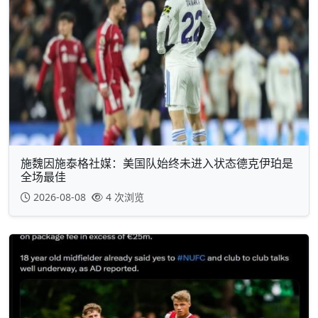
施魏因施泰格社媒：美国队始终未进入状态德克伊珀是
全场最佳
2026-08-08
4 次浏览