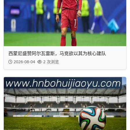
西蒙尼盛赞阿尔瓦雷斯，马竞欲以其为核心建队
2026-08-04
2 次浏览