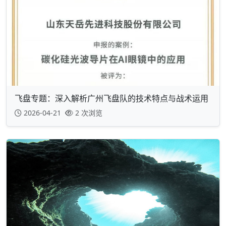
飞盘专题：深入解析广州飞盘队的技术特点与战术运用
2026-04-21
2 次浏览