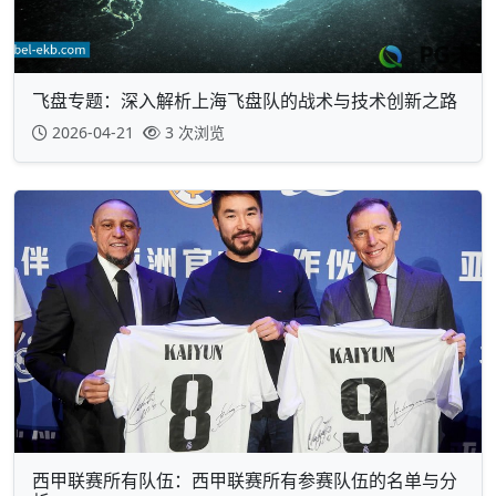
飞盘专题：深入解析上海飞盘队的战术与技术创新之路
2026-04-21
3 次浏览
西甲联赛所有队伍：西甲联赛所有参赛队伍的名单与分