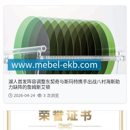
湖人首发阵容调整东契奇与斯玛特携手出战八村海斯助
力缺阵的詹姆斯艾顿
2026-04-24
3 次浏览